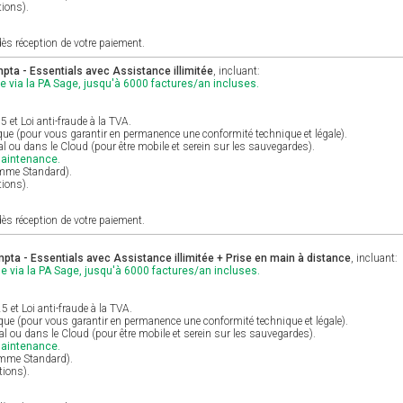
tions).
ès réception de votre paiement.
ta - Essentials avec Assistance illimitée
, incluant:
e via la PA Sage, jusqu'à 6000 factures/an incluses.
et Loi anti-fraude à la TVA.
ique (pour vous garantir en permanence une conformité technique et légale).
al ou dans le Cloud (pour être mobile et serein sur les sauvegardes).
maintenance.
amme Standard).
tions).
ès réception de votre paiement.
ta - Essentials avec Assistance illimitée + Prise en main à distance
, incluant:
e via la PA Sage, jusqu'à 6000 factures/an incluses.
et Loi anti-fraude à la TVA.
ique (pour vous garantir en permanence une conformité technique et légale).
cal ou dans le Cloud (pour être mobile et serein sur les sauvegardes).
maintenance.
gamme Standard).
tions).