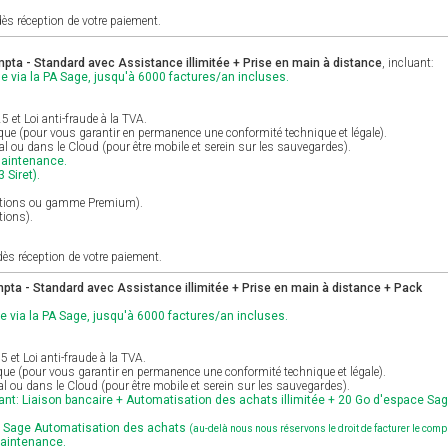
ès réception de votre paiement.
ta - Standard avec Assistance illimitée + Prise en main à distance
, incluant:
e via la PA Sage, jusqu'à 6000 factures/an incluses.
et Loi anti-fraude à la TVA.
ique (pour vous garantir en permanence une conformité technique et légale).
cal ou dans le Cloud (pour être mobile et serein sur les sauvegardes).
maintenance.
 Siret).
Options ou gamme Premium).
tions).
ès réception de votre paiement.
ta - Standard avec Assistance illimitée + Prise en main à distance + Pack
e via la PA Sage, jusqu'à 6000 factures/an incluses.
et Loi anti-fraude à la TVA.
ique (pour vous garantir en permanence une conformité technique et légale).
al ou dans le Cloud (pour être mobile et serein sur les sauvegardes).
nt: Liaison bancaire + Automatisation des achats illimitée + 20 Go d'espace Sa
r Sage Automatisation des achats
(au-delà nous nous réservons le droit de facturer le com
maintenance.