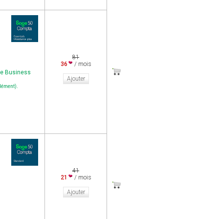
81
36
/ mois
ge Business
Ajouter
.
plément)
41
21
/ mois
Ajouter