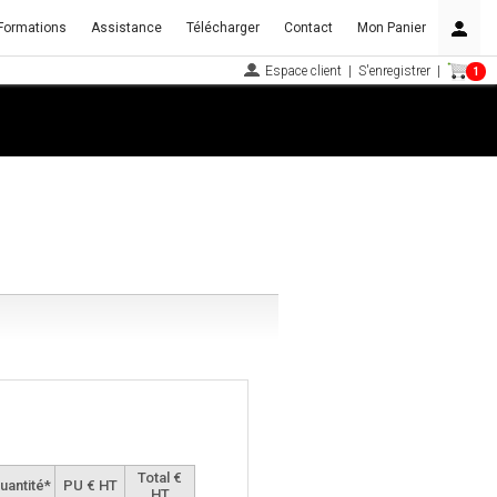
Formations
Assistance
Télécharger
Contact
Mon Panier
Espace client
|
S'enregistrer
|
1
Total €
uantité*
PU € HT
HT