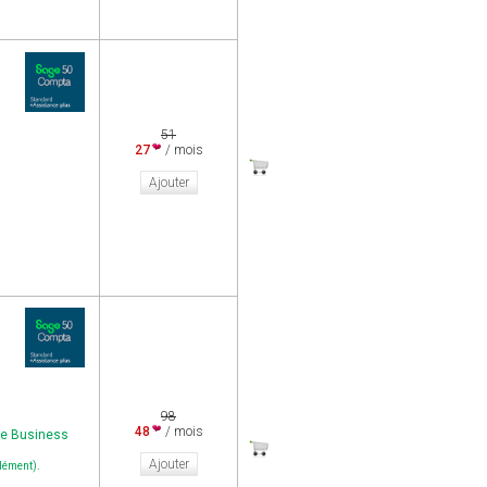
51
27
/ mois
Ajouter
98
48
/ mois
ge Business
Ajouter
.
plément)