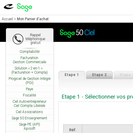
Accueil
>
Mon Panier d'achat
Rappel
téléphonique
gratuit
Comptabilité
Facturation
Gestion Commerciale
Solution « 2-en-1 »
(Facturation + Compta)
Etape 1
Etape 2
Etape 
Progiciel de Gestion Intégré
(PGI)
Paye
Fiscalité
Etape 1 - Sélectionner vos pr
Ciel Auto-entrepreneur
Ciel Compta Libérale
Ciel Associations
Sage 50 Enseignement
Sage PE (API)
Apisoft
Réf.