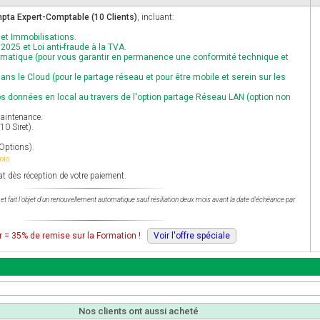
ta Expert-Comptable (10 Clients)
, incluant:
 et Immobilisations.
025 et Loi anti-fraude à la TVA.
utomatique (pour vous garantir en permanence une conformité technique et
ans le Cloud (pour le partage réseau et pour être mobile et serein sur les
 vos données en local au travers de l'option partage Réseau LAN (option non
maintenance.
10 Siret).
 Options).
ois
t dès réception de votre paiement.
t fait l'objet d'un renouvellement automatique sauf résiliation deux mois avant la date d'échéance par
r = 35% de remise sur la Formation !
Voir l'offre spéciale
Nos clients ont aussi acheté