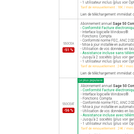
- 1 utilisateur inclus (plus voir Op
Tarif de renouvellement : 18€ / mois
Lien de téléchargement immédiat d
Abonnement annuel
Sage 50 Comp
- Conformité Facture électroniqu
- Interface logicielle Windows®.
- Fonctions Compta.
- Conformité norme FEC, ANC 2025 
S50CEA
- Mise à jour installée en automat
- Utilisation de vos données en loc
-51 %
- Assistance incluse sans télé
- Jusqu'à 2 sociétés (plus voir g
- 1 utilisateur inclus (plus voir Op
Tarif de renouvellement : 24€ / mois
Lien de téléchargement immédiat d
Le plus populaire
Abonnement annuel
Sage 50 Comp
- Conformité Facture électroniqu
- Interface logicielle Windows®.
- Fonctions Compta.
- Conformité norme FEC, ANC 2025 
S50CEAT
- Mise à jour installée en automat
-56 %
- Utilisation de vos données en lo
- Assistance incluse avec télé
- Jusqu'à 2 sociétés (plus voir 
- 1 utilisateur inclus (plus voir Op
Tarif de renouvellement : 24€ / mois