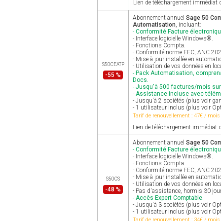
Lien de téléchargement immédiat d
Abonnement annuel
Sage 50 Comp
Automatisation
, incluant:
- Conformité Facture électroniqu
- Interface logicielle Windows®.
- Fonctions Compta.
- Conformité norme FEC, ANC 2025 
- Mise à jour installée en automat
S50CEATP
- Utilisation de vos données en loc
- Pack Automatisation, comprena
-55 %
Docs.
- Jusqu'à 500 factures/mois su
- Assistance incluse avec télé
- Jusqu'à 2 sociétés (plus voir g
- 1 utilisateur inclus (plus voir Op
Tarif de renouvellement : 47€ / mois
Lien de téléchargement immédiat d
Abonnement annuel
Sage 50 Com
- Conformité Facture électroniqu
- Interface logicielle Windows®.
- Fonctions Compta.
- Conformité norme FEC, ANC 2025 
- Mise à jour installée en automat
S50CS
- Utilisation de vos données en loc
-48 %
- Pas d'assistance, hormis 30 jour
- Accès Expert Comptable.
- Jusqu'à 3 sociétés (plus voir 
- 1 utilisateur inclus (plus voir Op
Tarif de renouvellement : 34€ / mois