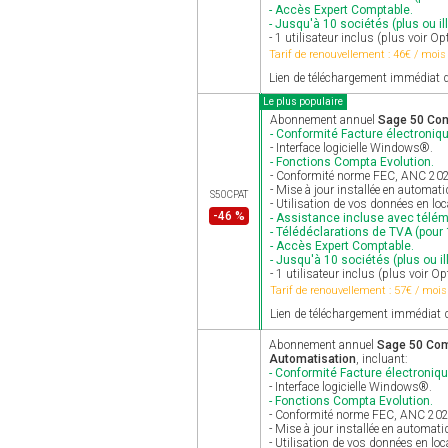
- Accès Expert Comptable.
- Jusqu'à 10 sociétés (plus ou ill
- 1 utilisateur inclus (plus voir Op
Tarif de renouvellement : 46€ / mois
Lien de téléchargement immédiat d
Le plus populaire
Abonnement annuel
Sage 50 Com
- Conformité Facture électroniqu
- Interface logicielle Windows®.
- Fonctions Compta Evolution.
- Conformité norme FEC, ANC 2025 
- Mise à jour installée en automat
S50CPAT
- Utilisation de vos données en lo
-46 %
- Assistance incluse avec télé
- Télédéclarations de TVA (pour 1
- Accès Expert Comptable.
- Jusqu'à 10 sociétés (plus ou il
- 1 utilisateur inclus (plus voir Op
Tarif de renouvellement : 57€ / mois
Lien de téléchargement immédiat d
Abonnement annuel
Sage 50 Comp
Automatisation
, incluant:
- Conformité Facture électroniqu
- Interface logicielle Windows®.
- Fonctions Compta Evolution.
- Conformité norme FEC, ANC 2025 
- Mise à jour installée en automat
- Utilisation de vos données en loc