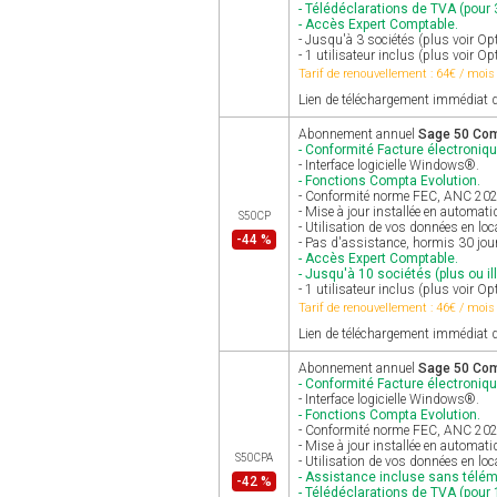
- Télédéclarations de TVA (pour 3
- Accès Expert Comptable.
- Jusqu'à 3 sociétés (plus voir 
- 1 utilisateur inclus (plus voir Op
Tarif de renouvellement : 64€ / mois
Lien de téléchargement immédiat d
Abonnement annuel
Sage 50 Co
- Conformité Facture électroniqu
- Interface logicielle Windows®.
- Fonctions Compta Evolution.
- Conformité norme FEC, ANC 2025 
- Mise à jour installée en automat
S50CP
- Utilisation de vos données en loc
-44 %
- Pas d'assistance, hormis 30 jour
- Accès Expert Comptable.
- Jusqu'à 10 sociétés (plus ou ill
- 1 utilisateur inclus (plus voir Op
Tarif de renouvellement : 46€ / mois
Lien de téléchargement immédiat d
Abonnement annuel
Sage 50 Com
- Conformité Facture électroniqu
- Interface logicielle Windows®.
- Fonctions Compta Evolution.
- Conformité norme FEC, ANC 2025 
- Mise à jour installée en automat
S50CPA
- Utilisation de vos données en loc
- Assistance incluse sans télé
-42 %
- Télédéclarations de TVA (pour 1