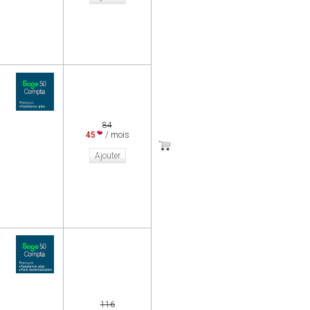
84
45
/ mois
Ajouter
116