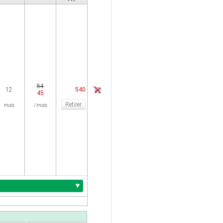
84
12
540
45
Retirer
mois
/ mois