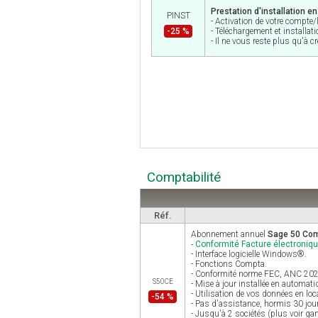
Prestation d'installation e
PINST
- Activation de votre compte/
-25 %
- Téléchargement et installati
- Il ne vous reste plus qu'à c
Comptabilité
Réf.
Abonnement annuel
Sage 50 Com
- Conformité Facture électroniqu
- Interface logicielle Windows®.
- Fonctions Compta.
- Conformité norme FEC, ANC 2025 
S50CE
- Mise à jour installée en automat
- Utilisation de vos données en loc
-54 %
- Pas d'assistance, hormis 30 jour
- Jusqu'à 2 sociétés (plus voir g