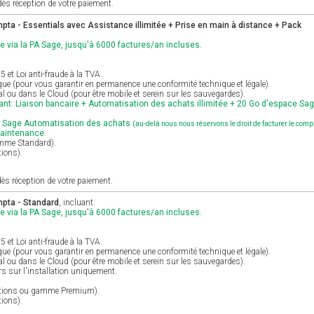
ès réception de votre paiement.
ta - Essentials avec Assistance illimitée + Prise en main à distance + Pack
e via la PA Sage, jusqu'à 6000 factures/an incluses.
et Loi anti-fraude à la TVA.
ique (pour vous garantir en permanence une conformité technique et légale).
al ou dans le Cloud (pour être mobile et serein sur les sauvegardes).
nt: Liaison bancaire + Automatisation des achats illimitée + 20 Go d'espace Sa
r Sage Automatisation des achats
(au-delà nous nous réservons le droit de facturer le com
maintenance.
amme Standard).
tions).
ès réception de votre paiement.
pta - Standard
, incluant:
e via la PA Sage, jusqu'à 6000 factures/an incluses.
et Loi anti-fraude à la TVA.
ique (pour vous garantir en permanence une conformité technique et légale).
al ou dans le Cloud (pour être mobile et serein sur les sauvegardes).
s sur l'installation uniquement.
Options ou gamme Premium).
tions).