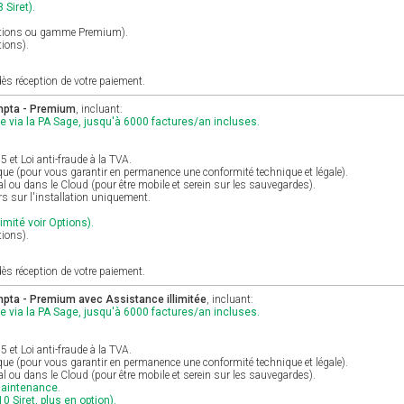
 Siret).
Options ou gamme Premium).
tions).
ès réception de votre paiement.
mpta - Premium
, incluant:
e via la PA Sage, jusqu'à 6000 factures/an incluses.
et Loi anti-fraude à la TVA.
ique (pour vous garantir en permanence une conformité technique et légale).
al ou dans le Cloud (pour être mobile et serein sur les sauvegardes).
s sur l'installation uniquement.
imité voir Options).
tions).
ès réception de votre paiement.
pta - Premium avec Assistance illimitée
, incluant:
e via la PA Sage, jusqu'à 6000 factures/an incluses.
et Loi anti-fraude à la TVA.
ique (pour vous garantir en permanence une conformité technique et légale).
al ou dans le Cloud (pour être mobile et serein sur les sauvegardes).
maintenance.
0 Siret, plus en option).