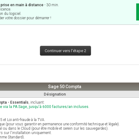
n prise en main à distance
- 30 min.
licence.
on du logiciel.
réer votre dossier pour démarrer !
Continuer vers l'étape 2
Sage 50 Compta
Désignation
pta - Essentials
, incluant:
e via la PA Sage, jusqu'à 6000 factures/an incluses.
et Loi anti-fraude à la TVA.
ique (pour vous garantir en permanence une conformité technique et légale).
al ou dans le Cloud (pour être mobile et serein sur les sauvegardes).
s sur l'installation uniquement.
amme Standard).