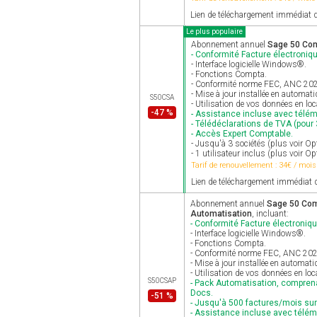
Lien de téléchargement immédiat d
Le plus populaire
Abonnement annuel
Sage 50 Comp
- Conformité Facture électroniqu
- Interface logicielle Windows®.
- Fonctions Compta.
- Conformité norme FEC, ANC 2025 
- Mise à jour installée en automat
S50CSA
- Utilisation de vos données en lo
-47 %
- Assistance incluse avec télé
- Télédéclarations de TVA (pour 3
- Accès Expert Comptable.
- Jusqu'à 3 sociétés (plus voir 
- 1 utilisateur inclus (plus voir Op
Tarif de renouvellement : 34€ / mois
Lien de téléchargement immédiat d
Abonnement annuel
Sage 50 Comp
Automatisation
, incluant:
- Conformité Facture électroniqu
- Interface logicielle Windows®.
- Fonctions Compta.
- Conformité norme FEC, ANC 2025 
- Mise à jour installée en automat
- Utilisation de vos données en loc
S50CSAP
- Pack Automatisation, comprena
Docs.
-51 %
- Jusqu'à 500 factures/mois su
- Assistance incluse avec télé