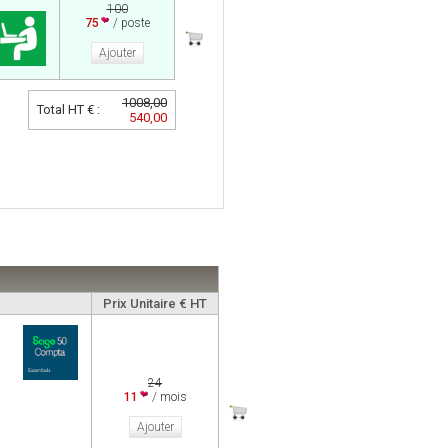
100
75
/ poste
Ajouter
1008,00
Total HT € :
540,00
Prix Unitaire € HT
24
11
/ mois
Ajouter