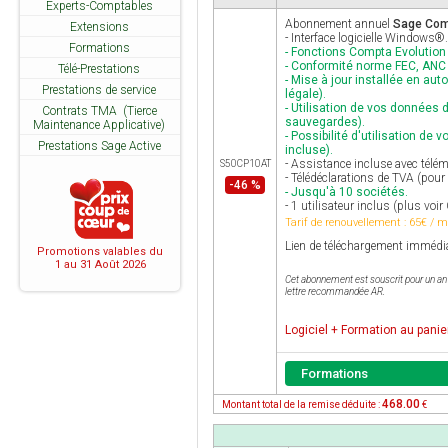
Experts-Comptables
Abonnement annuel
Sage Comp
Extensions
- Interface logicielle Windows®.
Formations
- Fonctions Compta Evolution
- Conformité norme FEC, ANC 2
Télé-Prestations
- Mise à jour installée en a
Prestations de service
légale).
- Utilisation de vos données d
Contrats TMA (Tierce
sauvegardes).
Maintenance Applicative)
- Possibilité d'utilisation de
Prestations Sage Active
incluse).
- Assistance incluse avec télé
S50CP10AT
- Télédéclarations de TVA (pour 
-46 %
- Jusqu'à 10 sociétés.
- 1 utilisateur inclus (plus voir
Tarif de renouvellement :
65
€ / m
Lien de téléchargement immédia
Promotions valables du
1 au 31 Août 2026
Cet abonnement est souscrit pour un an e
lettre recommandée AR.
Logiciel + Formation au panie
Formations
468.00
Montant total de la remise déduite :
€