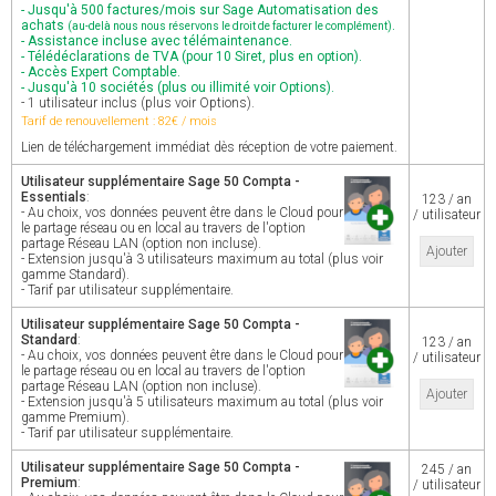
- Jusqu'à 500 factures/mois sur Sage Automatisation des
achats
.
(au-delà nous nous réservons le droit de facturer le complément)
- Assistance incluse avec télémaintenance.
- Télédéclarations de TVA (pour 10 Siret, plus en option).
- Accès Expert Comptable.
- Jusqu'à 10 sociétés (plus ou illimité voir Options).
- 1 utilisateur inclus (plus voir Options).
Tarif de renouvellement : 82€ / mois
Lien de téléchargement immédiat dès réception de votre paiement.
Utilisateur supplémentaire Sage 50 Compta -
Essentials
:
123 / an
- Au choix, vos données peuvent être dans le Cloud pour
/ utilisateur
le partage réseau ou en local au travers de l'option
partage Réseau LAN (option non incluse).
Ajouter
- Extension jusqu'à 3 utilisateurs maximum au total (plus voir
gamme Standard).
- Tarif par utilisateur supplémentaire.
Utilisateur supplémentaire Sage 50 Compta -
Standard
:
123 / an
- Au choix, vos données peuvent être dans le Cloud pour
/ utilisateur
le partage réseau ou en local au travers de l'option
partage Réseau LAN (option non incluse).
Ajouter
- Extension jusqu'à 5 utilisateurs maximum au total (plus voir
gamme Premium).
- Tarif par utilisateur supplémentaire.
Utilisateur supplémentaire Sage 50 Compta -
245 / an
Premium
:
/ utilisateur