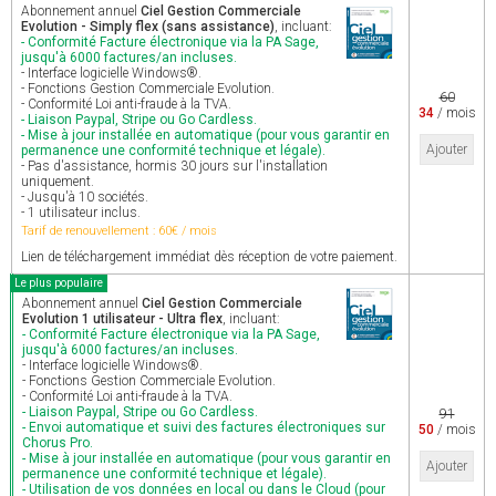
Abonnement annuel
Ciel Gestion Commerciale
Evolution - Simply flex (sans assistance)
, incluant:
- Conformité Facture électronique via la PA Sage,
jusqu'à 6000 factures/an incluses.
- Interface logicielle Windows®.
- Fonctions Gestion Commerciale Evolution.
60
- Conformité Loi anti-fraude à la TVA.
34
/ mois
- Liaison Paypal, Stripe ou Go Cardless.
- Mise à jour installée en automatique (pour vous garantir en
Ajouter
permanence une conformité technique et légale).
- Pas d'assistance, hormis 30 jours sur l'installation
uniquement.
- Jusqu'à 10 sociétés.
- 1 utilisateur inclus.
Tarif de renouvellement : 60€ / mois
Lien de téléchargement immédiat dès réception de votre paiement.
Le plus populaire
Abonnement annuel
Ciel Gestion Commerciale
Evolution 1 utilisateur - Ultra flex
, incluant:
- Conformité Facture électronique via la PA Sage,
jusqu'à 6000 factures/an incluses.
- Interface logicielle Windows®.
- Fonctions Gestion Commerciale Evolution.
- Conformité Loi anti-fraude à la TVA.
- Liaison Paypal, Stripe ou Go Cardless.
91
- Envoi automatique et suivi des factures électroniques sur
50
/ mois
Chorus Pro.
- Mise à jour installée en automatique (pour vous garantir en
Ajouter
permanence une conformité technique et légale).
- Utilisation de vos données en local ou dans le Cloud (pour