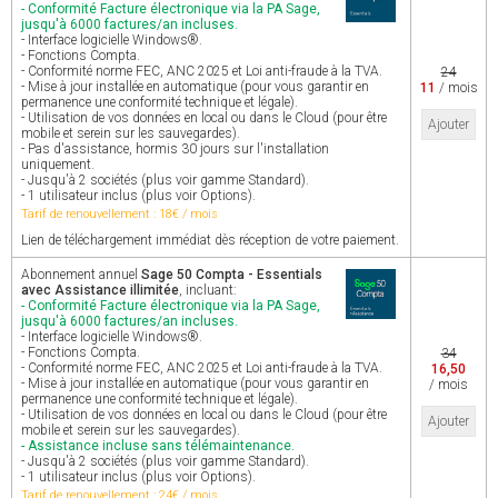
- Conformité Facture électronique via la PA Sage,
jusqu'à 6000 factures/an incluses.
- Interface logicielle Windows®.
- Fonctions Compta.
- Conformité norme FEC, ANC 2025 et Loi anti-fraude à la TVA.
24
- Mise à jour installée en automatique (pour vous garantir en
11
/ mois
permanence une conformité technique et légale).
- Utilisation de vos données en local ou dans le Cloud (pour être
Ajouter
mobile et serein sur les sauvegardes).
- Pas d'assistance, hormis 30 jours sur l'installation
uniquement.
- Jusqu'à 2 sociétés (plus voir gamme Standard).
- 1 utilisateur inclus (plus voir Options).
Tarif de renouvellement : 18€ / mois
Lien de téléchargement immédiat dès réception de votre paiement.
Abonnement annuel
Sage 50 Compta - Essentials
avec Assistance illimitée
, incluant:
- Conformité Facture électronique via la PA Sage,
jusqu'à 6000 factures/an incluses.
- Interface logicielle Windows®.
- Fonctions Compta.
34
- Conformité norme FEC, ANC 2025 et Loi anti-fraude à la TVA.
16,50
- Mise à jour installée en automatique (pour vous garantir en
/ mois
permanence une conformité technique et légale).
- Utilisation de vos données en local ou dans le Cloud (pour être
Ajouter
mobile et serein sur les sauvegardes).
- Assistance incluse sans télémaintenance.
- Jusqu'à 2 sociétés (plus voir gamme Standard).
- 1 utilisateur inclus (plus voir Options).
Tarif de renouvellement : 24€ / mois