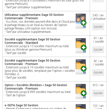
- Extension jusqu'à 5 utilisateurs maximum au total (plus voir
gamme Premium).
- Tarif par utilisateur supplémentaire.
Utilisateur supplémentaire Sage 50 Gestion
245 / an
Commerciale - Premium
:
/ utilisateur
- Au choix, vos données peuvent être dans le Cloud pour
le partage réseau ou en local au travers de l'option
Ajouter
partage Réseau LAN (option non incluse).
- Tarif par utilisateur supplémentaire.
61 / an
Société supplémentaire Sage 50 Gestion
/ société
Commerciale - Standard
:
- Extension jusqu'à 10 sociétés maximum au total
(plus ou illimité en gamme Premium).
Ajouter
- Tarif par société.
Société supplémentaire Sage 50 Gestion
62 / an
Commerciale - Premium
:
/ société
- Extension jusqu'à 19 sociétés maximum au total
(pour plus de sociétés, remplacer par l'option « sociétés
Ajouter
illimitées »).
- Tarif par société.
Option « Sociétés illimitées » Sage 50 Gestion
612 / an
Commerciale - Premium
:
- Extension jusqu'à 999 sociétés maximum au total.
Ajouter
- Tarif de l'option.
e-SEPA Sage 50 Gestion
:
122 / an
- Permet d'adresser à votre banque vos ordres de