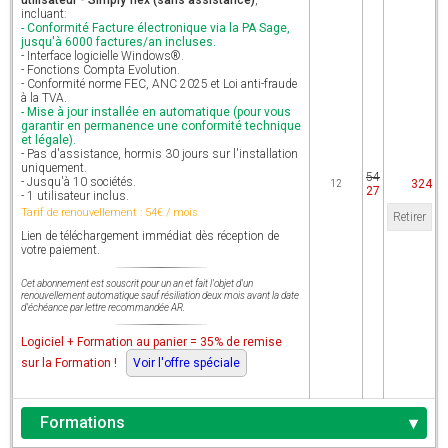
utilisateur - Simply flex (sans assistance)
,
incluant:
- Conformité Facture électronique via la PA Sage,
jusqu'à 6000 factures/an incluses.
- Interface logicielle Windows®.
- Fonctions Compta Evolution.
- Conformité norme FEC, ANC 2025 et Loi anti-fraude
à la TVA.
- Mise à jour installée en automatique (pour vous
garantir en permanence une conformité technique
et légale).
- Pas d'assistance, hormis 30 jours sur l'installation
uniquement.
54
- Jusqu'à 10 sociétés.
324
12
27
- 1 utilisateur inclus.
Tarif de renouvellement :
54
€ / mois
Retirer
Lien de téléchargement immédiat dès réception de
votre paiement.
Cet abonnement est souscrit pour un an et fait l'objet d'un
renouvellement automatique sauf résiliation deux mois avant la date
d'échéance par lettre recommandée AR.
Logiciel + Formation au panier = 35% de remise
sur la Formation !
Voir l'offre spéciale
Formations