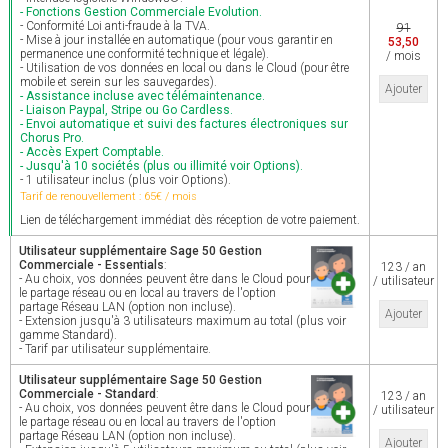
- Fonctions Gestion Commerciale Evolution.
- Conformité Loi anti-fraude à la TVA.
91
- Mise à jour installée en automatique (pour vous garantir en
53,50
permanence une conformité technique et légale).
/ mois
- Utilisation de vos données en local ou dans le Cloud (pour être
mobile et serein sur les sauvegardes).
Ajouter
- Assistance incluse avec télémaintenance.
- Liaison Paypal, Stripe ou Go Cardless.
- Envoi automatique et suivi des factures électroniques sur
Chorus Pro.
- Accès Expert Comptable.
- Jusqu'à 10 sociétés (plus ou illimité voir Options).
- 1 utilisateur inclus (plus voir Options).
Tarif de renouvellement : 65€ / mois
Lien de téléchargement immédiat dès réception de votre paiement.
Utilisateur supplémentaire Sage 50 Gestion
Commerciale - Essentials
:
123 / an
- Au choix, vos données peuvent être dans le Cloud pour
/ utilisateur
le partage réseau ou en local au travers de l'option
partage Réseau LAN (option non incluse).
Ajouter
- Extension jusqu'à 3 utilisateurs maximum au total (plus voir
gamme Standard).
- Tarif par utilisateur supplémentaire.
Utilisateur supplémentaire Sage 50 Gestion
Commerciale - Standard
:
123 / an
- Au choix, vos données peuvent être dans le Cloud pour
/ utilisateur
le partage réseau ou en local au travers de l'option
partage Réseau LAN (option non incluse).
Ajouter