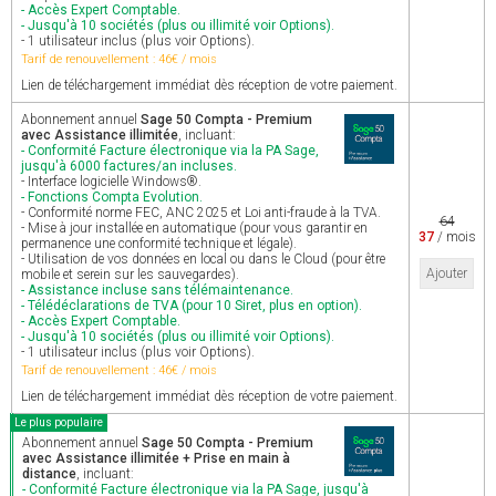
- Accès Expert Comptable.
- Jusqu'à 10 sociétés (plus ou illimité voir Options).
- 1 utilisateur inclus (plus voir Options).
Tarif de renouvellement : 46€ / mois
Lien de téléchargement immédiat dès réception de votre paiement.
Abonnement annuel
Sage 50 Compta - Premium
avec Assistance illimitée
, incluant:
- Conformité Facture électronique via la PA Sage,
jusqu'à 6000 factures/an incluses.
- Interface logicielle Windows®.
- Fonctions Compta Evolution.
- Conformité norme FEC, ANC 2025 et Loi anti-fraude à la TVA.
64
- Mise à jour installée en automatique (pour vous garantir en
37
/ mois
permanence une conformité technique et légale).
- Utilisation de vos données en local ou dans le Cloud (pour être
Ajouter
mobile et serein sur les sauvegardes).
- Assistance incluse sans télémaintenance.
- Télédéclarations de TVA (pour 10 Siret, plus en option).
- Accès Expert Comptable.
- Jusqu'à 10 sociétés (plus ou illimité voir Options).
- 1 utilisateur inclus (plus voir Options).
Tarif de renouvellement : 46€ / mois
Lien de téléchargement immédiat dès réception de votre paiement.
Le plus populaire
Abonnement annuel
Sage 50 Compta - Premium
avec Assistance illimitée + Prise en main à
distance
, incluant:
- Conformité Facture électronique via la PA Sage, jusqu'à