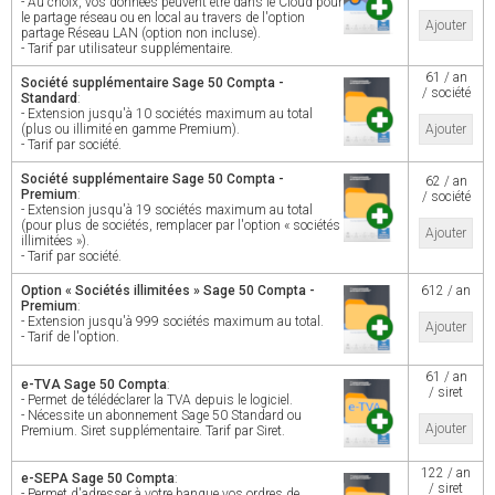
- Au choix, vos données peuvent être dans le Cloud pour
le partage réseau ou en local au travers de l'option
Ajouter
partage Réseau LAN (option non incluse).
- Tarif par utilisateur supplémentaire.
61 / an
Société supplémentaire Sage 50 Compta -
/ société
Standard
:
- Extension jusqu'à 10 sociétés maximum au total
(plus ou illimité en gamme Premium).
Ajouter
- Tarif par société.
Société supplémentaire Sage 50 Compta -
62 / an
Premium
:
/ société
- Extension jusqu'à 19 sociétés maximum au total
(pour plus de sociétés, remplacer par l'option « sociétés
Ajouter
illimitées »).
- Tarif par société.
Option « Sociétés illimitées » Sage 50 Compta -
612 / an
Premium
:
- Extension jusqu'à 999 sociétés maximum au total.
Ajouter
- Tarif de l'option.
61 / an
e-TVA Sage 50 Compta
:
/ siret
- Permet de télédéclarer la TVA depuis le logiciel.
- Nécessite un abonnement Sage 50 Standard ou
Ajouter
Premium. Siret supplémentaire. Tarif par Siret.
122 / an
e-SEPA Sage 50 Compta
:
/ siret
- Permet d'adresser à votre banque vos ordres de