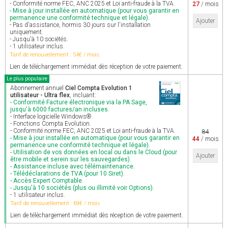
- Conformité norme FEC, ANC 2025 et Loi anti-fraude à la TVA.
27
/ mois
- Mise à jour installée en automatique (pour vous garantir en
permanence une conformité technique et légale).
Ajouter
- Pas d'assistance, hormis 30 jours sur l'installation
uniquement.
- Jusqu'à 10 sociétés.
- 1 utilisateur inclus.
Tarif de renouvellement : 54€ / mois
Lien de téléchargement immédiat dès réception de votre paiement.
Le plus populaire
Abonnement annuel
Ciel Compta Evolution 1
utilisateur - Ultra flex
, incluant:
- Conformité Facture électronique via la PA Sage,
jusqu'à 6000 factures/an incluses.
- Interface logicielle Windows®.
- Fonctions Compta Evolution.
- Conformité norme FEC, ANC 2025 et Loi anti-fraude à la TVA.
84
- Mise à jour installée en automatique (pour vous garantir en
44
/ mois
permanence une conformité technique et légale).
- Utilisation de vos données en local ou dans le Cloud (pour
Ajouter
être mobile et serein sur les sauvegardes).
- Assistance incluse avec télémaintenance.
- Télédéclarations de TVA (pour 10 Siret).
- Accès Expert Comptable.
- Jusqu'à 10 sociétés (plus ou illimité voir Options).
- 1 utilisateur inclus.
Tarif de renouvellement : 69€ / mois
Lien de téléchargement immédiat dès réception de votre paiement.