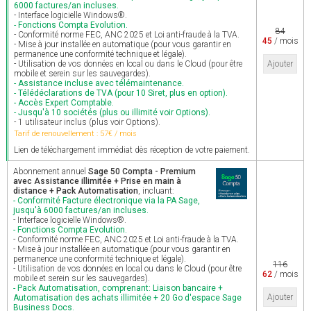
6000 factures/an incluses.
- Interface logicielle Windows®.
- Fonctions Compta Evolution.
84
- Conformité norme FEC, ANC 2025 et Loi anti-fraude à la TVA.
45
/ mois
- Mise à jour installée en automatique (pour vous garantir en
permanence une conformité technique et légale).
- Utilisation de vos données en local ou dans le Cloud (pour être
Ajouter
mobile et serein sur les sauvegardes).
- Assistance incluse avec télémaintenance.
- Télédéclarations de TVA (pour 10 Siret, plus en option).
- Accès Expert Comptable.
- Jusqu'à 10 sociétés (plus ou illimité voir Options).
- 1 utilisateur inclus (plus voir Options).
Tarif de renouvellement : 57€ / mois
Lien de téléchargement immédiat dès réception de votre paiement.
Abonnement annuel
Sage 50 Compta - Premium
avec Assistance illimitée + Prise en main à
distance + Pack Automatisation
, incluant:
- Conformité Facture électronique via la PA Sage,
jusqu'à 6000 factures/an incluses.
- Interface logicielle Windows®.
- Fonctions Compta Evolution.
- Conformité norme FEC, ANC 2025 et Loi anti-fraude à la TVA.
- Mise à jour installée en automatique (pour vous garantir en
permanence une conformité technique et légale).
116
- Utilisation de vos données en local ou dans le Cloud (pour être
62
/ mois
mobile et serein sur les sauvegardes).
- Pack Automatisation, comprenant: Liaison bancaire +
Ajouter
Automatisation des achats illimitée + 20 Go d'espace Sage
Business Docs.