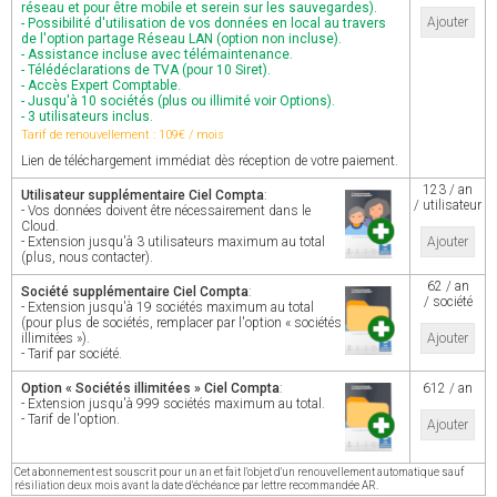
réseau et pour être mobile et serein sur les sauvegardes).
Ajouter
- Possibilité d'utilisation de vos données en local au travers
de l'option partage Réseau LAN (option non incluse).
- Assistance incluse avec télémaintenance.
- Télédéclarations de TVA (pour 10 Siret).
- Accès Expert Comptable.
- Jusqu'à 10 sociétés (plus ou illimité voir Options).
- 3 utilisateurs inclus.
Tarif de renouvellement : 109€ / mois
Lien de téléchargement immédiat dès réception de votre paiement.
123 / an
Utilisateur supplémentaire Ciel Compta
:
/ utilisateur
- Vos données doivent être nécessairement dans le
Cloud.
- Extension jusqu'à 3 utilisateurs maximum au total
Ajouter
(plus, nous contacter).
62 / an
Société supplémentaire Ciel Compta
:
/ société
- Extension jusqu'à 19 sociétés maximum au total
(pour plus de sociétés, remplacer par l'option « sociétés
illimitées »).
Ajouter
- Tarif par société.
Option « Sociétés illimitées » Ciel Compta
:
612 / an
- Extension jusqu'à 999 sociétés maximum au total.
- Tarif de l'option.
Ajouter
Cet abonnement est souscrit pour un an et fait l'objet d'un renouvellement automatique sauf
résiliation deux mois avant la date d'échéance par lettre recommandée AR.