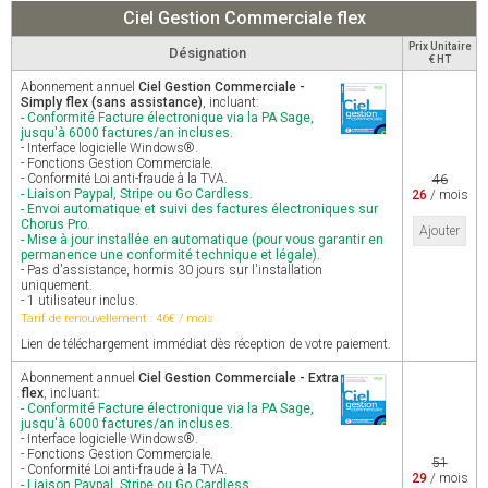
Ciel Gestion Commerciale flex
Prix Unitaire
Désignation
€ HT
Abonnement annuel
Ciel Gestion Commerciale -
Simply flex (sans assistance)
, incluant:
- Conformité Facture électronique via la PA Sage,
jusqu'à 6000 factures/an incluses.
- Interface logicielle Windows®.
- Fonctions Gestion Commerciale.
- Conformité Loi anti-fraude à la TVA.
46
- Liaison Paypal, Stripe ou Go Cardless.
26
/ mois
- Envoi automatique et suivi des factures électroniques sur
Chorus Pro.
Ajouter
- Mise à jour installée en automatique (pour vous garantir en
permanence une conformité technique et légale).
- Pas d'assistance, hormis 30 jours sur l'installation
uniquement.
- 1 utilisateur inclus.
Tarif de renouvellement : 46€ / mois
Lien de téléchargement immédiat dès réception de votre paiement.
Abonnement annuel
Ciel Gestion Commerciale - Extra
flex
, incluant:
- Conformité Facture électronique via la PA Sage,
jusqu'à 6000 factures/an incluses.
- Interface logicielle Windows®.
- Fonctions Gestion Commerciale.
51
- Conformité Loi anti-fraude à la TVA.
29
/ mois
- Liaison Paypal, Stripe ou Go Cardless.