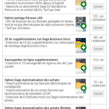
virements fournisseurs SEPA depuis le logiciel.
- Nécessite un abonnement Sage 50 Standard ou
Ajouter
Premium et un contrat EBICS. Tarif par Siret.
122 / an
Option partage Réseau LAN
:
/ utilisateur
- Afin de disposer de vos données partagées en réseau
local et ne pas être tributaire de votre connexion internet.
Ajouter
- Tarif par utilisateur.
66 / an
20 Go supplémentaires sur Sage Business Docs
:
/ extension
- Extension de 20 Go supplémentaires sur votre espace
de stockage Sage Business Docs.
Ajouter
Sauvegardes en ligne supplémentaires
:
123 / an
- Extension à 10 sauvegardes en ligne au lieu de 2 par
société.
Ajouter
Option Sage Automatisation des achats
:
72 / an
- Import automatisé de vos factures électroniques en
/ extension
comptabilité.
- Import automatisé de vos autres factures par
reconnaissance de caractères (OCR).
Ajouter
- Extension de 20 factures/mois sur Sage Automatisation des
achats.
Option Sage Automatisation des achats illimitée
: