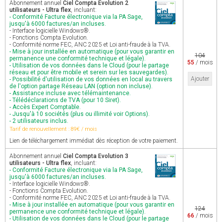
Abonnement annuel
Ciel Compta Evolution 2
utilisateurs - Ultra flex
, incluant:
- Conformité Facture électronique via la PA Sage,
jusqu'à 6000 factures/an incluses.
- Interface logicielle Windows®.
- Fonctions Compta Evolution.
- Conformité norme FEC, ANC 2025 et Loi anti-fraude à la TVA.
- Mise à jour installée en automatique (pour vous garantir en
104
permanence une conformité technique et légale).
55
/ mois
- Utilisation de vos données dans le Cloud (pour le partage
réseau et pour être mobile et serein sur les sauvegardes).
Ajouter
- Possibilité d'utilisation de vos données en local au travers
de l'option partage Réseau LAN (option non incluse).
- Assistance incluse avec télémaintenance.
- Télédéclarations de TVA (pour 10 Siret).
- Accès Expert Comptable.
- Jusqu'à 10 sociétés (plus ou illimité voir Options).
- 2 utilisateurs inclus.
Tarif de renouvellement : 89€ / mois
Lien de téléchargement immédiat dès réception de votre paiement.
Abonnement annuel
Ciel Compta Evolution 3
utilisateurs - Ultra flex
, incluant:
- Conformité Facture électronique via la PA Sage,
jusqu'à 6000 factures/an incluses.
- Interface logicielle Windows®.
- Fonctions Compta Evolution.
- Conformité norme FEC, ANC 2025 et Loi anti-fraude à la TVA.
- Mise à jour installée en automatique (pour vous garantir en
124
permanence une conformité technique et légale).
66
/ mois
- Utilisation de vos données dans le Cloud (pour le partage