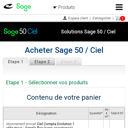
Produits
Menu
Espace client
|
S'enregistrer
|
1
Solutions Sage 50 / Ciel
Acheter Sage 50 / Ciel
Etape 1
Etape 2
Etape 3
Etape 1 - Sélectionner vos produits
Contenu de votre panier
PU
Désignation
Quantité*
€
Total € HT
HT
Abonnement annuel
Ciel Compta Evolution 1