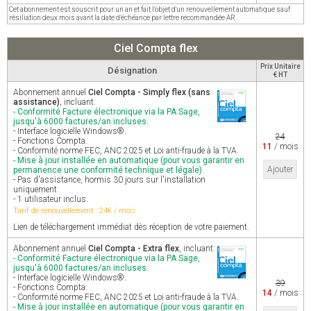
Cet abonnement est souscrit pour un an et fait l'objet d'un renouvellement automatique sauf
résiliation deux mois avant la date d'échéance par lettre recommandée AR.
Ciel Compta flex
Prix Unitaire
Désignation
€ HT
Abonnement annuel
Ciel Compta - Simply flex (sans
assistance)
, incluant:
- Conformité Facture électronique via la PA Sage,
jusqu'à 6000 factures/an incluses.
- Interface logicielle Windows®.
24
- Fonctions Compta.
11
/ mois
- Conformité norme FEC, ANC 2025 et Loi anti-fraude à la TVA.
- Mise à jour installée en automatique (pour vous garantir en
Ajouter
permanence une conformité technique et légale).
- Pas d'assistance, hormis 30 jours sur l'installation
uniquement.
- 1 utilisateur inclus.
Tarif de renouvellement : 24€ / mois
Lien de téléchargement immédiat dès réception de votre paiement.
Abonnement annuel
Ciel Compta - Extra flex
, incluant:
- Conformité Facture électronique via la PA Sage,
jusqu'à 6000 factures/an incluses.
- Interface logicielle Windows®.
39
- Fonctions Compta.
14
/ mois
- Conformité norme FEC, ANC 2025 et Loi anti-fraude à la TVA.
- Mise à jour installée en automatique (pour vous garantir en