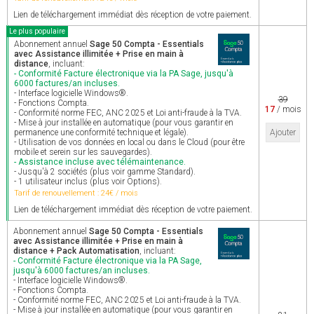
Lien de téléchargement immédiat dès réception de votre paiement.
Le plus populaire
Abonnement annuel
Sage 50 Compta - Essentials
avec Assistance illimitée + Prise en main à
distance
, incluant:
- Conformité Facture électronique via la PA Sage, jusqu'à
6000 factures/an incluses.
- Interface logicielle Windows®.
39
- Fonctions Compta.
17
/ mois
- Conformité norme FEC, ANC 2025 et Loi anti-fraude à la TVA.
- Mise à jour installée en automatique (pour vous garantir en
permanence une conformité technique et légale).
Ajouter
- Utilisation de vos données en local ou dans le Cloud (pour être
mobile et serein sur les sauvegardes).
- Assistance incluse avec télémaintenance.
- Jusqu'à 2 sociétés (plus voir gamme Standard).
- 1 utilisateur inclus (plus voir Options).
Tarif de renouvellement : 24€ / mois
Lien de téléchargement immédiat dès réception de votre paiement.
Abonnement annuel
Sage 50 Compta - Essentials
avec Assistance illimitée + Prise en main à
distance + Pack Automatisation
, incluant:
- Conformité Facture électronique via la PA Sage,
jusqu'à 6000 factures/an incluses.
- Interface logicielle Windows®.
- Fonctions Compta.
- Conformité norme FEC, ANC 2025 et Loi anti-fraude à la TVA.
- Mise à jour installée en automatique (pour vous garantir en