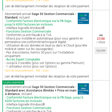
Tarif de renouvellement : 27€ / mois
Lien de téléchargement immédiat dès réception de votre paiement.
Abonnement annuel
Sage 50 Gestion Commerciale -
Standard
, incluant:
- Conformité Facture électronique via la PA Sage,
jusqu'à 6000 factures/an incluses.
- Interface logicielle Windows®.
- Fonctions Gestion Commerciale.
- Conformité Loi anti-fraude à la TVA.
46
- Mise à jour installée en automatique (pour vous garantir en
27,50
permanence une conformité technique et légale).
/ mois
- Utilisation de vos données en local ou dans le Cloud (pour être
mobile et serein sur les sauvegardes).
Ajouter
- Pas d'assistance, hormis 30 jours sur l'installation
uniquement.
- Accès Expert Comptable.
- Jusqu'à 3 sociétés (plus voir Options ou gamme Premium).
- 1 utilisateur inclus (plus voir Options).
Tarif de renouvellement : 45€ / mois
Lien de téléchargement immédiat dès réception de votre paiement.
Le plus populaire
Abonnement annuel
Sage 50 Gestion Commerciale -
Standard avec Assistance illimitée + Prise en main
à distance
, incluant:
- Conformité Facture électronique via la PA Sage, jusqu'à
6000 factures/an incluses.
- Interface logicielle Windows®.
- Fonctions Gestion Commerciale.
- Conformité Loi anti-fraude à la TVA.