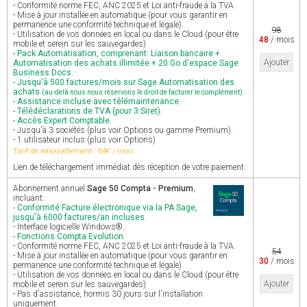
- Conformité norme FEC, ANC 2025 et Loi anti-fraude à la TVA.
- Mise à jour installée en automatique (pour vous garantir en
permanence une conformité technique et légale).
98
- Utilisation de vos données en local ou dans le Cloud (pour être
48
/ mois
mobile et serein sur les sauvegardes).
- Pack Automatisation, comprenant: Liaison bancaire +
Ajouter
Automatisation des achats illimitée + 20 Go d'espace Sage
Business Docs.
- Jusqu'à 500 factures/mois sur Sage Automatisation des
achats
.
(au-delà nous nous réservons le droit de facturer le complément)
- Assistance incluse avec télémaintenance.
- Télédéclarations de TVA (pour 3 Siret).
- Accès Expert Comptable.
- Jusqu'à 3 sociétés (plus voir Options ou gamme Premium).
- 1 utilisateur inclus (plus voir Options).
Tarif de renouvellement : 64€ / mois
Lien de téléchargement immédiat dès réception de votre paiement.
Abonnement annuel
Sage 50 Compta - Premium
,
incluant:
- Conformité Facture électronique via la PA Sage,
jusqu'à 6000 factures/an incluses.
- Interface logicielle Windows®.
- Fonctions Compta Evolution.
- Conformité norme FEC, ANC 2025 et Loi anti-fraude à la TVA.
54
- Mise à jour installée en automatique (pour vous garantir en
30
/ mois
permanence une conformité technique et légale).
- Utilisation de vos données en local ou dans le Cloud (pour être
Ajouter
mobile et serein sur les sauvegardes).
- Pas d'assistance, hormis 30 jours sur l'installation
uniquement.