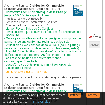
Abonnement annuel
Ciel Gestion Commerciale
Evolution 3 utilisateurs - Ultra flex
, incluant:
- Conformité Facture électronique via la PA Sage,
jusqu'à 6000 factures/an incluses.
- Interface logicielle Windows®.
- Fonctions Gestion Commerciale Evolution.
- Conformité Loi anti-fraude à la TVA.
- Liaison Paypal, Stripe ou Go Cardless.
- Envoi automatique et suivi des factures électroniques sur
131
Chorus Pro.
72
/ mois
- Mise à jour installée en automatique (pour vous garantir en
permanence une conformité technique et légale).
Ajouter
- Utilisation de vos données dans le Cloud (pour le partage
réseau et pour être mobile et serein sur les sauvegardes).
- Possibilité d'utilisation de vos données en local au travers
de l'option partage Réseau LAN (option non incluse).
- Assistance incluse avec télémaintenance.
- Accès Expert Comptable.
- Jusqu'à 10 sociétés (plus ou illimité voir Options).
- 3 utilisateurs inclus.
Tarif de renouvellement : 113€ / mois
Lien de téléchargement immédiat dès réception de votre paiement.
Abonnement annuel
Ciel Gestion Commerciale
Evolution 4 utilisateurs - Ultra flex
, incluant:
- Conformité Facture électronique via la PA Sage,
jusqu'à 6000 factures/an incluses.
Pour vous permettre de naviguer sur ce site en toute
Refuser
Accepter
- Interface logicielle Windows®.
sécutité et pour son bon fonctionnement, nous
- Fonctions Gestion Commerciale Evolution.
utilisons les cookies.
En savoir plus
- Conformité Loi anti-fraude à la TVA.