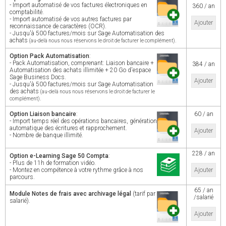
- Import automatisé de vos factures électroniques en
360 / an
comptabilité.
- Import automatisé de vos autres factures par
Ajouter
reconnaissance de caractères (OCR).
- Jusqu'à 500 factures/mois sur Sage Automatisation des
achats
.
(au-delà nous nous réservons le droit de facturer le complément)
Option Pack Automatisation
:
- Pack Automatisation, comprenant: Liaison bancaire +
384 / an
Automatisation des achats illimitée + 20 Go d'espace
Sage Business Docs.
Ajouter
- Jusqu'à 500 factures/mois sur Sage Automatisation
des achats
(au-delà nous nous réservons le droit de facturer le
.
complément)
Option Liaison bancaire
:
60 / an
- Import temps réel des opérations bancaires, génération
automatique des écritures et rapprochement.
Ajouter
- Nombre de banque illimité.
228 / an
Option e-Learning Sage 50 Compta
:
- Plus de 11h de formation vidéo.
- Montez en compétence à votre rythme grâce à nos
Ajouter
parcours.
65 / an
Module Notes de frais avec archivage légal
(tarif par
/salarié
salarié).
Ajouter