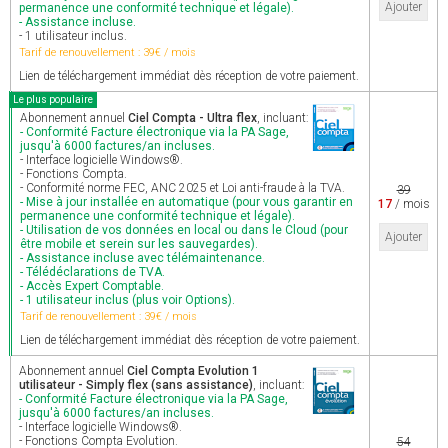
Ajouter
permanence une conformité technique et légale).
- Assistance incluse.
- 1 utilisateur inclus.
Tarif de renouvellement : 39€ / mois
Lien de téléchargement immédiat dès réception de votre paiement.
Le plus populaire
Abonnement annuel
Ciel Compta - Ultra flex
, incluant:
- Conformité Facture électronique via la PA Sage,
jusqu'à 6000 factures/an incluses.
- Interface logicielle Windows®.
- Fonctions Compta.
- Conformité norme FEC, ANC 2025 et Loi anti-fraude à la TVA.
39
- Mise à jour installée en automatique (pour vous garantir en
17
/ mois
permanence une conformité technique et légale).
- Utilisation de vos données en local ou dans le Cloud (pour
Ajouter
être mobile et serein sur les sauvegardes).
- Assistance incluse avec télémaintenance.
- Télédéclarations de TVA.
- Accès Expert Comptable.
- 1 utilisateur inclus (plus voir Options).
Tarif de renouvellement : 39€ / mois
Lien de téléchargement immédiat dès réception de votre paiement.
Abonnement annuel
Ciel Compta Evolution 1
utilisateur - Simply flex (sans assistance)
, incluant:
- Conformité Facture électronique via la PA Sage,
jusqu'à 6000 factures/an incluses.
- Interface logicielle Windows®.
- Fonctions Compta Evolution.
54