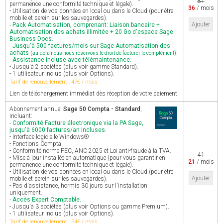
81
permanence une conformité technique et légale).
36
/ mois
- Utilisation de vos données en local ou dans le Cloud (pour être
mobile et serein sur les sauvegardes).
Ajouter
- Pack Automatisation, comprenant: Liaison bancaire +
Automatisation des achats illimitée + 20 Go d'espace Sage
Business Docs.
- Jusqu'à 500 factures/mois sur Sage Automatisation des
achats
.
(au-delà nous nous réservons le droit de facturer le complément)
- Assistance incluse avec télémaintenance.
- Jusqu'à 2 sociétés (plus voir gamme Standard).
- 1 utilisateur inclus (plus voir Options).
Tarif de renouvellement : 47€ / mois
Lien de téléchargement immédiat dès réception de votre paiement.
Abonnement annuel
Sage 50 Compta - Standard
,
incluant:
- Conformité Facture électronique via la PA Sage,
jusqu'à 6000 factures/an incluses.
- Interface logicielle Windows®.
- Fonctions Compta.
- Conformité norme FEC, ANC 2025 et Loi anti-fraude à la TVA.
41
- Mise à jour installée en automatique (pour vous garantir en
21
/ mois
permanence une conformité technique et légale).
- Utilisation de vos données en local ou dans le Cloud (pour être
Ajouter
mobile et serein sur les sauvegardes).
- Pas d'assistance, hormis 30 jours sur l'installation
uniquement.
- Accès Expert Comptable.
- Jusqu'à 3 sociétés (plus voir Options ou gamme Premium).
- 1 utilisateur inclus (plus voir Options).
Tarif de renouvellement : 34€ / mois