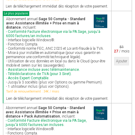
Lien de téléchargement immédiat dès réception de votre paiement.
Le plus populaire
Abonnement annuel
Sage 50 Compta - Standard
avec Assistance illimitée + Prise en main à
distance
, incluant:
- Conformité Facture électronique via la PA Sage, jusqu'à
6000 factures/an incluses.
- Interface logicielle Windows®.
- Fonctions Compta.
51
- Conformité norme FEC, ANC 2025 et Loi anti-fraude à la TVA.
27
/ mois
- Mise à jour installée en automatique (pour vous garantir en
permanence une conformité technique et légale).
- Utilisation de vos données en local ou dans le Cloud (pour être
Ajouter
mobile et serein sur les sauvegardes).
- Assistance incluse avec télémaintenance.
- Télédéclarations de TVA (pour 3 Siret).
- Accès Expert Comptable.
- Jusqu'à 3 sociétés (plus voir Options ou gamme Premium).
- 1 utilisateur inclus (plus voir Options).
Tarif de renouvellement : 34€ / mois
Lien de téléchargement immédiat dès réception de votre paiement.
Abonnement annuel
Sage 50 Compta - Standard
avec Assistance illimitée + Prise en main à
distance + Pack Automatisation
, incluant:
- Conformité Facture électronique via la PA Sage,
jusqu'à 6000 factures/an incluses.
- Interface logicielle Windows®.
- Fonctions Compta.