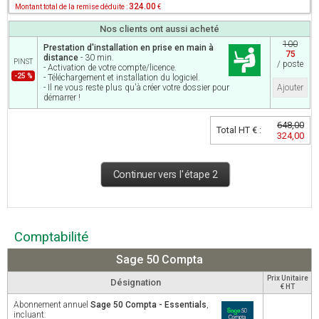
324.00
Montant total de la remise déduite :
€
Nos clients ont aussi acheté
100
Prestation d'installation en prise en main à
75
distance
- 30 min.
PINST
/ poste
- Activation de votre compte/licence.
-25 %
- Téléchargement et installation du logiciel.
- Il ne vous reste plus qu'à créer votre dossier pour
Ajouter
démarrer !
648,00
Total HT € :
324,00
Continuer vers l'étape 2
Comptabilité
Sage 50 Compta
Prix Unitaire
Désignation
€ HT
Abonnement annuel
Sage 50 Compta - Essentials
,
incluant: