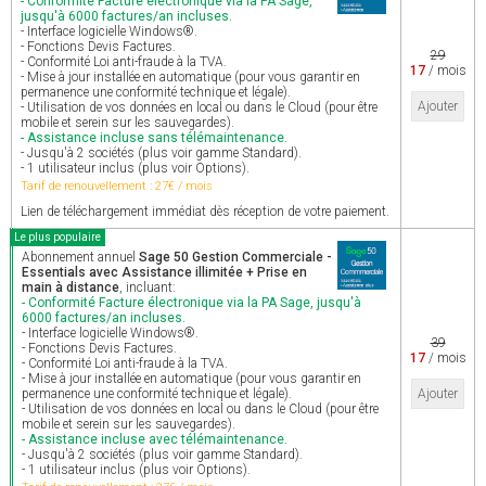
- Conformité Facture électronique via la PA Sage,
jusqu'à 6000 factures/an incluses.
- Interface logicielle Windows®.
- Fonctions Devis Factures.
29
- Conformité Loi anti-fraude à la TVA.
17
/ mois
- Mise à jour installée en automatique (pour vous garantir en
permanence une conformité technique et légale).
Ajouter
- Utilisation de vos données en local ou dans le Cloud (pour être
mobile et serein sur les sauvegardes).
- Assistance incluse sans télémaintenance.
- Jusqu'à 2 sociétés (plus voir gamme Standard).
- 1 utilisateur inclus (plus voir Options).
Tarif de renouvellement : 27€ / mois
Lien de téléchargement immédiat dès réception de votre paiement.
Le plus populaire
Abonnement annuel
Sage 50 Gestion Commerciale -
Essentials avec Assistance illimitée + Prise en
main à distance
, incluant:
- Conformité Facture électronique via la PA Sage, jusqu'à
6000 factures/an incluses.
- Interface logicielle Windows®.
39
- Fonctions Devis Factures.
17
/ mois
- Conformité Loi anti-fraude à la TVA.
- Mise à jour installée en automatique (pour vous garantir en
permanence une conformité technique et légale).
Ajouter
- Utilisation de vos données en local ou dans le Cloud (pour être
mobile et serein sur les sauvegardes).
- Assistance incluse avec télémaintenance.
- Jusqu'à 2 sociétés (plus voir gamme Standard).
- 1 utilisateur inclus (plus voir Options).