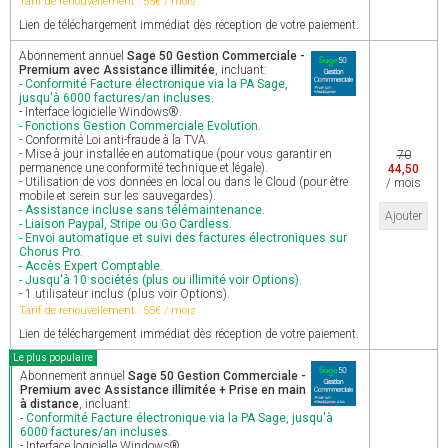
Tarif de renouvellement : 55€ / mois
Lien de téléchargement immédiat dès réception de votre paiement.
Abonnement annuel
Sage 50 Gestion Commerciale -
Premium avec Assistance illimitée
, incluant:
- Conformité Facture électronique via la PA Sage,
jusqu'à 6000 factures/an incluses.
- Interface logicielle Windows®.
- Fonctions Gestion Commerciale Evolution.
- Conformité Loi anti-fraude à la TVA.
- Mise à jour installée en automatique (pour vous garantir en
70
permanence une conformité technique et légale).
44,50
- Utilisation de vos données en local ou dans le Cloud (pour être
/ mois
mobile et serein sur les sauvegardes).
- Assistance incluse sans télémaintenance.
Ajouter
- Liaison Paypal, Stripe ou Go Cardless.
- Envoi automatique et suivi des factures électroniques sur
Chorus Pro.
- Accès Expert Comptable.
- Jusqu'à 10 sociétés (plus ou illimité voir Options).
- 1 utilisateur inclus (plus voir Options).
Tarif de renouvellement : 55€ / mois
Lien de téléchargement immédiat dès réception de votre paiement.
Le plus populaire
Abonnement annuel
Sage 50 Gestion Commerciale -
Premium avec Assistance illimitée + Prise en main
à distance
, incluant:
- Conformité Facture électronique via la PA Sage, jusqu'à
6000 factures/an incluses.
- Interface logicielle Windows®.