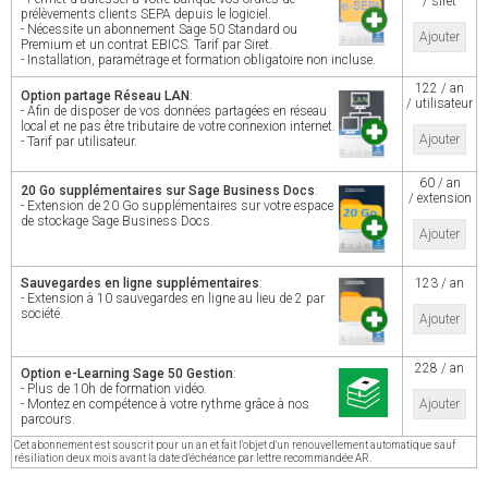
/ siret
prélèvements clients SEPA depuis le logiciel.
- Nécessite un abonnement Sage 50 Standard ou
Ajouter
Premium et un contrat EBICS. Tarif par Siret.
- Installation, paramétrage et formation obligatoire non incluse.
122 / an
Option partage Réseau LAN
:
/ utilisateur
- Afin de disposer de vos données partagées en réseau
local et ne pas être tributaire de votre connexion internet.
Ajouter
- Tarif par utilisateur.
60 / an
20 Go supplémentaires sur Sage Business Docs
:
/ extension
- Extension de 20 Go supplémentaires sur votre espace
de stockage Sage Business Docs.
Ajouter
Sauvegardes en ligne supplémentaires
:
123 / an
- Extension à 10 sauvegardes en ligne au lieu de 2 par
société.
Ajouter
228 / an
Option e-Learning Sage 50 Gestion
:
- Plus de 10h de formation vidéo.
- Montez en compétence à votre rythme grâce à nos
Ajouter
parcours.
Cet abonnement est souscrit pour un an et fait l'objet d'un renouvellement automatique sauf
résiliation deux mois avant la date d'échéance par lettre recommandée AR.