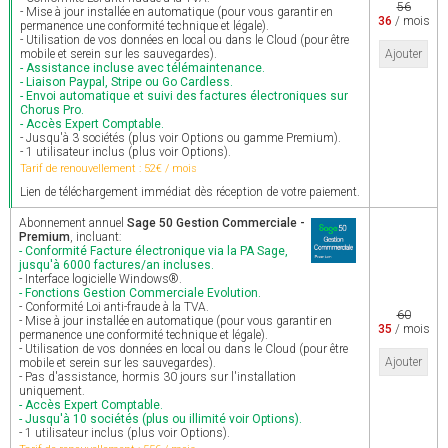
56
- Mise à jour installée en automatique (pour vous garantir en
36
/ mois
permanence une conformité technique et légale).
- Utilisation de vos données en local ou dans le Cloud (pour être
mobile et serein sur les sauvegardes).
Ajouter
- Assistance incluse avec télémaintenance.
- Liaison Paypal, Stripe ou Go Cardless.
- Envoi automatique et suivi des factures électroniques sur
Chorus Pro.
- Accès Expert Comptable.
- Jusqu'à 3 sociétés (plus voir Options ou gamme Premium).
- 1 utilisateur inclus (plus voir Options).
Tarif de renouvellement : 52€ / mois
Lien de téléchargement immédiat dès réception de votre paiement.
Abonnement annuel
Sage 50 Gestion Commerciale -
Premium
, incluant:
- Conformité Facture électronique via la PA Sage,
jusqu'à 6000 factures/an incluses.
- Interface logicielle Windows®.
- Fonctions Gestion Commerciale Evolution.
- Conformité Loi anti-fraude à la TVA.
60
- Mise à jour installée en automatique (pour vous garantir en
35
/ mois
permanence une conformité technique et légale).
- Utilisation de vos données en local ou dans le Cloud (pour être
Ajouter
mobile et serein sur les sauvegardes).
- Pas d'assistance, hormis 30 jours sur l'installation
uniquement.
- Accès Expert Comptable.
- Jusqu'à 10 sociétés (plus ou illimité voir Options).
- 1 utilisateur inclus (plus voir Options).