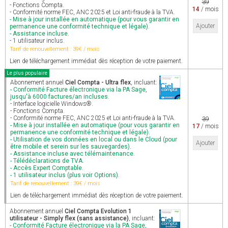
39
- Fonctions Compta.
14
/ mois
- Conformité norme FEC, ANC 2025 et Loi anti-fraude à la TVA.
- Mise à jour installée en automatique (pour vous garantir en
Ajouter
permanence une conformité technique et légale).
- Assistance incluse.
- 1 utilisateur inclus.
Tarif de renouvellement : 39€ / mois
Lien de téléchargement immédiat dès réception de votre paiement.
Le plus populaire
Abonnement annuel
Ciel Compta - Ultra flex
, incluant:
- Conformité Facture électronique via la PA Sage,
jusqu'à 6000 factures/an incluses.
- Interface logicielle Windows®.
- Fonctions Compta.
- Conformité norme FEC, ANC 2025 et Loi anti-fraude à la TVA.
39
- Mise à jour installée en automatique (pour vous garantir en
17
/ mois
permanence une conformité technique et légale).
- Utilisation de vos données en local ou dans le Cloud (pour
Ajouter
être mobile et serein sur les sauvegardes).
- Assistance incluse avec télémaintenance.
- Télédéclarations de TVA.
- Accès Expert Comptable.
- 1 utilisateur inclus (plus voir Options).
Tarif de renouvellement : 39€ / mois
Lien de téléchargement immédiat dès réception de votre paiement.
Abonnement annuel
Ciel Compta Evolution 1
utilisateur - Simply flex (sans assistance)
, incluant:
- Conformité Facture électronique via la PA Sage,