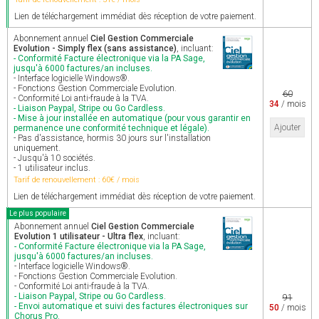
Lien de téléchargement immédiat dès réception de votre paiement.
Abonnement annuel
Ciel Gestion Commerciale
Evolution - Simply flex (sans assistance)
, incluant:
- Conformité Facture électronique via la PA Sage,
jusqu'à 6000 factures/an incluses.
- Interface logicielle Windows®.
- Fonctions Gestion Commerciale Evolution.
60
- Conformité Loi anti-fraude à la TVA.
34
/ mois
- Liaison Paypal, Stripe ou Go Cardless.
- Mise à jour installée en automatique (pour vous garantir en
Ajouter
permanence une conformité technique et légale).
- Pas d'assistance, hormis 30 jours sur l'installation
uniquement.
- Jusqu'à 10 sociétés.
- 1 utilisateur inclus.
Tarif de renouvellement : 60€ / mois
Lien de téléchargement immédiat dès réception de votre paiement.
Le plus populaire
Abonnement annuel
Ciel Gestion Commerciale
Evolution 1 utilisateur - Ultra flex
, incluant:
- Conformité Facture électronique via la PA Sage,
jusqu'à 6000 factures/an incluses.
- Interface logicielle Windows®.
- Fonctions Gestion Commerciale Evolution.
- Conformité Loi anti-fraude à la TVA.
- Liaison Paypal, Stripe ou Go Cardless.
91
- Envoi automatique et suivi des factures électroniques sur
50
/ mois
Chorus Pro.