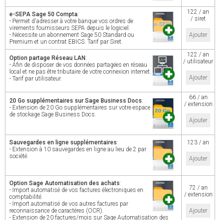
122 / an
e-SEPA Sage 50 Compta
:
/ siret
- Permet d'adresser à votre banque vos ordres de
virements fournisseurs SEPA depuis le logiciel.
- Nécessite un abonnement Sage 50 Standard ou
Ajouter
Premium et un contrat EBICS. Tarif par Siret.
122 / an
Option partage Réseau LAN
:
/ utilisateur
- Afin de disposer de vos données partagées en réseau
local et ne pas être tributaire de votre connexion internet.
Ajouter
- Tarif par utilisateur.
66 / an
20 Go supplémentaires sur Sage Business Docs
:
/ extension
- Extension de 20 Go supplémentaires sur votre espace
de stockage Sage Business Docs.
Ajouter
Sauvegardes en ligne supplémentaires
:
123 / an
- Extension à 10 sauvegardes en ligne au lieu de 2 par
société.
Ajouter
Option Sage Automatisation des achats
:
72 / an
- Import automatisé de vos factures électroniques en
/ extension
comptabilité.
- Import automatisé de vos autres factures par
reconnaissance de caractères (OCR).
Ajouter
- Extension de 20 factures/mois sur Sage Automatisation des