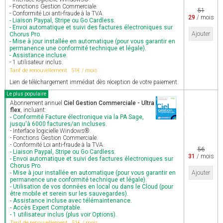
- Fonctions Gestion Commerciale.
51
- Conformité Loi anti-fraude à la TVA.
29
/ mois
- Liaison Paypal, Stripe ou Go Cardless.
- Envoi automatique et suivi des factures électroniques sur
Ajouter
Chorus Pro.
- Mise à jour installée en automatique (pour vous garantir en
permanence une conformité technique et légale).
- Assistance incluse.
- 1 utilisateur inclus.
Tarif de renouvellement : 51€ / mois
Lien de téléchargement immédiat dès réception de votre paiement.
Le plus populaire
Abonnement annuel
Ciel Gestion Commerciale - Ultra
flex
, incluant:
- Conformité Facture électronique via la PA Sage,
jusqu'à 6000 factures/an incluses.
- Interface logicielle Windows®.
- Fonctions Gestion Commerciale.
- Conformité Loi anti-fraude à la TVA.
56
- Liaison Paypal, Stripe ou Go Cardless.
31
/ mois
- Envoi automatique et suivi des factures électroniques sur
Chorus Pro.
- Mise à jour installée en automatique (pour vous garantir en
Ajouter
permanence une conformité technique et légale).
- Utilisation de vos données en local ou dans le Cloud (pour
être mobile et serein sur les sauvegardes).
- Assistance incluse avec télémaintenance.
- Accès Expert Comptable.
- 1 utilisateur inclus (plus voir Options).
Tarif de renouvellement : 51€ / mois