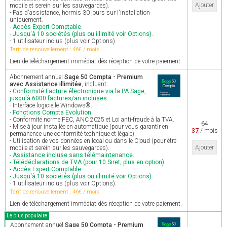
Ajouter
mobile et serein sur les sauvegardes).
- Pas d'assistance, hormis 30 jours sur l'installation
uniquement.
- Accès Expert Comptable.
- Jusqu'à 10 sociétés (plus ou illimité voir Options).
- 1 utilisateur inclus (plus voir Options).
Tarif de renouvellement : 46€ / mois
Lien de téléchargement immédiat dès réception de votre paiement.
Abonnement annuel
Sage 50 Compta - Premium
avec Assistance illimitée
, incluant:
- Conformité Facture électronique via la PA Sage,
jusqu'à 6000 factures/an incluses.
- Interface logicielle Windows®.
- Fonctions Compta Evolution.
- Conformité norme FEC, ANC 2025 et Loi anti-fraude à la TVA.
64
- Mise à jour installée en automatique (pour vous garantir en
37
/ mois
permanence une conformité technique et légale).
- Utilisation de vos données en local ou dans le Cloud (pour être
Ajouter
mobile et serein sur les sauvegardes).
- Assistance incluse sans télémaintenance.
- Télédéclarations de TVA (pour 10 Siret, plus en option).
- Accès Expert Comptable.
- Jusqu'à 10 sociétés (plus ou illimité voir Options).
- 1 utilisateur inclus (plus voir Options).
Tarif de renouvellement : 46€ / mois
Lien de téléchargement immédiat dès réception de votre paiement.
Le plus populaire
Abonnement annuel
Sage 50 Compta - Premium