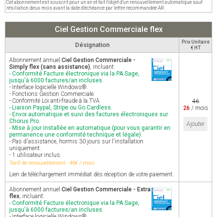
Cet abonnement est souscrit pour un an et fait l'objet d'un renouvellement automatique sauf
résiliation deux mois avant la date d'échéance par lettre recommandée AR.
Ciel Gestion Commerciale flex
Prix Unitaire
Désignation
€ HT
Abonnement annuel
Ciel Gestion Commerciale -
Simply flex (sans assistance)
, incluant:
- Conformité Facture électronique via la PA Sage,
jusqu'à 6000 factures/an incluses.
- Interface logicielle Windows®.
- Fonctions Gestion Commerciale.
- Conformité Loi anti-fraude à la TVA.
46
- Liaison Paypal, Stripe ou Go Cardless.
26
/ mois
- Envoi automatique et suivi des factures électroniques sur
Chorus Pro.
Ajouter
- Mise à jour installée en automatique (pour vous garantir en
permanence une conformité technique et légale).
- Pas d'assistance, hormis 30 jours sur l'installation
uniquement.
- 1 utilisateur inclus.
Tarif de renouvellement : 46€ / mois
Lien de téléchargement immédiat dès réception de votre paiement.
Abonnement annuel
Ciel Gestion Commerciale - Extra
flex
, incluant:
- Conformité Facture électronique via la PA Sage,
jusqu'à 6000 factures/an incluses.
- Interface logicielle Windows®.