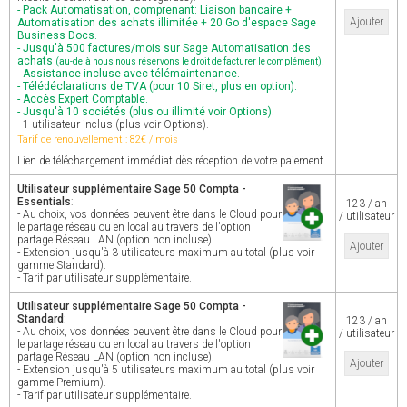
- Pack Automatisation, comprenant: Liaison bancaire +
Ajouter
Automatisation des achats illimitée + 20 Go d'espace Sage
Business Docs.
- Jusqu'à 500 factures/mois sur Sage Automatisation des
achats
.
(au-delà nous nous réservons le droit de facturer le complément)
- Assistance incluse avec télémaintenance.
- Télédéclarations de TVA (pour 10 Siret, plus en option).
- Accès Expert Comptable.
- Jusqu'à 10 sociétés (plus ou illimité voir Options).
- 1 utilisateur inclus (plus voir Options).
Tarif de renouvellement : 82€ / mois
Lien de téléchargement immédiat dès réception de votre paiement.
Utilisateur supplémentaire Sage 50 Compta -
Essentials
:
123 / an
- Au choix, vos données peuvent être dans le Cloud pour
/ utilisateur
le partage réseau ou en local au travers de l'option
partage Réseau LAN (option non incluse).
Ajouter
- Extension jusqu'à 3 utilisateurs maximum au total (plus voir
gamme Standard).
- Tarif par utilisateur supplémentaire.
Utilisateur supplémentaire Sage 50 Compta -
Standard
:
123 / an
- Au choix, vos données peuvent être dans le Cloud pour
/ utilisateur
le partage réseau ou en local au travers de l'option
partage Réseau LAN (option non incluse).
Ajouter
- Extension jusqu'à 5 utilisateurs maximum au total (plus voir
gamme Premium).
- Tarif par utilisateur supplémentaire.