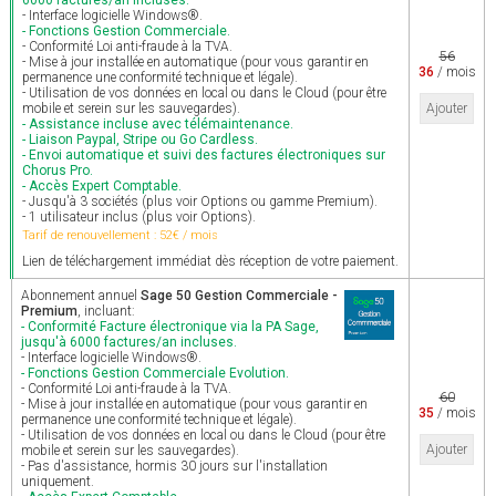
6000 factures/an incluses.
- Interface logicielle Windows®.
- Fonctions Gestion Commerciale.
- Conformité Loi anti-fraude à la TVA.
56
- Mise à jour installée en automatique (pour vous garantir en
36
/ mois
permanence une conformité technique et légale).
- Utilisation de vos données en local ou dans le Cloud (pour être
mobile et serein sur les sauvegardes).
Ajouter
- Assistance incluse avec télémaintenance.
- Liaison Paypal, Stripe ou Go Cardless.
- Envoi automatique et suivi des factures électroniques sur
Chorus Pro.
- Accès Expert Comptable.
- Jusqu'à 3 sociétés (plus voir Options ou gamme Premium).
- 1 utilisateur inclus (plus voir Options).
Tarif de renouvellement : 52€ / mois
Lien de téléchargement immédiat dès réception de votre paiement.
Abonnement annuel
Sage 50 Gestion Commerciale -
Premium
, incluant:
- Conformité Facture électronique via la PA Sage,
jusqu'à 6000 factures/an incluses.
- Interface logicielle Windows®.
- Fonctions Gestion Commerciale Evolution.
- Conformité Loi anti-fraude à la TVA.
60
- Mise à jour installée en automatique (pour vous garantir en
35
/ mois
permanence une conformité technique et légale).
- Utilisation de vos données en local ou dans le Cloud (pour être
Ajouter
mobile et serein sur les sauvegardes).
- Pas d'assistance, hormis 30 jours sur l'installation
uniquement.