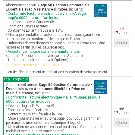
Abonnement annuel
Sage 50 Gestion Commerciale -
Essentials avec Assistance illimitée
, incluant:
- Conformité Facture électronique via la PA Sage,
jusqu'à 6000 factures/an incluses.
- Interface logicielle Windows®.
- Fonctions Devis Factures.
29
- Conformité Loi anti-fraude à la TVA.
17
/ mois
- Mise à jour installée en automatique (pour vous garantir en
permanence une conformité technique et légale).
Ajouter
- Utilisation de vos données en local ou dans le Cloud (pour être
mobile et serein sur les sauvegardes).
- Assistance incluse sans télémaintenance.
- Jusqu'à 2 sociétés (plus voir gamme Standard).
- 1 utilisateur inclus (plus voir Options).
Tarif de renouvellement : 27€ / mois
Lien de téléchargement immédiat dès réception de votre paiement.
Le plus populaire
Abonnement annuel
Sage 50 Gestion Commerciale -
Essentials avec Assistance illimitée + Prise en
main à distance
, incluant:
- Conformité Facture électronique via la PA Sage, jusqu'à
6000 factures/an incluses.
- Interface logicielle Windows®.
39
- Fonctions Devis Factures.
17
/ mois
- Conformité Loi anti-fraude à la TVA.
- Mise à jour installée en automatique (pour vous garantir en
permanence une conformité technique et légale).
Ajouter
- Utilisation de vos données en local ou dans le Cloud (pour être
mobile et serein sur les sauvegardes).