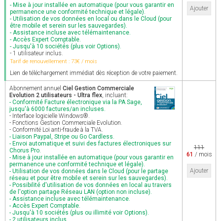
- Mise à jour installée en automatique (pour vous garantir en
Ajouter
permanence une conformité technique et légale).
- Utilisation de vos données en local ou dans le Cloud (pour
être mobile et serein sur les sauvegardes).
- Assistance incluse avec télémaintenance.
- Accès Expert Comptable.
- Jusqu'à 10 sociétés (plus voir Options).
- 1 utilisateur inclus.
Tarif de renouvellement : 73€ / mois
Lien de téléchargement immédiat dès réception de votre paiement.
Abonnement annuel
Ciel Gestion Commerciale
Evolution 2 utilisateurs - Ultra flex
, incluant:
- Conformité Facture électronique via la PA Sage,
jusqu'à 6000 factures/an incluses.
- Interface logicielle Windows®.
- Fonctions Gestion Commerciale Evolution.
- Conformité Loi anti-fraude à la TVA.
- Liaison Paypal, Stripe ou Go Cardless.
- Envoi automatique et suivi des factures électroniques sur
111
Chorus Pro.
61
/ mois
- Mise à jour installée en automatique (pour vous garantir en
permanence une conformité technique et légale).
Ajouter
- Utilisation de vos données dans le Cloud (pour le partage
réseau et pour être mobile et serein sur les sauvegardes).
- Possibilité d'utilisation de vos données en local au travers
de l'option partage Réseau LAN (option non incluse).
- Assistance incluse avec télémaintenance.
- Accès Expert Comptable.
- Jusqu'à 10 sociétés (plus ou illimité voir Options).
- 2 utilisateurs inclus.