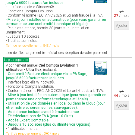
jusqu'à 6000 factures/an incluses.
- Interface logicielle Windows®.
- Fonctions Compta Evolution.
54
- Conformité norme FEC, ANC 2025 et Loi anti-fraude à la TVA.
27
/ mois
- Mise à jour installée en automatique (pour vous garantir en
permanence une conformité technique et légale).
Ajouter
- Pas d'assistance, hormis 30 jours sur l'installation
uniquement.
- Jusqu'à 10 sociétés.
- 1 utilisateur inclus.
Tarif de renouvellement : 54€ / mois
Lien de téléchargement immédiat dès réception de votre paiement.
Le plus populaire
Abonnement annuel
Ciel Compta Evolution 1
utilisateur - Ultra flex
, incluant:
- Conformité Facture électronique via la PA Sage,
jusqu'à 6000 factures/an incluses.
- Interface logicielle Windows®.
- Fonctions Compta Evolution.
- Conformité norme FEC, ANC 2025 et Loi anti-fraude à la TVA.
84
- Mise à jour installée en automatique (pour vous garantir en
44
/ mois
permanence une conformité technique et légale).
- Utilisation de vos données en local ou dans le Cloud (pour
Ajouter
être mobile et serein sur les sauvegardes).
- Assistance incluse avec télémaintenance.
- Télédéclarations de TVA (pour 10 Siret).
- Accès Expert Comptable.
- Jusqu'à 10 sociétés (plus ou illimité voir Options).
- 1 utilisateur inclus.
Tarif de renouvellement : 69€ / mois