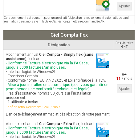
Ajouter
Cet abonnement est souscrit pour un an et fait l'objet d'un renouvellement automatique sauf
résiliation deux mois avant la date d'échéance par lettre recommandée AR.
Ciel Compta flex
Prix Unitaire
Désignation
€ HT
Abonnement annuel
Ciel Compta - Simply flex (sans
assistance)
, incluant:
- Conformité Facture électronique via la PA Sage,
jusqu'à 6000 factures/an incluses.
- Interface logicielle Windows®.
24
- Fonctions Compta.
11
/ mois
- Conformité norme FEC, ANC 2025 et Loi anti-fraude à la TVA.
- Mise à jour installée en automatique (pour vous garantir en
Ajouter
permanence une conformité technique et légale).
- Pas d'assistance, hormis 30 jours sur l'installation
uniquement.
- 1 utilisateur inclus.
Tarif de renouvellement : 24€ / mois
Lien de téléchargement immédiat dès réception de votre paiement.
Abonnement annuel
Ciel Compta - Extra flex
, incluant:
- Conformité Facture électronique via la PA Sage,
jusqu'à 6000 factures/an incluses.
- Interface logicielle Windows®.