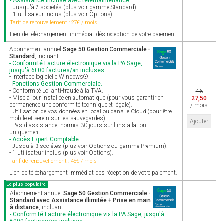
- Assistance incluse avec télémaintenance.
- Jusqu'à 2 sociétés (plus voir gamme Standard).
- 1 utilisateur inclus (plus voir Options).
Tarif de renouvellement : 27€ / mois
Lien de téléchargement immédiat dès réception de votre paiement.
Abonnement annuel
Sage 50 Gestion Commerciale -
Standard
, incluant:
- Conformité Facture électronique via la PA Sage,
jusqu'à 6000 factures/an incluses.
- Interface logicielle Windows®.
- Fonctions Gestion Commerciale.
- Conformité Loi anti-fraude à la TVA.
46
- Mise à jour installée en automatique (pour vous garantir en
27,50
permanence une conformité technique et légale).
/ mois
- Utilisation de vos données en local ou dans le Cloud (pour être
mobile et serein sur les sauvegardes).
Ajouter
- Pas d'assistance, hormis 30 jours sur l'installation
uniquement.
- Accès Expert Comptable.
- Jusqu'à 3 sociétés (plus voir Options ou gamme Premium).
- 1 utilisateur inclus (plus voir Options).
Tarif de renouvellement : 45€ / mois
Lien de téléchargement immédiat dès réception de votre paiement.
Le plus populaire
Abonnement annuel
Sage 50 Gestion Commerciale -
Standard avec Assistance illimitée + Prise en main
à distance
, incluant:
- Conformité Facture électronique via la PA Sage, jusqu'à