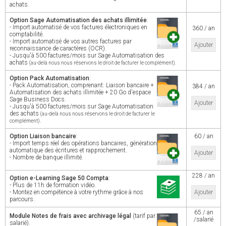
achats.
Option Sage Automatisation des achats illimitée
:
- Import automatisé de vos factures électroniques en
360 / an
comptabilité.
- Import automatisé de vos autres factures par
Ajouter
reconnaissance de caractères (OCR).
- Jusqu'à 500 factures/mois sur Sage Automatisation des
achats
.
(au-delà nous nous réservons le droit de facturer le complément)
Option Pack Automatisation
:
- Pack Automatisation, comprenant: Liaison bancaire +
384 / an
Automatisation des achats illimitée + 20 Go d'espace
Sage Business Docs.
Ajouter
- Jusqu'à 500 factures/mois sur Sage Automatisation
des achats
(au-delà nous nous réservons le droit de facturer le
.
complément)
Option Liaison bancaire
:
60 / an
- Import temps réel des opérations bancaires, génération
automatique des écritures et rapprochement.
Ajouter
- Nombre de banque illimité.
228 / an
Option e-Learning Sage 50 Compta
:
- Plus de 11h de formation vidéo.
- Montez en compétence à votre rythme grâce à nos
Ajouter
parcours.
65 / an
Module Notes de frais avec archivage légal
(tarif par
/salarié
salarié).