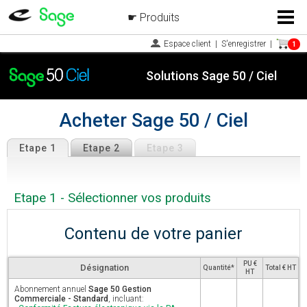
Produits
Menu
Espace client
|
S'enregistrer
|
1
Solutions Sage 50 / Ciel
Acheter Sage 50 / Ciel
Etape 1
Etape 2
Etape 3
Etape 1 - Sélectionner vos produits
Contenu de votre panier
PU €
Désignation
Quantité*
Total € HT
HT
Abonnement annuel
Sage 50 Gestion
Commerciale - Standard
, incluant: