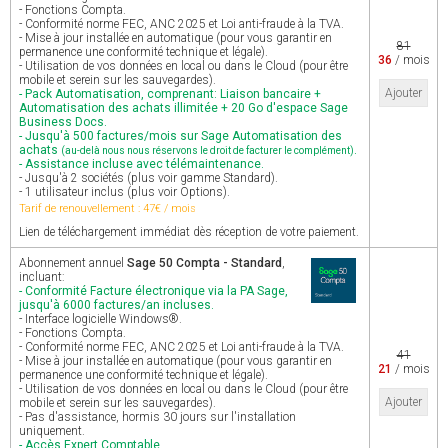
- Fonctions Compta.
- Conformité norme FEC, ANC 2025 et Loi anti-fraude à la TVA.
- Mise à jour installée en automatique (pour vous garantir en
81
permanence une conformité technique et légale).
36
/ mois
- Utilisation de vos données en local ou dans le Cloud (pour être
mobile et serein sur les sauvegardes).
Ajouter
- Pack Automatisation, comprenant: Liaison bancaire +
Automatisation des achats illimitée + 20 Go d'espace Sage
Business Docs.
- Jusqu'à 500 factures/mois sur Sage Automatisation des
achats
.
(au-delà nous nous réservons le droit de facturer le complément)
- Assistance incluse avec télémaintenance.
- Jusqu'à 2 sociétés (plus voir gamme Standard).
- 1 utilisateur inclus (plus voir Options).
Tarif de renouvellement : 47€ / mois
Lien de téléchargement immédiat dès réception de votre paiement.
Abonnement annuel
Sage 50 Compta - Standard
,
incluant:
- Conformité Facture électronique via la PA Sage,
jusqu'à 6000 factures/an incluses.
- Interface logicielle Windows®.
- Fonctions Compta.
- Conformité norme FEC, ANC 2025 et Loi anti-fraude à la TVA.
41
- Mise à jour installée en automatique (pour vous garantir en
21
/ mois
permanence une conformité technique et légale).
- Utilisation de vos données en local ou dans le Cloud (pour être
Ajouter
mobile et serein sur les sauvegardes).
- Pas d'assistance, hormis 30 jours sur l'installation
uniquement.
- Accès Expert Comptable.