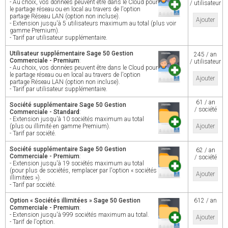
- Au choix, vos données peuvent être dans le Cloud pour
/ utilisateur
le partage réseau ou en local au travers de l'option
partage Réseau LAN (option non incluse).
Ajouter
- Extension jusqu'à 5 utilisateurs maximum au total (plus voir
gamme Premium).
- Tarif par utilisateur supplémentaire.
Utilisateur supplémentaire Sage 50 Gestion
245 / an
Commerciale - Premium
:
/ utilisateur
- Au choix, vos données peuvent être dans le Cloud pour
le partage réseau ou en local au travers de l'option
Ajouter
partage Réseau LAN (option non incluse).
- Tarif par utilisateur supplémentaire.
61 / an
Société supplémentaire Sage 50 Gestion
/ société
Commerciale - Standard
:
- Extension jusqu'à 10 sociétés maximum au total
(plus ou illimité en gamme Premium).
Ajouter
- Tarif par société.
Société supplémentaire Sage 50 Gestion
62 / an
Commerciale - Premium
:
/ société
- Extension jusqu'à 19 sociétés maximum au total
(pour plus de sociétés, remplacer par l'option « sociétés
Ajouter
illimitées »).
- Tarif par société.
Option « Sociétés illimitées » Sage 50 Gestion
612 / an
Commerciale - Premium
:
- Extension jusqu'à 999 sociétés maximum au total.
Ajouter
- Tarif de l'option.