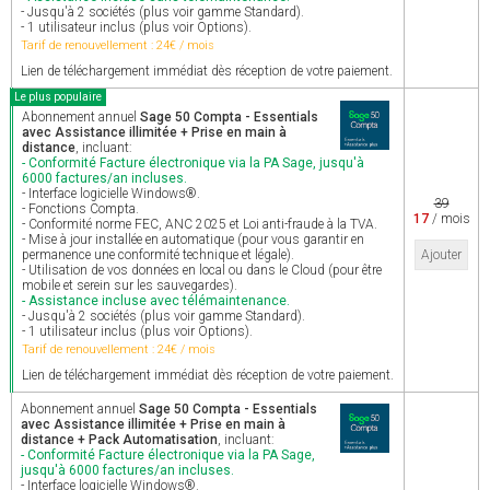
- Jusqu'à 2 sociétés (plus voir gamme Standard).
- 1 utilisateur inclus (plus voir Options).
Tarif de renouvellement : 24€ / mois
Lien de téléchargement immédiat dès réception de votre paiement.
Le plus populaire
Abonnement annuel
Sage 50 Compta - Essentials
avec Assistance illimitée + Prise en main à
distance
, incluant:
- Conformité Facture électronique via la PA Sage, jusqu'à
6000 factures/an incluses.
- Interface logicielle Windows®.
39
- Fonctions Compta.
17
/ mois
- Conformité norme FEC, ANC 2025 et Loi anti-fraude à la TVA.
- Mise à jour installée en automatique (pour vous garantir en
permanence une conformité technique et légale).
Ajouter
- Utilisation de vos données en local ou dans le Cloud (pour être
mobile et serein sur les sauvegardes).
- Assistance incluse avec télémaintenance.
- Jusqu'à 2 sociétés (plus voir gamme Standard).
- 1 utilisateur inclus (plus voir Options).
Tarif de renouvellement : 24€ / mois
Lien de téléchargement immédiat dès réception de votre paiement.
Abonnement annuel
Sage 50 Compta - Essentials
avec Assistance illimitée + Prise en main à
distance + Pack Automatisation
, incluant:
- Conformité Facture électronique via la PA Sage,
jusqu'à 6000 factures/an incluses.
- Interface logicielle Windows®.