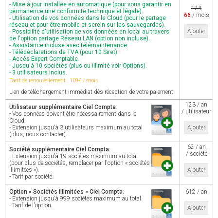
- Mise à jour installée en automatique (pour vous garantir en
124
permanence une conformité technique et légale).
66
/ mois
- Utilisation de vos données dans le Cloud (pour le partage
réseau et pour être mobile et serein sur les sauvegardes).
Ajouter
- Possibilité d'utilisation de vos données en local au travers
de l'option partage Réseau LAN (option non incluse).
- Assistance incluse avec télémaintenance.
- Télédéclarations de TVA (pour 10 Siret).
- Accès Expert Comptable.
- Jusqu'à 10 sociétés (plus ou illimité voir Options).
- 3 utilisateurs inclus.
Tarif de renouvellement : 109€ / mois
Lien de téléchargement immédiat dès réception de votre paiement.
123 / an
Utilisateur supplémentaire Ciel Compta
:
/ utilisateur
- Vos données doivent être nécessairement dans le
Cloud.
- Extension jusqu'à 3 utilisateurs maximum au total
Ajouter
(plus, nous contacter).
62 / an
Société supplémentaire Ciel Compta
:
/ société
- Extension jusqu'à 19 sociétés maximum au total
(pour plus de sociétés, remplacer par l'option « sociétés
illimitées »).
Ajouter
- Tarif par société.
Option « Sociétés illimitées » Ciel Compta
:
612 / an
- Extension jusqu'à 999 sociétés maximum au total.
- Tarif de l'option.
Ajouter