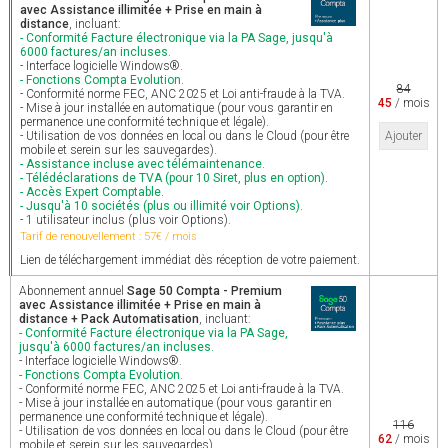
avec Assistance illimitée + Prise en main à
distance
, incluant:
- Conformité Facture électronique via la PA Sage, jusqu'à
6000 factures/an incluses.
- Interface logicielle Windows®.
- Fonctions Compta Evolution.
84
- Conformité norme FEC, ANC 2025 et Loi anti-fraude à la TVA.
45
/ mois
- Mise à jour installée en automatique (pour vous garantir en
permanence une conformité technique et légale).
- Utilisation de vos données en local ou dans le Cloud (pour être
Ajouter
mobile et serein sur les sauvegardes).
- Assistance incluse avec télémaintenance.
- Télédéclarations de TVA (pour 10 Siret, plus en option).
- Accès Expert Comptable.
- Jusqu'à 10 sociétés (plus ou illimité voir Options).
- 1 utilisateur inclus (plus voir Options).
Tarif de renouvellement : 57€ / mois
Lien de téléchargement immédiat dès réception de votre paiement.
Abonnement annuel
Sage 50 Compta - Premium
avec Assistance illimitée + Prise en main à
distance + Pack Automatisation
, incluant:
- Conformité Facture électronique via la PA Sage,
jusqu'à 6000 factures/an incluses.
- Interface logicielle Windows®.
- Fonctions Compta Evolution.
- Conformité norme FEC, ANC 2025 et Loi anti-fraude à la TVA.
- Mise à jour installée en automatique (pour vous garantir en
permanence une conformité technique et légale).
116
- Utilisation de vos données en local ou dans le Cloud (pour être
62
/ mois
mobile et serein sur les sauvegardes).