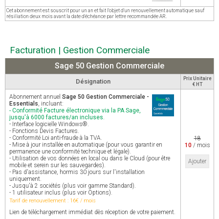
Cet abonnement est souscrit pour un an et fait l'objet d'un renouvellement automatique sauf
résiliation deux mois avant la date d'échéance par lettre recommandée AR.
Facturation | Gestion Commerciale
Sage 50 Gestion Commerciale
Prix Unitaire
Désignation
€ HT
Abonnement annuel
Sage 50 Gestion Commerciale -
Essentials
, incluant:
- Conformité Facture électronique via la PA Sage,
jusqu'à 6000 factures/an incluses.
- Interface logicielle Windows®.
- Fonctions Devis Factures.
- Conformité Loi anti-fraude à la TVA.
18
- Mise à jour installée en automatique (pour vous garantir en
10
/ mois
permanence une conformité technique et légale).
- Utilisation de vos données en local ou dans le Cloud (pour être
Ajouter
mobile et serein sur les sauvegardes).
- Pas d'assistance, hormis 30 jours sur l'installation
uniquement.
- Jusqu'à 2 sociétés (plus voir gamme Standard).
- 1 utilisateur inclus (plus voir Options).
Tarif de renouvellement : 16€ / mois
Lien de téléchargement immédiat dès réception de votre paiement.