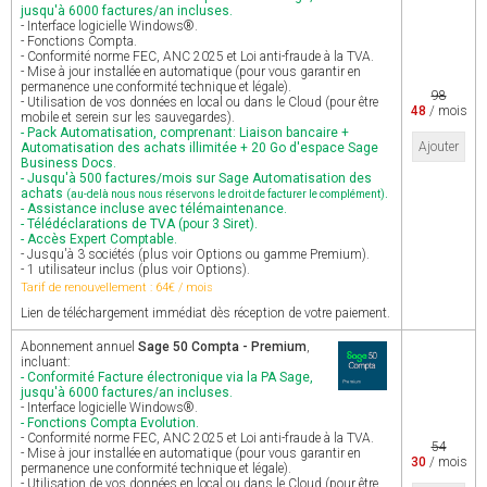
jusqu'à 6000 factures/an incluses.
- Interface logicielle Windows®.
- Fonctions Compta.
- Conformité norme FEC, ANC 2025 et Loi anti-fraude à la TVA.
- Mise à jour installée en automatique (pour vous garantir en
permanence une conformité technique et légale).
98
- Utilisation de vos données en local ou dans le Cloud (pour être
48
/ mois
mobile et serein sur les sauvegardes).
- Pack Automatisation, comprenant: Liaison bancaire +
Ajouter
Automatisation des achats illimitée + 20 Go d'espace Sage
Business Docs.
- Jusqu'à 500 factures/mois sur Sage Automatisation des
achats
.
(au-delà nous nous réservons le droit de facturer le complément)
- Assistance incluse avec télémaintenance.
- Télédéclarations de TVA (pour 3 Siret).
- Accès Expert Comptable.
- Jusqu'à 3 sociétés (plus voir Options ou gamme Premium).
- 1 utilisateur inclus (plus voir Options).
Tarif de renouvellement : 64€ / mois
Lien de téléchargement immédiat dès réception de votre paiement.
Abonnement annuel
Sage 50 Compta - Premium
,
incluant:
- Conformité Facture électronique via la PA Sage,
jusqu'à 6000 factures/an incluses.
- Interface logicielle Windows®.
- Fonctions Compta Evolution.
- Conformité norme FEC, ANC 2025 et Loi anti-fraude à la TVA.
54
- Mise à jour installée en automatique (pour vous garantir en
30
/ mois
permanence une conformité technique et légale).
- Utilisation de vos données en local ou dans le Cloud (pour être