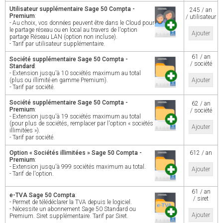
Utilisateur supplémentaire Sage 50 Compta -
245 / an
Premium
:
/ utilisateur
- Au choix, vos données peuvent être dans le Cloud pour
le partage réseau ou en local au travers de l'option
Ajouter
partage Réseau LAN (option non incluse).
- Tarif par utilisateur supplémentaire.
61 / an
Société supplémentaire Sage 50 Compta -
/ société
Standard
:
- Extension jusqu'à 10 sociétés maximum au total
(plus ou illimité en gamme Premium).
Ajouter
- Tarif par société.
Société supplémentaire Sage 50 Compta -
62 / an
Premium
:
/ société
- Extension jusqu'à 19 sociétés maximum au total
(pour plus de sociétés, remplacer par l'option « sociétés
Ajouter
illimitées »).
- Tarif par société.
Option « Sociétés illimitées » Sage 50 Compta -
612 / an
Premium
:
- Extension jusqu'à 999 sociétés maximum au total.
Ajouter
- Tarif de l'option.
61 / an
e-TVA Sage 50 Compta
:
/ siret
- Permet de télédéclarer la TVA depuis le logiciel.
- Nécessite un abonnement Sage 50 Standard ou
Ajouter
Premium. Siret supplémentaire. Tarif par Siret.