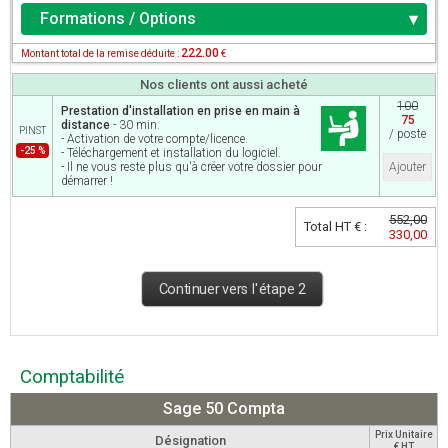
Formations / Options
222.00
Montant total de la remise déduite :
€
Nos clients ont aussi acheté
100
Prestation d'installation en prise en main à
75
distance
- 30 min.
PINST
/ poste
- Activation de votre compte/licence.
-25 %
- Téléchargement et installation du logiciel.
- Il ne vous reste plus qu'à créer votre dossier pour
Ajouter
démarrer !
552,00
Total HT € :
330,00
Continuer vers l'étape 2
Comptabilité
Sage 50 Compta
Prix Unitaire
Désignation
€ HT