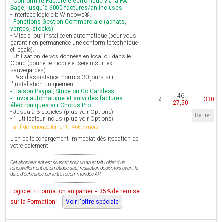
- Conformité Facture électronique via la PA
Sage, jusqu'à 6000 factures/an incluses.
- Interface logicielle Windows®.
- Fonctions Gestion Commerciale (achats,
ventes, stocks)
- Mise à jour installée en automatique (pour vous
garantir en permanence une conformité technique
et légale).
- Utilisation de vos données en local ou dans le
Cloud (pour être mobile et serein sur les
sauvegardes).
- Pas d'assistance, hormis 30 jours sur
l'installation uniquement.
- Liaison Paypal, Stripe ou Go Cardless.
46
- Envoi automatique et suivi des factures
330
12
27,50
électroniques sur Chorus Pro.
- Jusqu'à 3 sociétés (plus voir Options).
Retirer
- 1 utilisateur inclus (plus voir Options).
Tarif de renouvellement :
46
€ / mois
Lien de téléchargement immédiat dès réception de
votre paiement.
Cet abonnement est souscrit pour un an et fait l'objet d'un
renouvellement automatique sauf résiliation deux mois avant la
date d'échéance par lettre recommandée AR.
Logiciel + Formation au panier = 35% de remise
sur la Formation !
Voir l'offre spéciale