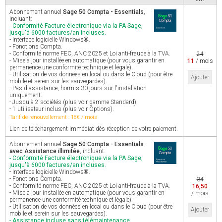
Abonnement annuel
Sage 50 Compta - Essentials
,
incluant:
- Conformité Facture électronique via la PA Sage,
jusqu'à 6000 factures/an incluses.
- Interface logicielle Windows®.
- Fonctions Compta.
- Conformité norme FEC, ANC 2025 et Loi anti-fraude à la TVA.
24
- Mise à jour installée en automatique (pour vous garantir en
11
/ mois
permanence une conformité technique et légale).
- Utilisation de vos données en local ou dans le Cloud (pour être
Ajouter
mobile et serein sur les sauvegardes).
- Pas d'assistance, hormis 30 jours sur l'installation
uniquement.
- Jusqu'à 2 sociétés (plus voir gamme Standard).
- 1 utilisateur inclus (plus voir Options).
Tarif de renouvellement : 18€ / mois
Lien de téléchargement immédiat dès réception de votre paiement.
Abonnement annuel
Sage 50 Compta - Essentials
avec Assistance illimitée
, incluant:
- Conformité Facture électronique via la PA Sage,
jusqu'à 6000 factures/an incluses.
- Interface logicielle Windows®.
- Fonctions Compta.
34
- Conformité norme FEC, ANC 2025 et Loi anti-fraude à la TVA.
16,50
- Mise à jour installée en automatique (pour vous garantir en
/ mois
permanence une conformité technique et légale).
- Utilisation de vos données en local ou dans le Cloud (pour être
Ajouter
mobile et serein sur les sauvegardes).
- Assistance incluse sans télémaintenance.