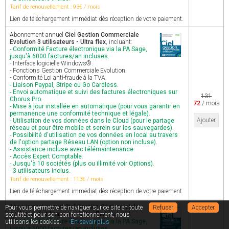
Tarif de renouvellement : 93€ / mois
Lien de téléchargement immédiat dès réception de votre paiement.
Abonnement annuel
Ciel Gestion Commerciale
Evolution 3 utilisateurs - Ultra flex
, incluant:
- Conformité Facture électronique via la PA Sage,
jusqu'à 6000 factures/an incluses.
- Interface logicielle Windows®.
- Fonctions Gestion Commerciale Evolution.
- Conformité Loi anti-fraude à la TVA.
- Liaison Paypal, Stripe ou Go Cardless.
- Envoi automatique et suivi des factures électroniques sur
131
Chorus Pro.
72
/ mois
- Mise à jour installée en automatique (pour vous garantir en
permanence une conformité technique et légale).
Ajouter
- Utilisation de vos données dans le Cloud (pour le partage
réseau et pour être mobile et serein sur les sauvegardes).
- Possibilité d'utilisation de vos données en local au travers
de l'option partage Réseau LAN (option non incluse).
- Assistance incluse avec télémaintenance.
- Accès Expert Comptable.
- Jusqu'à 10 sociétés (plus ou illimité voir Options).
- 3 utilisateurs inclus.
Tarif de renouvellement : 113€ / mois
Lien de téléchargement immédiat dès réception de votre paiement.
Abonnement annuel
Ciel Gestion Commerciale
Pour vous permettre de naviguer sur ce site en toute
Refuser
Accepter
Evolution 4 utilisateurs - Ultra flex
, incluant:
sécutité et pour son bon fonctionnement, nous
- Conformité Facture électronique via la PA Sage,
utilisons les cookies.
En savoir plus
jusqu'à 6000 factures/an incluses.