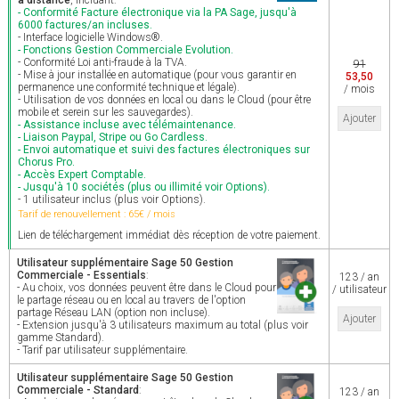
à distance
, incluant:
- Conformité Facture électronique via la PA Sage, jusqu'à
6000 factures/an incluses.
- Interface logicielle Windows®.
- Fonctions Gestion Commerciale Evolution.
- Conformité Loi anti-fraude à la TVA.
91
- Mise à jour installée en automatique (pour vous garantir en
53,50
permanence une conformité technique et légale).
/ mois
- Utilisation de vos données en local ou dans le Cloud (pour être
mobile et serein sur les sauvegardes).
Ajouter
- Assistance incluse avec télémaintenance.
- Liaison Paypal, Stripe ou Go Cardless.
- Envoi automatique et suivi des factures électroniques sur
Chorus Pro.
- Accès Expert Comptable.
- Jusqu'à 10 sociétés (plus ou illimité voir Options).
- 1 utilisateur inclus (plus voir Options).
Tarif de renouvellement : 65€ / mois
Lien de téléchargement immédiat dès réception de votre paiement.
Utilisateur supplémentaire Sage 50 Gestion
Commerciale - Essentials
:
123 / an
- Au choix, vos données peuvent être dans le Cloud pour
/ utilisateur
le partage réseau ou en local au travers de l'option
partage Réseau LAN (option non incluse).
Ajouter
- Extension jusqu'à 3 utilisateurs maximum au total (plus voir
gamme Standard).
- Tarif par utilisateur supplémentaire.
Utilisateur supplémentaire Sage 50 Gestion
Commerciale - Standard
:
123 / an