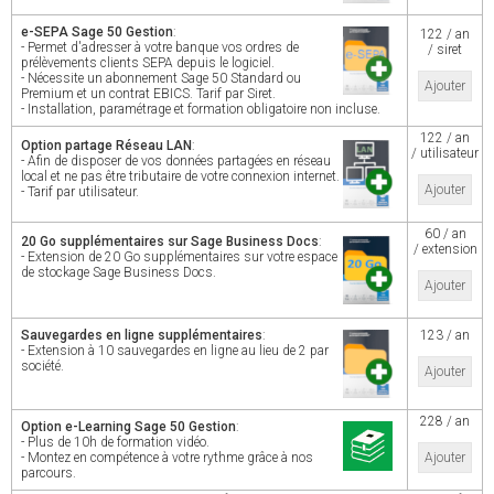
e-SEPA Sage 50 Gestion
:
122 / an
- Permet d'adresser à votre banque vos ordres de
/ siret
prélèvements clients SEPA depuis le logiciel.
- Nécessite un abonnement Sage 50 Standard ou
Ajouter
Premium et un contrat EBICS. Tarif par Siret.
- Installation, paramétrage et formation obligatoire non incluse.
122 / an
Option partage Réseau LAN
:
/ utilisateur
- Afin de disposer de vos données partagées en réseau
local et ne pas être tributaire de votre connexion internet.
Ajouter
- Tarif par utilisateur.
60 / an
20 Go supplémentaires sur Sage Business Docs
:
/ extension
- Extension de 20 Go supplémentaires sur votre espace
de stockage Sage Business Docs.
Ajouter
Sauvegardes en ligne supplémentaires
:
123 / an
- Extension à 10 sauvegardes en ligne au lieu de 2 par
société.
Ajouter
228 / an
Option e-Learning Sage 50 Gestion
:
- Plus de 10h de formation vidéo.
- Montez en compétence à votre rythme grâce à nos
Ajouter
parcours.