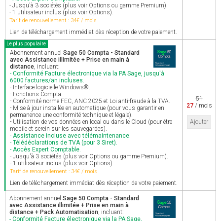
- Jusqu'à 3 sociétés (plus voir Options ou gamme Premium).
- 1 utilisateur inclus (plus voir Options).
Tarif de renouvellement : 34€ / mois
Lien de téléchargement immédiat dès réception de votre paiement.
Le plus populaire
Abonnement annuel
Sage 50 Compta - Standard
avec Assistance illimitée + Prise en main à
distance
, incluant:
- Conformité Facture électronique via la PA Sage, jusqu'à
6000 factures/an incluses.
- Interface logicielle Windows®.
- Fonctions Compta.
51
- Conformité norme FEC, ANC 2025 et Loi anti-fraude à la TVA.
27
/ mois
- Mise à jour installée en automatique (pour vous garantir en
permanence une conformité technique et légale).
- Utilisation de vos données en local ou dans le Cloud (pour être
Ajouter
mobile et serein sur les sauvegardes).
- Assistance incluse avec télémaintenance.
- Télédéclarations de TVA (pour 3 Siret).
- Accès Expert Comptable.
- Jusqu'à 3 sociétés (plus voir Options ou gamme Premium).
- 1 utilisateur inclus (plus voir Options).
Tarif de renouvellement : 34€ / mois
Lien de téléchargement immédiat dès réception de votre paiement.
Abonnement annuel
Sage 50 Compta - Standard
avec Assistance illimitée + Prise en main à
distance + Pack Automatisation
, incluant:
- Conformité Facture électronique via la PA Sage,