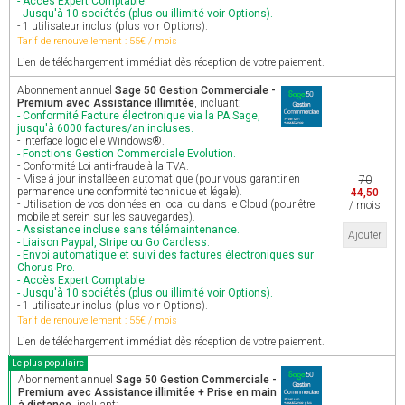
- Accès Expert Comptable.
- Jusqu'à 10 sociétés (plus ou illimité voir Options).
- 1 utilisateur inclus (plus voir Options).
Tarif de renouvellement : 55€ / mois
Lien de téléchargement immédiat dès réception de votre paiement.
Abonnement annuel
Sage 50 Gestion Commerciale -
Premium avec Assistance illimitée
, incluant:
- Conformité Facture électronique via la PA Sage,
jusqu'à 6000 factures/an incluses.
- Interface logicielle Windows®.
- Fonctions Gestion Commerciale Evolution.
- Conformité Loi anti-fraude à la TVA.
- Mise à jour installée en automatique (pour vous garantir en
70
permanence une conformité technique et légale).
44,50
- Utilisation de vos données en local ou dans le Cloud (pour être
/ mois
mobile et serein sur les sauvegardes).
- Assistance incluse sans télémaintenance.
Ajouter
- Liaison Paypal, Stripe ou Go Cardless.
- Envoi automatique et suivi des factures électroniques sur
Chorus Pro.
- Accès Expert Comptable.
- Jusqu'à 10 sociétés (plus ou illimité voir Options).
- 1 utilisateur inclus (plus voir Options).
Tarif de renouvellement : 55€ / mois
Lien de téléchargement immédiat dès réception de votre paiement.
Le plus populaire
Abonnement annuel
Sage 50 Gestion Commerciale -
Premium avec Assistance illimitée + Prise en main