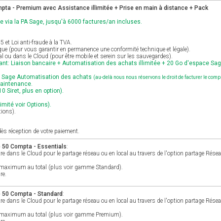
ta - Premium avec Assistance illimitée + Prise en main à distance + Pack
e via la PA Sage, jusqu'à 6000 factures/an incluses.
et Loi anti-fraude à la TVA.
ique (pour vous garantir en permanence une conformité technique et légale).
al ou dans le Cloud (pour être mobile et serein sur les sauvegardes).
nt: Liaison bancaire + Automatisation des achats illimitée + 20 Go d'espace Sa
r Sage Automatisation des achats
(au-delà nous nous réservons le droit de facturer le com
maintenance.
0 Siret, plus en option).
imité voir Options).
tions).
ès réception de votre paiement.
e 50 Compta - Essentials
:
re dans le Cloud pour le partage réseau ou en local au travers de l'option partage Rése
s maximum au total (plus voir gamme Standard).
re.
e 50 Compta - Standard
:
re dans le Cloud pour le partage réseau ou en local au travers de l'option partage Rése
rs maximum au total (plus voir gamme Premium).