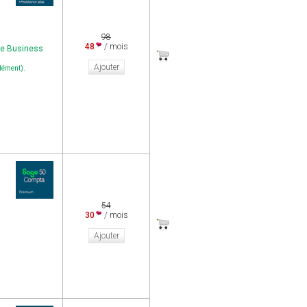
98
48
/ mois
ge Business
Ajouter
.
plément)
54
30
/ mois
Ajouter