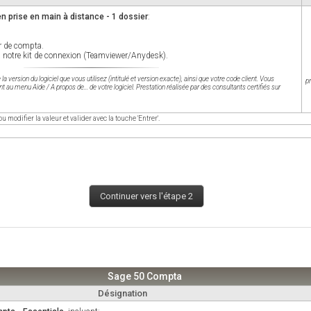
en prise en main à distance - 1 dossier
:
r de compta.
 à notre kit de connexion (Teamviewer/Anydesk).
 version du logiciel que vous utilisez (intitulé et version exacte), ainsi que votre code client. Vous
pr
au menu Aide / A propos de... de votre logiciel. Prestation réalisée par des consultants certifiés sur
ou modifier la valeur et valider avec la touche 'Entrer'.
Continuer vers l'étape 2
Sage 50 Compta
Désignation