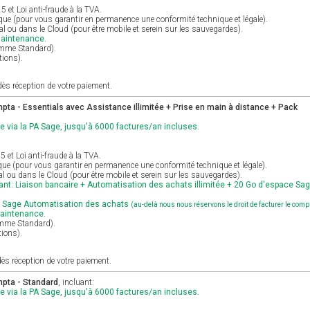
et Loi anti-fraude à la TVA.
ique (pour vous garantir en permanence une conformité technique et légale).
cal ou dans le Cloud (pour être mobile et serein sur les sauvegardes).
maintenance.
gamme Standard).
tions).
ès réception de votre paiement.
ta - Essentials avec Assistance illimitée + Prise en main à distance + Pack
e via la PA Sage, jusqu'à 6000 factures/an incluses.
et Loi anti-fraude à la TVA.
ique (pour vous garantir en permanence une conformité technique et légale).
al ou dans le Cloud (pour être mobile et serein sur les sauvegardes).
nt: Liaison bancaire + Automatisation des achats illimitée + 20 Go d'espace Sa
r Sage Automatisation des achats
(au-delà nous nous réservons le droit de facturer le com
maintenance.
amme Standard).
tions).
ès réception de votre paiement.
pta - Standard
, incluant:
e via la PA Sage, jusqu'à 6000 factures/an incluses.