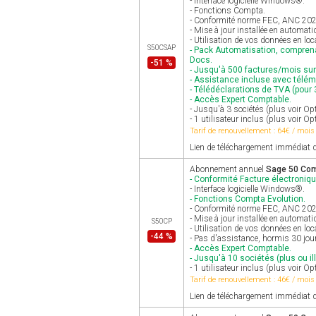
- Interface logicielle Windows®.
- Fonctions Compta.
- Conformité norme FEC, ANC 2025 
- Mise à jour installée en automat
- Utilisation de vos données en loc
S50CSAP
- Pack Automatisation, comprena
Docs.
-51 %
- Jusqu'à 500 factures/mois su
- Assistance incluse avec télé
- Télédéclarations de TVA (pour 3
- Accès Expert Comptable.
- Jusqu'à 3 sociétés (plus voir 
- 1 utilisateur inclus (plus voir Op
Tarif de renouvellement : 64€ / mois
Lien de téléchargement immédiat d
Abonnement annuel
Sage 50 Co
- Conformité Facture électroniqu
- Interface logicielle Windows®.
- Fonctions Compta Evolution.
- Conformité norme FEC, ANC 2025 
- Mise à jour installée en automat
S50CP
- Utilisation de vos données en loc
-44 %
- Pas d'assistance, hormis 30 jour
- Accès Expert Comptable.
- Jusqu'à 10 sociétés (plus ou ill
- 1 utilisateur inclus (plus voir Op
Tarif de renouvellement : 46€ / mois
Lien de téléchargement immédiat d