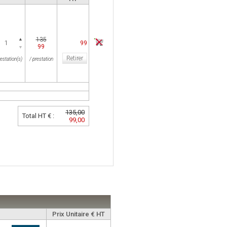
135
▲
99
99
▼
Retirer
estation(s)
/ prestation
135,00
Total HT € :
99,00
Prix Unitaire € HT