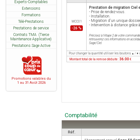
Experts-Comptables
Prestation de migration Ciel 
Extensions
- Prise de rendez-vous.
Formations
- Installation.
- Migration d'un unique dossie
Télé-Prestations
MCC01
- Intervention à distance grâce
Prestations de service
-26 %
Contrats TMA (Tierce
Précisez à l'étape 2 de votre commande la
Maintenance Applicative)
retrouverez ces informations en accédant 
Sage/Ciel.
Prestations Sage Active
Pour changer la quantité utiliser les boutons
▲ / ▼
36.00
Montant total de la remise déduite :
€
Promotions valables du
1 au 31 Août 2026
Comptabilité
Réf.