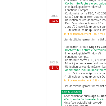
Abonnement annuel
Sage 50 Com
- Conformité Facture électroniqu
- Interface logicielle Windows®.
- Fonctions Compta.
- Conformité norme FEC, ANC 2025 
S50CE
- Mise à jour installée en automat
- Utilisation de vos données en loc
-54 %
- Pas d'assistance, hormis 30 jour
- Jusqu'à 2 sociétés (plus voir g
- 1 utilisateur inclus (plus voir Op
Tarif de renouvellement : 18€ / mois
Lien de téléchargement immédiat d
Abonnement annuel
Sage 50 Comp
- Conformité Facture électroniqu
- Interface logicielle Windows®.
- Fonctions Compta.
- Conformité norme FEC, ANC 2025 
S50CEA
- Mise à jour installée en automat
- Utilisation de vos données en loc
-51 %
- Assistance incluse sans télé
- Jusqu'à 2 sociétés (plus voir g
- 1 utilisateur inclus (plus voir Op
Tarif de renouvellement : 24€ / mois
Lien de téléchargement immédiat d
Le plus populaire
Abonnement annuel
Sage 50 Comp
- Conformité Facture électroniqu
- Interface logicielle Windows®.