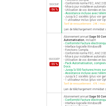
- Fonctions Compta.
- Conformité norme FEC, ANC 2025 
S50CEAT
- Mise à jour installée en automat
-56 %
- Utilisation de vos données en lo
- Assistance incluse avec télé
- Jusqu'à 2 sociétés (plus voir 
- 1 utilisateur inclus (plus voir Op
Tarif de renouvellement : 24€ / mois
Lien de téléchargement immédiat d
Abonnement annuel
Sage 50 Comp
Automatisation
, incluant:
- Conformité Facture électroniqu
- Interface logicielle Windows®.
- Fonctions Compta.
- Conformité norme FEC, ANC 2025 
- Mise à jour installée en automat
S50CEATP
- Utilisation de vos données en loc
- Pack Automatisation, comprena
-55 %
Docs.
- Jusqu'à 500 factures/mois su
- Assistance incluse avec télé
- Jusqu'à 2 sociétés (plus voir g
- 1 utilisateur inclus (plus voir Op
Tarif de renouvellement : 47€ / mois
Lien de téléchargement immédiat d
Abonnement annuel
Sage 50 Com
- Conformité Facture électroniqu
- Interface logicielle Windows®.