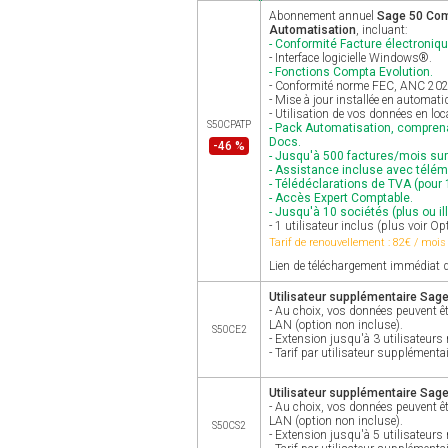
Abonnement annuel
Sage 50 Comp
Automatisation
, incluant:
- Conformité Facture électroniqu
- Interface logicielle Windows®.
- Fonctions Compta Evolution.
- Conformité norme FEC, ANC 2025 
- Mise à jour installée en automat
- Utilisation de vos données en loc
S50CPATP
- Pack Automatisation, comprena
Docs.
-46 %
- Jusqu'à 500 factures/mois su
- Assistance incluse avec télé
- Télédéclarations de TVA (pour 1
- Accès Expert Comptable.
- Jusqu'à 10 sociétés (plus ou ill
- 1 utilisateur inclus (plus voir Op
Tarif de renouvellement : 82€ / mois
Lien de téléchargement immédiat d
Utilisateur supplémentaire Sag
- Au choix, vos données peuvent êt
LAN (option non incluse).
S50CE2
- Extension jusqu'à 3 utilisateur
- Tarif par utilisateur supplémentai
Utilisateur supplémentaire Sag
- Au choix, vos données peuvent êt
LAN (option non incluse).
S50CS2
- Extension jusqu'à 5 utilisateu