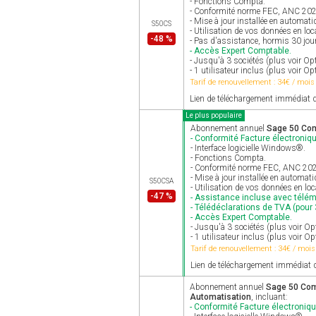
- Fonctions Compta.
- Conformité norme FEC, ANC 2025 
- Mise à jour installée en automat
S50CS
- Utilisation de vos données en loc
-48 %
- Pas d'assistance, hormis 30 jour
- Accès Expert Comptable.
- Jusqu'à 3 sociétés (plus voir 
- 1 utilisateur inclus (plus voir Op
Tarif de renouvellement : 34€ / mois
Lien de téléchargement immédiat d
Le plus populaire
Abonnement annuel
Sage 50 Comp
- Conformité Facture électroniqu
- Interface logicielle Windows®.
- Fonctions Compta.
- Conformité norme FEC, ANC 2025 
- Mise à jour installée en automat
S50CSA
- Utilisation de vos données en lo
-47 %
- Assistance incluse avec télé
- Télédéclarations de TVA (pour 3
- Accès Expert Comptable.
- Jusqu'à 3 sociétés (plus voir 
- 1 utilisateur inclus (plus voir Op
Tarif de renouvellement : 34€ / mois
Lien de téléchargement immédiat d
Abonnement annuel
Sage 50 Comp
Automatisation
, incluant:
- Conformité Facture électroniqu