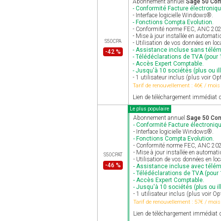
Abonnement annuel
Sage 50 Com
- Conformité Facture électroniqu
- Interface logicielle Windows®.
- Fonctions Compta Evolution.
- Conformité norme FEC, ANC 2025 
- Mise à jour installée en automat
S50CPA
- Utilisation de vos données en loc
- Assistance incluse sans télé
-42 %
- Télédéclarations de TVA (pour 1
- Accès Expert Comptable.
- Jusqu'à 10 sociétés (plus ou ill
- 1 utilisateur inclus (plus voir Op
Tarif de renouvellement : 46€ / mois
Lien de téléchargement immédiat d
Le plus populaire
Abonnement annuel
Sage 50 Com
- Conformité Facture électroniqu
- Interface logicielle Windows®.
- Fonctions Compta Evolution.
- Conformité norme FEC, ANC 2025 
- Mise à jour installée en automat
S50CPAT
- Utilisation de vos données en lo
-46 %
- Assistance incluse avec télé
- Télédéclarations de TVA (pour 1
- Accès Expert Comptable.
- Jusqu'à 10 sociétés (plus ou il
- 1 utilisateur inclus (plus voir Op
Tarif de renouvellement : 57€ / mois
Lien de téléchargement immédiat d