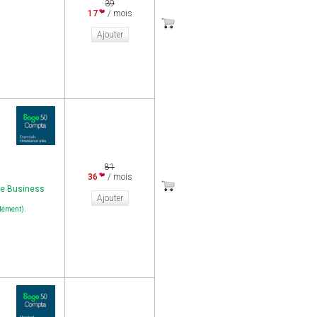
39
17
/ mois
Ajouter
81
36
/ mois
ge Business
Ajouter
.
plément)