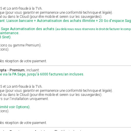
et Loi anti-fraude à la TVA.
ique (pour vous garantir en permanence une conformité technique et légale).
al ou dans le Cloud (pour être mobile et serein sur les sauvegardes).
nt: Liaison bancaire + Automatisation des achats illimitée + 20 Go d'espace Sa
r Sage Automatisation des achats
(au-delà nous nous réservons le droit de facturer le com
maintenance.
 Siret).
Options ou gamme Premium).
tions).
ès réception de votre paiement.
mpta - Premium
, incluant:
e via la PA Sage, jusqu'à 6000 factures/an incluses.
et Loi anti-fraude à la TVA.
ique (pour vous garantir en permanence une conformité technique et légale).
al ou dans le Cloud (pour être mobile et serein sur les sauvegardes).
s sur l'installation uniquement.
imité voir Options).
tions).
ès réception de votre paiement.