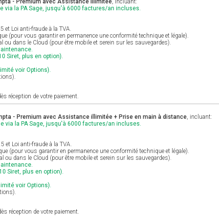
pta - Premium avec Assistance illimitée
, incluant:
e via la PA Sage, jusqu'à 6000 factures/an incluses.
et Loi anti-fraude à la TVA.
ique (pour vous garantir en permanence une conformité technique et légale).
al ou dans le Cloud (pour être mobile et serein sur les sauvegardes).
maintenance.
0 Siret, plus en option).
imité voir Options).
tions).
ès réception de votre paiement.
pta - Premium avec Assistance illimitée + Prise en main à distance
, incluant:
e via la PA Sage, jusqu'à 6000 factures/an incluses.
et Loi anti-fraude à la TVA.
ique (pour vous garantir en permanence une conformité technique et légale).
cal ou dans le Cloud (pour être mobile et serein sur les sauvegardes).
maintenance.
0 Siret, plus en option).
limité voir Options).
tions).
ès réception de votre paiement.