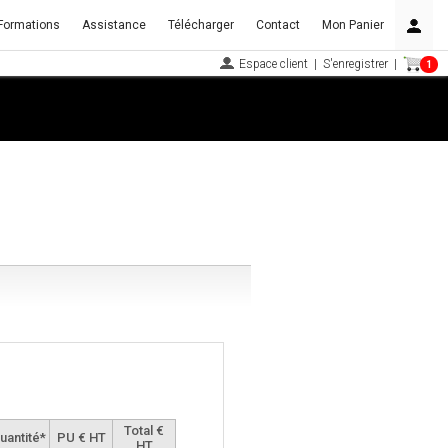
Formations
Assistance
Télécharger
Contact
Mon Panier
Espace client
|
S'enregistrer
|
1
Total €
uantité*
PU € HT
HT