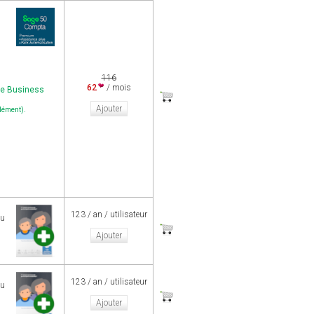
116
62
/ mois
ge Business
Ajouter
.
plément)
123 / an / utilisateur
au
Ajouter
123 / an / utilisateur
au
Ajouter