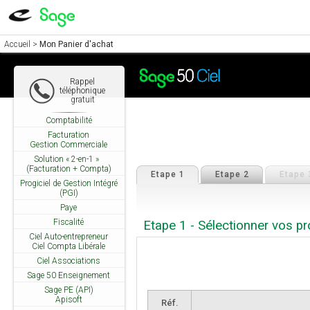
Accueil
>
Mon Panier d'achat
Rappel
téléphonique
gratuit
Comptabilité
Facturation
Gestion Commerciale
Solution « 2-en-1 »
(Facturation + Compta)
Etape 1
Etape 2
Etape 
Progiciel de Gestion Intégré
(PGI)
Paye
Fiscalité
Etape 1 - Sélectionner vos pr
Ciel Auto-entrepreneur
Ciel Compta Libérale
Ciel Associations
Sage 50 Enseignement
Sage PE (API)
Apisoft
Réf.