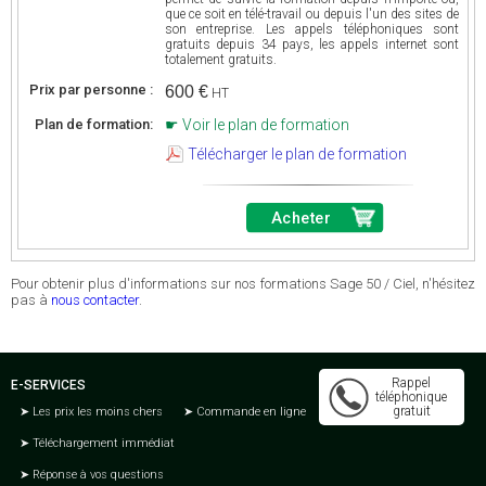
que ce soit en télé-travail ou depuis l'un des sites de
son entreprise. Les appels téléphoniques sont
gratuits depuis 34 pays, les appels internet sont
totalement gratuits.
Prix par personne :
600 €
HT
Plan de formation:
Voir le plan de formation
Télécharger le plan de formation
Acheter
Pour obtenir plus d'informations sur nos formations Sage 50 / Ciel, n'hésitez
pas à
nous contacter
.
Rappel
E-SERVICES
téléphonique
gratuit
Les prix les moins chers
Commande en ligne
Téléchargement immédiat
Réponse à vos questions