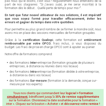
pas nous qui le disons, c'est vous ! Régulièrement nous entendons de la
part de nos stagiaires: "Si j'avais su(e), je me serai inscrit(e) à la
formation dès le début... Quelle perte de temps pour moi !".
En tant que futur nouvel utilisateur de nos solutions, il est impératif
que vous soyez formé pour travailler efficacement, éviter les
erreurs et gagner du temps dans votre quotidien.
Pour permettre au plus grand nombre de se former à moindre coût, nous
avons mis en place des sessions mensuelles de formation groupées.
Grâce à la
certification Qualiopi
, cette formation est
entièrement
remboursable par votre OPCO
, frais inclus, si vous disposez du
budget. Les frais de prise en charge OPCO sont à ajouter au panier.
Notre offre de formations comprend:
des formations
Inter
-entreprise (formation groupée de plusieurs
entreprises, à distance ou réunies dans nos locaux)
des formations
Intra
-entreprise (formation dédiée à votre entreprise,
à distance ou dans vos locaux)
des formations
Sur-mesure
(formation à la demande, conçue sur-
mesure par nos experts)
Tous nos clients qui commandent leur
logiciel + formation
simultanément
, bénéficient jusqu'à
35% de remise supplémentaire
sur la formation. Choisissez la date souhaitée pour la formation «
inter ». Cliquez sur le bouton « Acheter » et
découvrez votre remise !