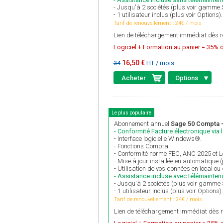
- Jusqu'à 2 sociétés (plus voir gamme
- 1 utilisateur inclus (plus voir Options).
Tarif de renouvellement : 24€ / mois
Lien de téléchargement immédiat dès r
Logiciel + Formation au panier = 35% d
16,50 €
HT / mois
34
Acheter
Options
Le plus populaire
Abonnement annuel
Sage 50 Compta - 
- Conformité Facture électronique via 
- Interface logicielle Windows®.
- Fonctions Compta.
- Conformité norme FEC, ANC 2025 et Lo
- Mise à jour installée en automatique 
- Utilisation de vos données en local ou
- Assistance incluse avec télémainten
- Jusqu'à 2 sociétés (plus voir gamme
- 1 utilisateur inclus (plus voir Options).
Tarif de renouvellement : 24€ / mois
Lien de téléchargement immédiat dès r