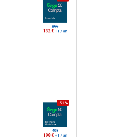
288
132 €
HT / an
-51 %
408
198 €
HT / an