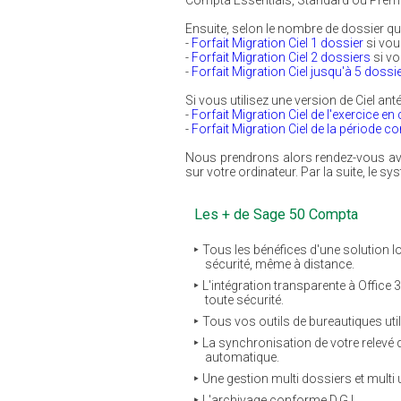
Compta Essentials, Standard ou Prem
Ensuite, selon le nombre de dossier que
-
Forfait Migration Ciel 1 dossier
si vou
-
Forfait Migration Ciel 2 dossiers
si vo
-
Forfait Migration Ciel jusqu'à 5 dossi
Si vous utilisez une version de Ciel an
-
Forfait Migration Ciel de l'exercice en
-
Forfait Migration Ciel de la période c
Nous prendrons alors rendez-vous avec
sur votre ordinateur. Par la suite, le
Les + de Sage 50 Compta
Tous les bénéfices d'une solution lo
sécurité, même à distance.
L'intégration transparente à Office
toute sécurité.
Tous vos outils de bureautiques uti
La synchronisation de votre relevé 
automatique.
Une gestion multi dossiers et multi u
L'archivage conforme D.G.I.