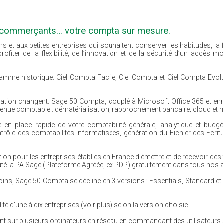
s, commerçants… votre compta sur mesure.
t aux petites entreprises qui souhaitent conserver les habitudes, la fia
fiter de la flexibilité, de l’innovation et de la sécurité d’un accès mo
mme historique: Ciel Compta Facile, Ciel Compta et Ciel Compta Evol
oration changent. Sage 50 Compta, couplé à Microsoft Office 365 et en
tenue comptable : dématérialisation, rapprochement bancaire, cloud et m
en place rapide de votre comptabilité générale, analytique et budgét
rôle des comptabilités informatisées, génération du Fichier des Ecritu
tion pour les entreprises établies en France d'émettre et de recevoir des
uté la PA Sage (Plateforme Agréée, ex PDP) gratuitement dans tous nos
ns, Sage 50 Compta se décline en 3 versions : Essentials, Standard et
ité d'une à dix entreprises (voir plus) selon la version choisie.
ément sur plusieurs ordinateurs en réseau en commandant des utilisateurs