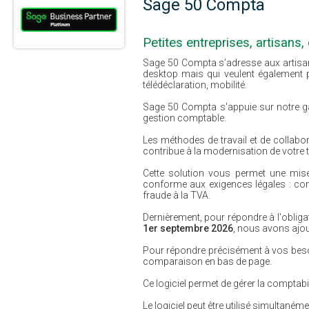
Sage 50 Compta
Petites entreprises, artisan
Sage 50 Compta s’adresse aux artisans e
desktop mais qui veulent également pro
télédéclaration, mobilité.
Sage 50 Compta s'appuie sur notre ga
gestion comptable.
Les méthodes de travail et de collab
contribue à la modernisation de votre 
Cette solution vous permet une mise 
conforme aux exigences légales : cont
fraude à la TVA.
Dernièrement, pour répondre à l'obliga
1er septembre 2026
, nous avons ajo
Pour répondre précisément à vos besoi
comparaison en bas de page.
Ce logiciel permet de gérer la comptabil
Le logiciel peut être utilisé simultan