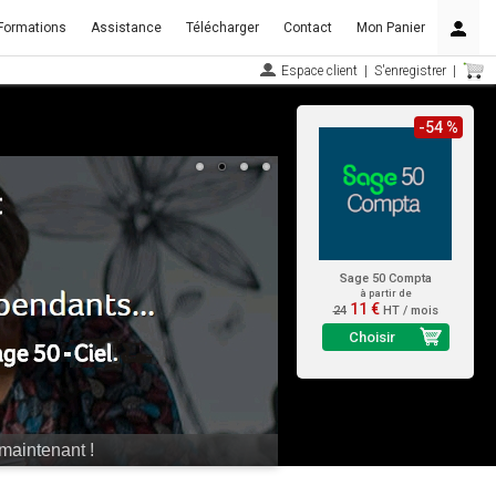
Formations
Assistance
Télécharger
Contact
Mon Panier
Espace client
|
S'enregistrer
|
-54 %
Sage 50 Compta
à partir de
11 €
24
HT / mois
Choisir
maintenant !