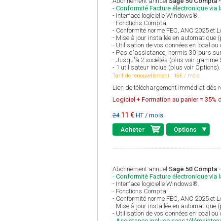
Abonnement annuel
Sage 50 Compta -
- Conformité Facture électronique via 
- Interface logicielle Windows®.
- Fonctions Compta.
- Conformité norme FEC, ANC 2025 et Lo
- Mise à jour installée en automatique 
- Utilisation de vos données en local ou
- Pas d'assistance, hormis 30 jours sur
- Jusqu'à 2 sociétés (plus voir gamme
- 1 utilisateur inclus (plus voir Options).
Tarif de renouvellement : 18€ / mois
Lien de téléchargement immédiat dès r
Logiciel + Formation au panier = 35% d
11 €
HT / mois
24
Acheter
Options
Abonnement annuel
Sage 50 Compta - 
- Conformité Facture électronique via 
- Interface logicielle Windows®.
- Fonctions Compta.
- Conformité norme FEC, ANC 2025 et Lo
- Mise à jour installée en automatique 
- Utilisation de vos données en local ou
- Assistance incluse sans télémainten