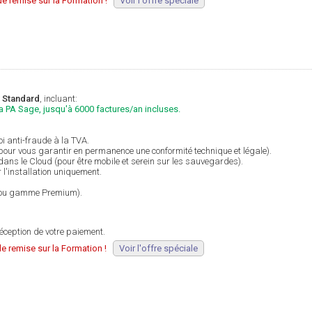
e remise sur la Formation !
Voir l'offre spéciale
 Standard
, incluant:
la PA Sage, jusqu'à 6000 factures/an incluses.
i anti-fraude à la TVA.
(pour vous garantir en permanence une conformité technique et légale).
 dans le Cloud (pour être mobile et serein sur les sauvegardes).
 l'installation uniquement.
ns ou gamme Premium).
éception de votre paiement.
e remise sur la Formation !
Voir l'offre spéciale