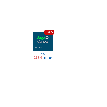
-48 %
492
252 €
HT / an