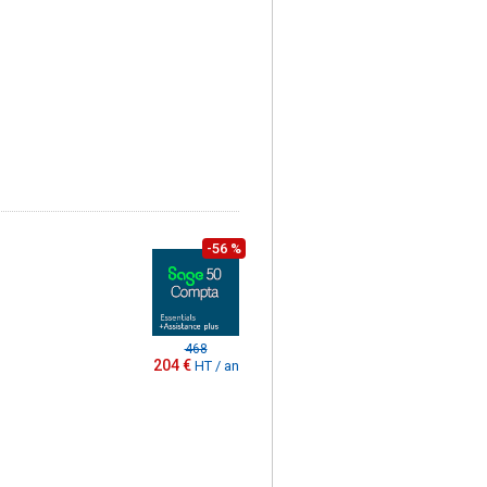
-56 %
468
204 €
HT / an