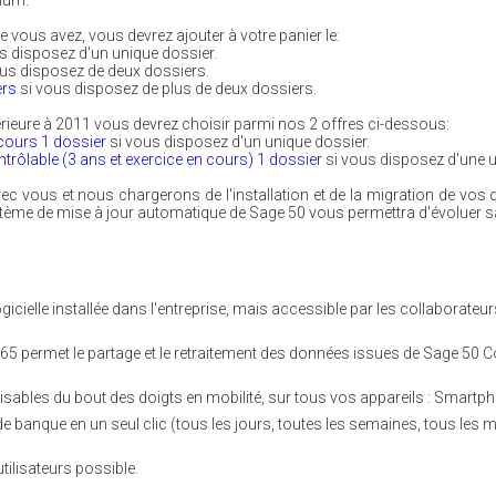
ium.
 vous avez, vous devrez ajouter à votre panier le:
s disposez d'un unique dossier.
us disposez de deux dossiers.
ers
si vous disposez de plus de deux dossiers.
térieure à 2011 vous devrez choisir parmi nos 2 offres ci-dessous:
 cours 1 dossier
si vous disposez d'un unique dossier.
ontrôlable (3 ans et exercice en cours) 1 dossier
si vous disposez d'une u
 vous et nous chargerons de l'installation et de la migration de vos 
 système de mise à jour automatique de Sage 50 vous permettra d'évoluer 
gicielle installée dans l'entreprise, mais accessible par les collaborateur
 365 permet le partage et le retraitement des données issues de Sage 50
lisables du bout des doigts en mobilité, sur tous vos appareils : Smartph
de banque en un seul clic (tous les jours, toutes les semaines, tous les
tilisateurs possible.