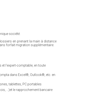
nique société.
dossiers en prenant la main à distance
sans forfait migration supplémentaire.
s et l'expert-comptable, en toute
 Compta dans Excel®, Outlook®, etc. en
ones, tablettes, PC portables
 mois, …)et le rapprochement bancaire