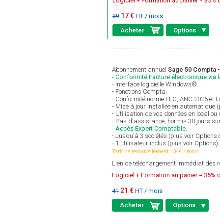
Logiciel + Formation au panier = 35% d
17 €
HT / mois
39
Acheter
Options
Abonnement annuel
Sage 50 Compta -
- Conformité Facture électronique via 
- Interface logicielle Windows®.
- Fonctions Compta.
- Conformité norme FEC, ANC 2025 et Lo
- Mise à jour installée en automatique 
- Utilisation de vos données en local ou
- Pas d'assistance, hormis 30 jours sur
- Accès Expert Comptable.
- Jusqu'à 3 sociétés (plus voir Optio
- 1 utilisateur inclus (plus voir Options).
Tarif de renouvellement : 34€ / mois
Lien de téléchargement immédiat dès r
Logiciel + Formation au panier = 35% d
21 €
HT / mois
41
Acheter
Options