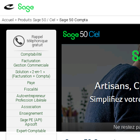
Accueil
>
Produits Sage 50 / Ciel
>
Sage 50 Compta
Rappel
téléphonique
gratuit
Comptabilité
Facturation
Gestion Commerciale
Solution « 2-en-1 »
(Facturation + Compta)
Paye
Fiscalité
Auto-entrepreneur
Profession Libérale
Association
Enseignement
Sage PE (API)
Apisoft
Ne restez pa
Expert-Comptable