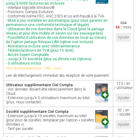
jusqu'à 6000 factures/an incluses.
- Interface logicielle Windows®.
- Fonctions Compta Evolution.
- Conformité norme FEC, ANC 2025 et Loi anti-fraude à la TVA.
- Mise à jour installée en automatique (pour vous garantir en
124
permanence une conformité technique et légale).
66
/ mois
- Utilisation de vos données dans le Cloud (pour le partage
réseau et pour être mobile et serein sur les sauvegardes).
Ajouter
- Possibilité d'utilisation de vos données en local au travers
de l'option partage Réseau LAN (option non incluse).
- Assistance incluse avec télémaintenance.
- Télédéclarations de TVA (pour 10 Siret).
- Accès Expert Comptable.
- Jusqu'à 10 sociétés (plus ou illimité voir Options).
- 3 utilisateurs inclus.
Tarif de renouvellement : 109€ / mois
Lien de téléchargement immédiat dès réception de votre paiement.
123 / an
Utilisateur supplémentaire Ciel Compta
:
/ utilisateur
- Vos données doivent être nécessairement dans le
Cloud.
- Extension jusqu'à 3 utilisateurs maximum au total
Ajouter
(plus, nous contacter).
62 / an
Société supplémentaire Ciel Compta
:
/ société
- Extension jusqu'à 19 sociétés maximum au total
(pour plus de sociétés, remplacer par l'option « sociétés
illimitées »).
Ajouter
- Tarif par société.