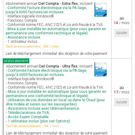
Abonnement annuel
Ciel Compta - Extra flex
, incluant:
- Conformité Facture électronique via la PA Sage,
jusqu'à 6000 factures/an incluses.
- Interface logicielle Windows®.
39
- Fonctions Compta.
14
/ mois
- Conformité norme FEC, ANC 2025 et Loi anti-fraude à la TVA.
- Mise à jour installée en automatique (pour vous garantir en
Ajouter
permanence une conformité technique et légale).
- Assistance incluse.
- 1 utilisateur inclus.
Tarif de renouvellement : 39€ / mois
Lien de téléchargement immédiat dès réception de votre paiement.
Le plus populaire
Abonnement annuel
Ciel Compta - Ultra flex
, incluant:
- Conformité Facture électronique via la PA Sage,
jusqu'à 6000 factures/an incluses.
- Interface logicielle Windows®.
- Fonctions Compta.
- Conformité norme FEC, ANC 2025 et Loi anti-fraude à la TVA.
39
- Mise à jour installée en automatique (pour vous garantir en
17
/ mois
permanence une conformité technique et légale).
- Utilisation de vos données en local ou dans le Cloud (pour
Ajouter
être mobile et serein sur les sauvegardes).
- Assistance incluse avec télémaintenance.
- Télédéclarations de TVA.
- Accès Expert Comptable.
- 1 utilisateur inclus (plus voir Options).
Tarif de renouvellement : 39€ / mois
Lien de téléchargement immédiat dès réception de votre paiement.