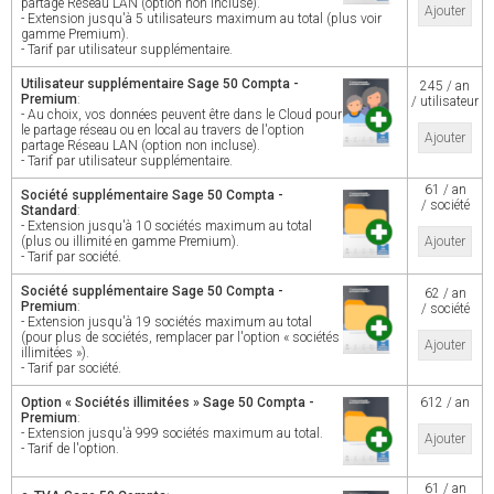
partage Réseau LAN (option non incluse).
Ajouter
- Extension jusqu'à 5 utilisateurs maximum au total (plus voir
gamme Premium).
- Tarif par utilisateur supplémentaire.
Utilisateur supplémentaire Sage 50 Compta -
245 / an
Premium
:
/ utilisateur
- Au choix, vos données peuvent être dans le Cloud pour
le partage réseau ou en local au travers de l'option
Ajouter
partage Réseau LAN (option non incluse).
- Tarif par utilisateur supplémentaire.
61 / an
Société supplémentaire Sage 50 Compta -
/ société
Standard
:
- Extension jusqu'à 10 sociétés maximum au total
(plus ou illimité en gamme Premium).
Ajouter
- Tarif par société.
Société supplémentaire Sage 50 Compta -
62 / an
Premium
:
/ société
- Extension jusqu'à 19 sociétés maximum au total
(pour plus de sociétés, remplacer par l'option « sociétés
Ajouter
illimitées »).
- Tarif par société.
Option « Sociétés illimitées » Sage 50 Compta -
612 / an
Premium
:
- Extension jusqu'à 999 sociétés maximum au total.
Ajouter
- Tarif de l'option.
61 / an