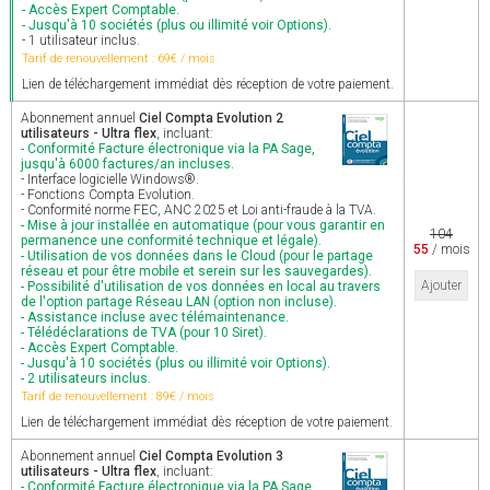
- Accès Expert Comptable.
- Jusqu'à 10 sociétés (plus ou illimité voir Options).
- 1 utilisateur inclus.
Tarif de renouvellement : 69€ / mois
Lien de téléchargement immédiat dès réception de votre paiement.
Abonnement annuel
Ciel Compta Evolution 2
utilisateurs - Ultra flex
, incluant:
- Conformité Facture électronique via la PA Sage,
jusqu'à 6000 factures/an incluses.
- Interface logicielle Windows®.
- Fonctions Compta Evolution.
- Conformité norme FEC, ANC 2025 et Loi anti-fraude à la TVA.
- Mise à jour installée en automatique (pour vous garantir en
104
permanence une conformité technique et légale).
55
/ mois
- Utilisation de vos données dans le Cloud (pour le partage
réseau et pour être mobile et serein sur les sauvegardes).
Ajouter
- Possibilité d'utilisation de vos données en local au travers
de l'option partage Réseau LAN (option non incluse).
- Assistance incluse avec télémaintenance.
- Télédéclarations de TVA (pour 10 Siret).
- Accès Expert Comptable.
- Jusqu'à 10 sociétés (plus ou illimité voir Options).
- 2 utilisateurs inclus.
Tarif de renouvellement : 89€ / mois
Lien de téléchargement immédiat dès réception de votre paiement.
Abonnement annuel
Ciel Compta Evolution 3
utilisateurs - Ultra flex
, incluant:
- Conformité Facture électronique via la PA Sage,