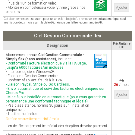
- Plus de 10h de formation vidéo.
- Montez en compétence à votre rythme grâce à nos
Ajouter
parcours.
Cet abonnement est souscrit pour un an et fait l'objet d'un renouvellement automatique sauf
résiliation deux mois avant la date d'échéance par lettre recommandée AR.
Ciel Gestion Commerciale flex
Prix Unitaire
Désignation
€ HT
Abonnement annuel
Ciel Gestion Commerciale -
Simply flex (sans assistance)
, incluant:
- Conformité Facture électronique via la PA Sage,
jusqu'à 6000 factures/an incluses.
- Interface logicielle Windows®.
- Fonctions Gestion Commerciale.
- Conformité Loi anti-fraude à la TVA.
46
- Liaison Paypal, Stripe ou Go Cardless.
26
/ mois
- Envoi automatique et suivi des factures électroniques sur
Chorus Pro.
Ajouter
- Mise à jour installée en automatique (pour vous garantir en
permanence une conformité technique et légale).
- Pas d'assistance, hormis 30 jours sur l'installation
uniquement.
- 1 utilisateur inclus.
Tarif de renouvellement : 46€ / mois
Lien de téléchargement immédiat dès réception de votre paiement.