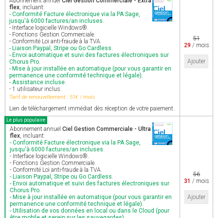
Abonnement annuel
Ciel Gestion Commerciale - Extra
flex
, incluant:
- Conformité Facture électronique via la PA Sage,
jusqu'à 6000 factures/an incluses.
- Interface logicielle Windows®.
- Fonctions Gestion Commerciale.
51
- Conformité Loi anti-fraude à la TVA.
29
/ mois
- Liaison Paypal, Stripe ou Go Cardless.
- Envoi automatique et suivi des factures électroniques sur
Ajouter
Chorus Pro.
- Mise à jour installée en automatique (pour vous garantir en
permanence une conformité technique et légale).
- Assistance incluse.
- 1 utilisateur inclus.
Tarif de renouvellement : 51€ / mois
Lien de téléchargement immédiat dès réception de votre paiement.
Le plus populaire
Abonnement annuel
Ciel Gestion Commerciale - Ultra
flex
, incluant:
- Conformité Facture électronique via la PA Sage,
jusqu'à 6000 factures/an incluses.
- Interface logicielle Windows®.
- Fonctions Gestion Commerciale.
- Conformité Loi anti-fraude à la TVA.
56
- Liaison Paypal, Stripe ou Go Cardless.
31
/ mois
- Envoi automatique et suivi des factures électroniques sur
Chorus Pro.
- Mise à jour installée en automatique (pour vous garantir en
Ajouter
permanence une conformité technique et légale).
- Utilisation de vos données en local ou dans le Cloud (pour
être mobile et serein sur les sauvegardes).