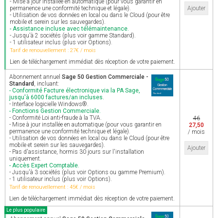
- Mise à jour installée en automatique (pour vous garantir en
permanence une conformité technique et légale).
Ajouter
- Utilisation de vos données en local ou dans le Cloud (pour être
mobile et serein sur les sauvegardes).
- Assistance incluse avec télémaintenance.
- Jusqu'à 2 sociétés (plus voir gamme Standard).
- 1 utilisateur inclus (plus voir Options).
Tarif de renouvellement : 27€ / mois
Lien de téléchargement immédiat dès réception de votre paiement.
Abonnement annuel
Sage 50 Gestion Commerciale -
Standard
, incluant:
- Conformité Facture électronique via la PA Sage,
jusqu'à 6000 factures/an incluses.
- Interface logicielle Windows®.
- Fonctions Gestion Commerciale.
- Conformité Loi anti-fraude à la TVA.
46
- Mise à jour installée en automatique (pour vous garantir en
27,50
permanence une conformité technique et légale).
/ mois
- Utilisation de vos données en local ou dans le Cloud (pour être
mobile et serein sur les sauvegardes).
Ajouter
- Pas d'assistance, hormis 30 jours sur l'installation
uniquement.
- Accès Expert Comptable.
- Jusqu'à 3 sociétés (plus voir Options ou gamme Premium).
- 1 utilisateur inclus (plus voir Options).
Tarif de renouvellement : 45€ / mois
Lien de téléchargement immédiat dès réception de votre paiement.
Le plus populaire