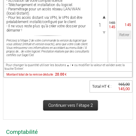
- Activation de votre compte/licence.
- Téléchargement et installation du logiciel.
- Paramétrage pour un accès réseau LAN/WAN
(local/distant).
▲
- Pour les accès distant via VPN, le VPN doit être
préalablement installé/configuré par le client.
165
145
- Il ne vous reste plus qu'à créer votre dossier pour
145
démarrer !
▼
Retirer
Précisez à l'étape 2 de votre commande la version du logiciel que
vous utilisez (intitulé et version exacte), ainsi que votre code client.
Vous retrouverez ces informations en accédant au menu Aide / A
propos de... de votre logiciel. Prestation réalisée par des consultants
certifiés sur Sage/Ciel.
Pour changer la quantité utiliser les boutons
ou modifier la valeur et valider avec la
▲ / ▼
touche 'Entrer'.
20.00
Montant total de la remise déduite :
€
165,00
Total HT € :
145,00
Continuer vers l'étape 2
Comptabilité