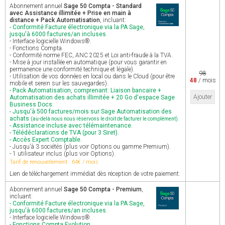
Abonnement annuel
Sage 50 Compta - Standard
avec Assistance illimitée + Prise en main à
distance + Pack Automatisation
, incluant:
- Conformité Facture électronique via la PA Sage,
jusqu'à 6000 factures/an incluses.
- Interface logicielle Windows®.
- Fonctions Compta.
- Conformité norme FEC, ANC 2025 et Loi anti-fraude à la TVA.
- Mise à jour installée en automatique (pour vous garantir en
permanence une conformité technique et légale).
98
- Utilisation de vos données en local ou dans le Cloud (pour être
48
/ mois
mobile et serein sur les sauvegardes).
- Pack Automatisation, comprenant: Liaison bancaire +
Ajouter
Automatisation des achats illimitée + 20 Go d'espace Sage
Business Docs.
- Jusqu'à 500 factures/mois sur Sage Automatisation des
achats
.
(au-delà nous nous réservons le droit de facturer le complément)
- Assistance incluse avec télémaintenance.
- Télédéclarations de TVA (pour 3 Siret).
- Accès Expert Comptable.
- Jusqu'à 3 sociétés (plus voir Options ou gamme Premium).
- 1 utilisateur inclus (plus voir Options).
Tarif de renouvellement : 64€ / mois
Lien de téléchargement immédiat dès réception de votre paiement.
Abonnement annuel
Sage 50 Compta - Premium
,
incluant:
- Conformité Facture électronique via la PA Sage,
jusqu'à 6000 factures/an incluses.
- Interface logicielle Windows®.
- Fonctions Compta Evolution.