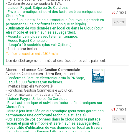
- Conformité Loi anti-fraude à la TVA.
- Liaison Paypal, Stripe ou Go Cardless.
91
- Envoi automatique et suivi des factures électroniques sur
50
/ mois
Chorus Pro.
- Mise à jour installée en automatique (pour vous garantir en
Ajouter
permanence une conformité technique et légale).
- Utilisation de vos données en local ou dans le Cloud (pour
être mobile et serein sur les sauvegardes).
- Assistance incluse avec télémaintenance.
- Accès Expert Comptable.
- Jusqu'à 10 sociétés (plus voir Options).
- 1 utilisateur inclus.
Tarif de renouvellement : 73€ / mois
Lien de téléchargement immédiat dès réception de votre paiement.
Abonnement annuel
Ciel Gestion Commerciale
Evolution 2 utilisateurs - Ultra flex
, incluant:
- Conformité Facture électronique via la PA Sage,
jusqu'à 6000 factures/an incluses.
- Interface logicielle Windows®.
- Fonctions Gestion Commerciale Evolution.
- Conformité Loi anti-fraude à la TVA.
- Liaison Paypal, Stripe ou Go Cardless.
- Envoi automatique et suivi des factures électroniques sur
111
Chorus Pro.
61
/ mois
- Mise à jour installée en automatique (pour vous garantir en
permanence une conformité technique et légale).
Ajouter
- Utilisation de vos données dans le Cloud (pour le partage
réseau et pour être mobile et serein sur les sauvegardes).
- Possibilité d'utilisation de vos données en local au travers
de l'option partage Réseau LAN (option non incluse).