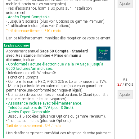
Ajouter
mobile et serein sur les sauvegardes).
- Pas d'assistance, hormis 30 jours sur l'installation
uniquement.
- Accès Expert Comptable.
- Jusqu'à 3 sociétés (plus voir Options ou gamme Premium).
- 1 utilisateur inclus (plus voir Options).
Tarif de renouvellement : 34€ / mois
Lien de téléchargement immédiat dès réception de votre paiement.
Le plus populaire
Abonnement annuel
Sage 50 Compta - Standard
avec Assistance illimitée + Prise en main à
distance
, incluant:
- Conformité Facture électronique via la PA Sage, jusqu'à
6000 factures/an incluses.
- Interface logicielle Windows®.
- Fonctions Compta.
51
- Conformité norme FEC, ANC 2025 et Loi anti-fraude à la TVA.
27
/ mois
- Mise à jour installée en automatique (pour vous garantir en
permanence une conformité technique et légale).
- Utilisation de vos données en local ou dans le Cloud (pour être
Ajouter
mobile et serein sur les sauvegardes).
- Assistance incluse avec télémaintenance.
- Télédéclarations de TVA (pour 3 Siret).
- Accès Expert Comptable.
- Jusqu'à 3 sociétés (plus voir Options ou gamme Premium).
- 1 utilisateur inclus (plus voir Options).
Tarif de renouvellement : 34€ / mois
Lien de téléchargement immédiat dès réception de votre paiement.