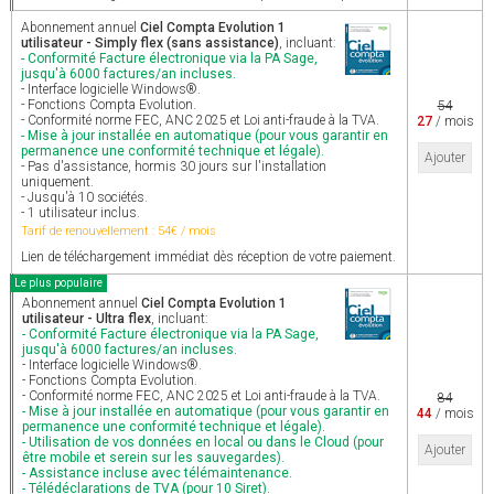
Abonnement annuel
Ciel Compta Evolution 1
utilisateur - Simply flex (sans assistance)
, incluant:
- Conformité Facture électronique via la PA Sage,
jusqu'à 6000 factures/an incluses.
- Interface logicielle Windows®.
- Fonctions Compta Evolution.
54
- Conformité norme FEC, ANC 2025 et Loi anti-fraude à la TVA.
27
/ mois
- Mise à jour installée en automatique (pour vous garantir en
permanence une conformité technique et légale).
Ajouter
- Pas d'assistance, hormis 30 jours sur l'installation
uniquement.
- Jusqu'à 10 sociétés.
- 1 utilisateur inclus.
Tarif de renouvellement : 54€ / mois
Lien de téléchargement immédiat dès réception de votre paiement.
Le plus populaire
Abonnement annuel
Ciel Compta Evolution 1
utilisateur - Ultra flex
, incluant:
- Conformité Facture électronique via la PA Sage,
jusqu'à 6000 factures/an incluses.
- Interface logicielle Windows®.
- Fonctions Compta Evolution.
- Conformité norme FEC, ANC 2025 et Loi anti-fraude à la TVA.
84
- Mise à jour installée en automatique (pour vous garantir en
44
/ mois
permanence une conformité technique et légale).
- Utilisation de vos données en local ou dans le Cloud (pour
Ajouter
être mobile et serein sur les sauvegardes).
- Assistance incluse avec télémaintenance.
- Télédéclarations de TVA (pour 10 Siret).