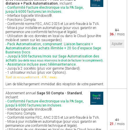
distance + Pack Automatisation
, incluant:
- Conformité Facture électronique via la PA Sage,
jusqu'à 6000 factures/an incluses.
- Interface logicielle Windows®.
- Fonctions Compta.
- Conformité norme FEC, ANC 2025 et Loi anti-fraude à la TVA.
- Mise à jour installée en automatique (pour vous garantir en
81
permanence une conformité technique et légale).
36
/ mois
- Utilisation de vos données en local ou dans le Cloud (pour être
mobile et serein sur les sauvegardes).
Ajouter
- Pack Automatisation, comprenant: Liaison bancaire +
Automatisation des achats illimitée + 20 Go d'espace Sage
Business Docs.
- Jusqu'à 500 factures/mois sur Sage Automatisation des
achats
.
(au-delà nous nous réservons le droit de facturer le complément)
- Assistance incluse avec télémaintenance.
- Jusqu'à 2 sociétés (plus voir gamme Standard).
- 1 utilisateur inclus (plus voir Options).
Tarif de renouvellement : 47€ / mois
Lien de téléchargement immédiat dès réception de votre paiement.
Abonnement annuel
Sage 50 Compta - Standard
,
incluant:
- Conformité Facture électronique via la PA Sage,
jusqu'à 6000 factures/an incluses.
- Interface logicielle Windows®.
- Fonctions Compta.
- Conformité norme FEC, ANC 2025 et Loi anti-fraude à la TVA.
41
- Mise à jour installée en automatique (pour vous garantir en
21
/ mois
permanence une conformité technique et légale).
- Utilisation de vos données en local ou dans le Cloud (pour être