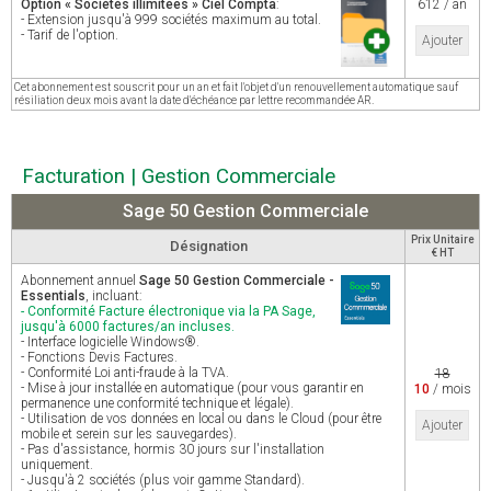
Option « Sociétés illimitées » Ciel Compta
:
612 / an
- Extension jusqu'à 999 sociétés maximum au total.
- Tarif de l'option.
Ajouter
Cet abonnement est souscrit pour un an et fait l'objet d'un renouvellement automatique sauf
résiliation deux mois avant la date d'échéance par lettre recommandée AR.
Facturation | Gestion Commerciale
Sage 50 Gestion Commerciale
Prix Unitaire
Désignation
€ HT
Abonnement annuel
Sage 50 Gestion Commerciale -
Essentials
, incluant:
- Conformité Facture électronique via la PA Sage,
jusqu'à 6000 factures/an incluses.
- Interface logicielle Windows®.
- Fonctions Devis Factures.
- Conformité Loi anti-fraude à la TVA.
18
- Mise à jour installée en automatique (pour vous garantir en
10
/ mois
permanence une conformité technique et légale).
- Utilisation de vos données en local ou dans le Cloud (pour être
Ajouter
mobile et serein sur les sauvegardes).
- Pas d'assistance, hormis 30 jours sur l'installation
uniquement.
- Jusqu'à 2 sociétés (plus voir gamme Standard).