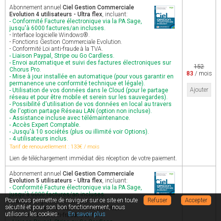
Abonnement annuel
Ciel Gestion Commerciale
Evolution 4 utilisateurs - Ultra flex
, incluant:
- Conformité Facture électronique via la PA Sage,
jusqu'à 6000 factures/an incluses.
- Interface logicielle Windows®.
- Fonctions Gestion Commerciale Evolution.
- Conformité Loi anti-fraude à la TVA.
- Liaison Paypal, Stripe ou Go Cardless.
- Envoi automatique et suivi des factures électroniques sur
152
Chorus Pro.
83
/ mois
- Mise à jour installée en automatique (pour vous garantir en
permanence une conformité technique et légale).
Ajouter
- Utilisation de vos données dans le Cloud (pour le partage
réseau et pour être mobile et serein sur les sauvegardes).
- Possibilité d'utilisation de vos données en local au travers
de l'option partage Réseau LAN (option non incluse).
- Assistance incluse avec télémaintenance.
- Accès Expert Comptable.
- Jusqu'à 10 sociétés (plus ou illimité voir Options).
- 4 utilisateurs inclus.
Tarif de renouvellement : 133€ / mois
Lien de téléchargement immédiat dès réception de votre paiement.
Abonnement annuel
Ciel Gestion Commerciale
Evolution 5 utilisateurs - Ultra flex
, incluant:
- Conformité Facture électronique via la PA Sage,
jusqu'à 6000 factures/an incluses.
Pour vous permettre de naviguer sur ce site en toute
Refuser
Accepter
- Interface logicielle Windows®.
sécutité et pour son bon fonctionnement, nous
- Fonctions Gestion Commerciale Evolution.
utilisons les cookies.
En savoir plus
- Conformité Loi anti-fraude à la TVA.