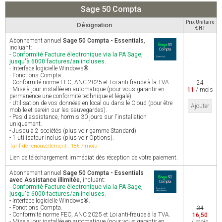
Sage 50 Compta
Prix Unitaire
Désignation
€ HT
Abonnement annuel
Sage 50 Compta - Essentials
,
incluant:
- Conformité Facture électronique via la PA Sage,
jusqu'à 6000 factures/an incluses.
- Interface logicielle Windows®.
- Fonctions Compta.
- Conformité norme FEC, ANC 2025 et Loi anti-fraude à la TVA.
24
- Mise à jour installée en automatique (pour vous garantir en
11
/ mois
permanence une conformité technique et légale).
- Utilisation de vos données en local ou dans le Cloud (pour être
Ajouter
mobile et serein sur les sauvegardes).
- Pas d'assistance, hormis 30 jours sur l'installation
uniquement.
- Jusqu'à 2 sociétés (plus voir gamme Standard).
- 1 utilisateur inclus (plus voir Options).
Tarif de renouvellement : 18€ / mois
Lien de téléchargement immédiat dès réception de votre paiement.
Abonnement annuel
Sage 50 Compta - Essentials
avec Assistance illimitée
, incluant:
- Conformité Facture électronique via la PA Sage,
jusqu'à 6000 factures/an incluses.
- Interface logicielle Windows®.
- Fonctions Compta.
34
- Conformité norme FEC, ANC 2025 et Loi anti-fraude à la TVA.
16,50
- Mise à jour installée en automatique (pour vous garantir en