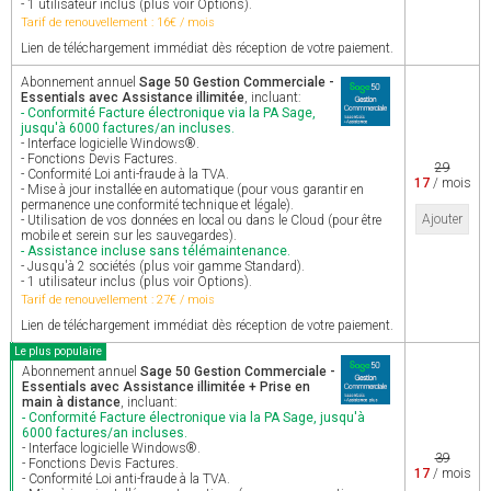
- 1 utilisateur inclus (plus voir Options).
Tarif de renouvellement : 16€ / mois
Lien de téléchargement immédiat dès réception de votre paiement.
Abonnement annuel
Sage 50 Gestion Commerciale -
Essentials avec Assistance illimitée
, incluant:
- Conformité Facture électronique via la PA Sage,
jusqu'à 6000 factures/an incluses.
- Interface logicielle Windows®.
- Fonctions Devis Factures.
29
- Conformité Loi anti-fraude à la TVA.
17
/ mois
- Mise à jour installée en automatique (pour vous garantir en
permanence une conformité technique et légale).
Ajouter
- Utilisation de vos données en local ou dans le Cloud (pour être
mobile et serein sur les sauvegardes).
- Assistance incluse sans télémaintenance.
- Jusqu'à 2 sociétés (plus voir gamme Standard).
- 1 utilisateur inclus (plus voir Options).
Tarif de renouvellement : 27€ / mois
Lien de téléchargement immédiat dès réception de votre paiement.
Le plus populaire
Abonnement annuel
Sage 50 Gestion Commerciale -
Essentials avec Assistance illimitée + Prise en
main à distance
, incluant:
- Conformité Facture électronique via la PA Sage, jusqu'à
6000 factures/an incluses.
- Interface logicielle Windows®.
39
- Fonctions Devis Factures.
17
/ mois
- Conformité Loi anti-fraude à la TVA.