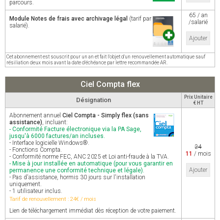
parcours.
65 / an
Module Notes de frais avec archivage légal
(tarif par
/salarié
salarié).
Ajouter
Cet abonnement est souscrit pour un an et fait l'objet d'un renouvellement automatique sauf
résiliation deux mois avant la date d'échéance par lettre recommandée AR.
Ciel Compta flex
Prix Unitaire
Désignation
€ HT
Abonnement annuel
Ciel Compta - Simply flex (sans
assistance)
, incluant:
- Conformité Facture électronique via la PA Sage,
jusqu'à 6000 factures/an incluses.
- Interface logicielle Windows®.
24
- Fonctions Compta.
11
/ mois
- Conformité norme FEC, ANC 2025 et Loi anti-fraude à la TVA.
- Mise à jour installée en automatique (pour vous garantir en
Ajouter
permanence une conformité technique et légale).
- Pas d'assistance, hormis 30 jours sur l'installation
uniquement.
- 1 utilisateur inclus.
Tarif de renouvellement : 24€ / mois
Lien de téléchargement immédiat dès réception de votre paiement.