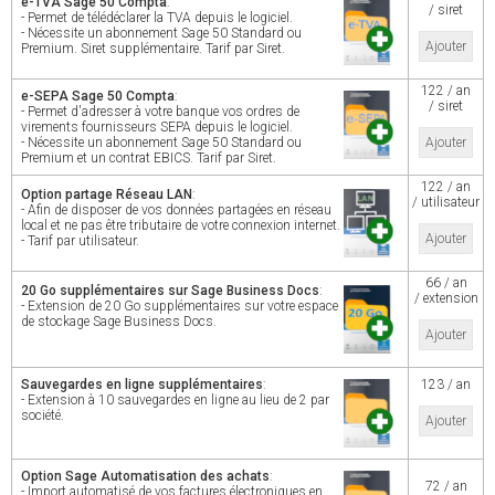
e-TVA Sage 50 Compta
:
/ siret
- Permet de télédéclarer la TVA depuis le logiciel.
- Nécessite un abonnement Sage 50 Standard ou
Ajouter
Premium. Siret supplémentaire. Tarif par Siret.
122 / an
e-SEPA Sage 50 Compta
:
/ siret
- Permet d'adresser à votre banque vos ordres de
virements fournisseurs SEPA depuis le logiciel.
- Nécessite un abonnement Sage 50 Standard ou
Ajouter
Premium et un contrat EBICS. Tarif par Siret.
122 / an
Option partage Réseau LAN
:
/ utilisateur
- Afin de disposer de vos données partagées en réseau
local et ne pas être tributaire de votre connexion internet.
Ajouter
- Tarif par utilisateur.
66 / an
20 Go supplémentaires sur Sage Business Docs
:
/ extension
- Extension de 20 Go supplémentaires sur votre espace
de stockage Sage Business Docs.
Ajouter
Sauvegardes en ligne supplémentaires
:
123 / an
- Extension à 10 sauvegardes en ligne au lieu de 2 par
société.
Ajouter
Option Sage Automatisation des achats
:
72 / an
- Import automatisé de vos factures électroniques en