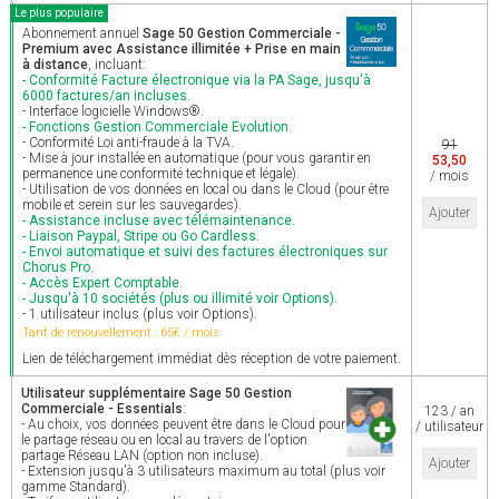
Le plus populaire
Abonnement annuel
Sage 50 Gestion Commerciale -
Premium avec Assistance illimitée + Prise en main
à distance
, incluant:
- Conformité Facture électronique via la PA Sage, jusqu'à
6000 factures/an incluses.
- Interface logicielle Windows®.
- Fonctions Gestion Commerciale Evolution.
- Conformité Loi anti-fraude à la TVA.
91
- Mise à jour installée en automatique (pour vous garantir en
53,50
permanence une conformité technique et légale).
/ mois
- Utilisation de vos données en local ou dans le Cloud (pour être
mobile et serein sur les sauvegardes).
Ajouter
- Assistance incluse avec télémaintenance.
- Liaison Paypal, Stripe ou Go Cardless.
- Envoi automatique et suivi des factures électroniques sur
Chorus Pro.
- Accès Expert Comptable.
- Jusqu'à 10 sociétés (plus ou illimité voir Options).
- 1 utilisateur inclus (plus voir Options).
Tarif de renouvellement : 65€ / mois
Lien de téléchargement immédiat dès réception de votre paiement.
Utilisateur supplémentaire Sage 50 Gestion
Commerciale - Essentials
:
123 / an
- Au choix, vos données peuvent être dans le Cloud pour
/ utilisateur
le partage réseau ou en local au travers de l'option
partage Réseau LAN (option non incluse).
Ajouter
- Extension jusqu'à 3 utilisateurs maximum au total (plus voir
gamme Standard).