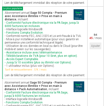
Lien de téléchargement immédiat dès réception de votre paiement.
Le plus populaire
Abonnement annuel
Sage 50 Compta - Premium
avec Assistance illimitée + Prise en main à
distance
, incluant:
- Conformité Facture électronique via la PA Sage, jusqu'à
6000 factures/an incluses.
- Interface logicielle Windows®.
- Fonctions Compta Evolution.
84
- Conformité norme FEC, ANC 2025 et Loi anti-fraude à la TVA.
45
/ mois
- Mise à jour installée en automatique (pour vous garantir en
permanence une conformité technique et légale).
- Utilisation de vos données en local ou dans le Cloud (pour être
Ajouter
mobile et serein sur les sauvegardes).
- Assistance incluse avec télémaintenance.
- Télédéclarations de TVA (pour 10 Siret, plus en option).
- Accès Expert Comptable.
- Jusqu'à 10 sociétés (plus ou illimité voir Options).
- 1 utilisateur inclus (plus voir Options).
Tarif de renouvellement : 57€ / mois
Lien de téléchargement immédiat dès réception de votre paiement.
Abonnement annuel
Sage 50 Compta - Premium
avec Assistance illimitée + Prise en main à
distance + Pack Automatisation
, incluant:
- Conformité Facture électronique via la PA Sage,
jusqu'à 6000 factures/an incluses.
- Interface logicielle Windows®.
- Fonctions Compta Evolution.
- Conformité norme FEC, ANC 2025 et Loi anti-fraude à la TVA.