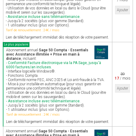
/ mois
permanence une conformité technique et légale).
- Utilisation de vos données en local ou dans le Cloud (pour être
Ajouter
mobile et serein sur les sauvegardes).
- Assistance incluse sans télémaintenance.
- Jusqu'à 2 sociétés (plus voir gamme Standard).
- 1 utilisateur inclus (plus voir Options).
Tarif de renouvellement : 24€ / mois
Lien de téléchargement immédiat dès réception de votre paiement.
Le plus populaire
Abonnement annuel
Sage 50 Compta - Essentials
avec Assistance illimitée + Prise en main à
distance
, incluant:
- Conformité Facture électronique via la PA Sage, jusqu'à
6000 factures/an incluses.
- Interface logicielle Windows®.
39
- Fonctions Compta.
17
/ mois
- Conformité norme FEC, ANC 2025 et Loi anti-fraude à la TVA.
- Mise à jour installée en automatique (pour vous garantir en
permanence une conformité technique et légale).
Ajouter
- Utilisation de vos données en local ou dans le Cloud (pour être
mobile et serein sur les sauvegardes).
- Assistance incluse avec télémaintenance.
- Jusqu'à 2 sociétés (plus voir gamme Standard).
- 1 utilisateur inclus (plus voir Options).
Tarif de renouvellement : 24€ / mois
Lien de téléchargement immédiat dès réception de votre paiement.
Abonnement annuel
Sage 50 Compta - Essentials
avec Assistance illimitée + Prise en main à