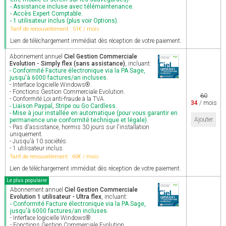
- Assistance incluse avec télémaintenance.
- Accès Expert Comptable.
- 1 utilisateur inclus (plus voir Options).
Tarif de renouvellement : 51€ / mois
Lien de téléchargement immédiat dès réception de votre paiement.
Abonnement annuel
Ciel Gestion Commerciale
Evolution - Simply flex (sans assistance)
, incluant:
- Conformité Facture électronique via la PA Sage,
jusqu'à 6000 factures/an incluses.
- Interface logicielle Windows®.
- Fonctions Gestion Commerciale Evolution.
60
- Conformité Loi anti-fraude à la TVA.
34
/ mois
- Liaison Paypal, Stripe ou Go Cardless.
- Mise à jour installée en automatique (pour vous garantir en
Ajouter
permanence une conformité technique et légale).
- Pas d'assistance, hormis 30 jours sur l'installation
uniquement.
- Jusqu'à 10 sociétés.
- 1 utilisateur inclus.
Tarif de renouvellement : 60€ / mois
Lien de téléchargement immédiat dès réception de votre paiement.
Le plus populaire
Abonnement annuel
Ciel Gestion Commerciale
Evolution 1 utilisateur - Ultra flex
, incluant:
- Conformité Facture électronique via la PA Sage,
jusqu'à 6000 factures/an incluses.
- Interface logicielle Windows®.
- Fonctions Gestion Commerciale Evolution.