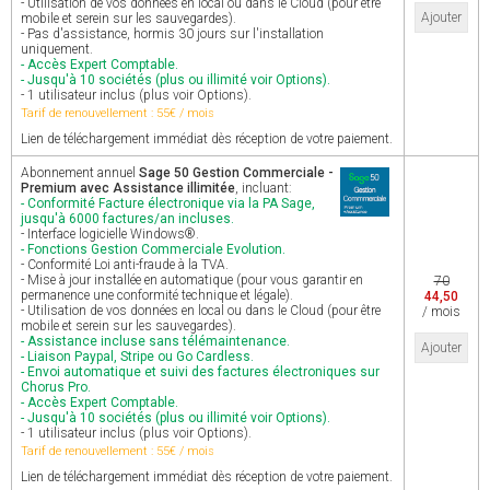
- Utilisation de vos données en local ou dans le Cloud (pour être
Ajouter
mobile et serein sur les sauvegardes).
- Pas d'assistance, hormis 30 jours sur l'installation
uniquement.
- Accès Expert Comptable.
- Jusqu'à 10 sociétés (plus ou illimité voir Options).
- 1 utilisateur inclus (plus voir Options).
Tarif de renouvellement : 55€ / mois
Lien de téléchargement immédiat dès réception de votre paiement.
Abonnement annuel
Sage 50 Gestion Commerciale -
Premium avec Assistance illimitée
, incluant:
- Conformité Facture électronique via la PA Sage,
jusqu'à 6000 factures/an incluses.
- Interface logicielle Windows®.
- Fonctions Gestion Commerciale Evolution.
- Conformité Loi anti-fraude à la TVA.
- Mise à jour installée en automatique (pour vous garantir en
70
permanence une conformité technique et légale).
44,50
- Utilisation de vos données en local ou dans le Cloud (pour être
/ mois
mobile et serein sur les sauvegardes).
- Assistance incluse sans télémaintenance.
Ajouter
- Liaison Paypal, Stripe ou Go Cardless.
- Envoi automatique et suivi des factures électroniques sur
Chorus Pro.
- Accès Expert Comptable.
- Jusqu'à 10 sociétés (plus ou illimité voir Options).
- 1 utilisateur inclus (plus voir Options).
Tarif de renouvellement : 55€ / mois
Lien de téléchargement immédiat dès réception de votre paiement.