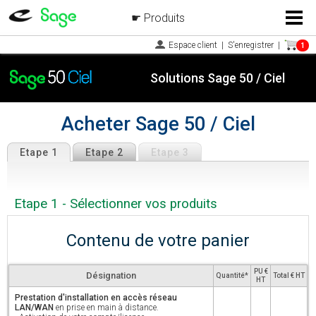
Produits
Menu
Espace client
|
S'enregistrer
|
1
Solutions Sage 50 / Ciel
Acheter Sage 50 / Ciel
Etape 1
Etape 2
Etape 3
Etape 1 - Sélectionner vos produits
Contenu de votre panier
PU €
Désignation
Quantité*
Total € HT
HT
Prestation d'installation en accès réseau
LAN/WAN
en prise en main à distance.