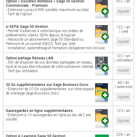
Option « Sociétés illimitées » Sage 50 Gestion
612 / an
Commerciale - Premium
:
- Extension jusqu'à 999 sociétés maximum au total.
Ajouter
- Tarif de l'option.
e-SEPA Sage 50 Gestion
:
122 / an
- Permet d'adresser à votre banque vos ordres de
/ siret
prélèvements clients SEPA depuis le logiciel.
- Nécessite un abonnement Sage 50 Standard ou
Ajouter
Premium et un contrat EBICS. Tarif par Siret.
- Installation, paramétrage et formation obligatoire non incluse.
122 / an
Option partage Réseau LAN
:
/ utilisateur
- Afin de disposer de vos données partagées en réseau
local et ne pas être tributaire de votre connexion internet.
Ajouter
- Tarif par utilisateur.
60 / an
20 Go supplémentaires sur Sage Business Docs
:
/ extension
- Extension de 20 Go supplémentaires sur votre espace
de stockage Sage Business Docs.
Ajouter
Sauvegardes en ligne supplémentaires
:
123 / an
- Extension à 10 sauvegardes en ligne au lieu de 2 par
société.
Ajouter
228 / an
Option e-Learning Sage 50 Gestion
: