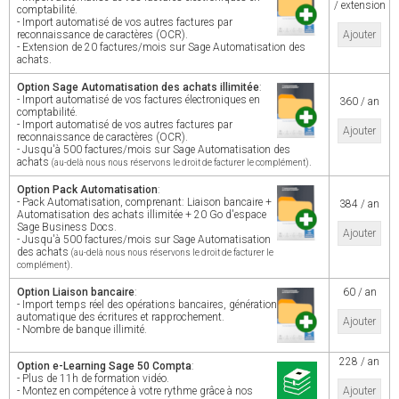
/ extension
comptabilité.
- Import automatisé de vos autres factures par
reconnaissance de caractères (OCR).
Ajouter
- Extension de 20 factures/mois sur Sage Automatisation des
achats.
Option Sage Automatisation des achats illimitée
:
- Import automatisé de vos factures électroniques en
360 / an
comptabilité.
- Import automatisé de vos autres factures par
Ajouter
reconnaissance de caractères (OCR).
- Jusqu'à 500 factures/mois sur Sage Automatisation des
achats
.
(au-delà nous nous réservons le droit de facturer le complément)
Option Pack Automatisation
:
- Pack Automatisation, comprenant: Liaison bancaire +
384 / an
Automatisation des achats illimitée + 20 Go d'espace
Sage Business Docs.
Ajouter
- Jusqu'à 500 factures/mois sur Sage Automatisation
des achats
(au-delà nous nous réservons le droit de facturer le
.
complément)
Option Liaison bancaire
:
60 / an
- Import temps réel des opérations bancaires, génération
automatique des écritures et rapprochement.
Ajouter
- Nombre de banque illimité.
228 / an
Option e-Learning Sage 50 Compta
:
- Plus de 11h de formation vidéo.
- Montez en compétence à votre rythme grâce à nos
Ajouter