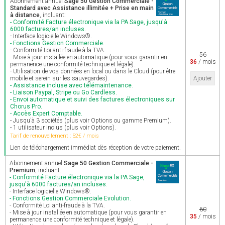
Abonnement annuel
Sage 50 Gestion Commerciale -
Standard avec Assistance illimitée + Prise en main
à distance
, incluant:
- Conformité Facture électronique via la PA Sage, jusqu'à
6000 factures/an incluses.
- Interface logicielle Windows®.
- Fonctions Gestion Commerciale.
- Conformité Loi anti-fraude à la TVA.
56
- Mise à jour installée en automatique (pour vous garantir en
36
/ mois
permanence une conformité technique et légale).
- Utilisation de vos données en local ou dans le Cloud (pour être
mobile et serein sur les sauvegardes).
Ajouter
- Assistance incluse avec télémaintenance.
- Liaison Paypal, Stripe ou Go Cardless.
- Envoi automatique et suivi des factures électroniques sur
Chorus Pro.
- Accès Expert Comptable.
- Jusqu'à 3 sociétés (plus voir Options ou gamme Premium).
- 1 utilisateur inclus (plus voir Options).
Tarif de renouvellement : 52€ / mois
Lien de téléchargement immédiat dès réception de votre paiement.
Abonnement annuel
Sage 50 Gestion Commerciale -
Premium
, incluant:
- Conformité Facture électronique via la PA Sage,
jusqu'à 6000 factures/an incluses.
- Interface logicielle Windows®.
- Fonctions Gestion Commerciale Evolution.
- Conformité Loi anti-fraude à la TVA.
60
- Mise à jour installée en automatique (pour vous garantir en
35
/ mois
permanence une conformité technique et légale).