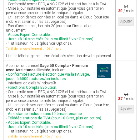
- Conformité norme FEC, ANC 2025 et Loi anti-fraude à la TVA.
54
- Mise à jour installée en automatique (pour vous garantir en
30
/ mois
permanence une conformité technique et légale).
- Utilisation de vos données en local ou dans le Cloud (pour être
Ajouter
mobile et serein sur les sauvegardes).
- Pas d'assistance, hormis 30 jours sur l'installation
uniquement.
- Accès Expert Comptable.
- Jusqu'à 10 sociétés (plus ou illimité voir Options).
- 1 utilisateur inclus (plus voir Options).
Tarif de renouvellement : 46€ / mois
Lien de téléchargement immédiat dès réception de votre paiement.
Abonnement annuel
Sage 50 Compta - Premium
avec Assistance illimitée
, incluant:
- Conformité Facture électronique via la PA Sage,
jusqu'à 6000 factures/an incluses.
- Interface logicielle Windows®.
- Fonctions Compta Evolution.
- Conformité norme FEC, ANC 2025 et Loi anti-fraude à la TVA.
64
- Mise à jour installée en automatique (pour vous garantir en
37
/ mois
permanence une conformité technique et légale).
- Utilisation de vos données en local ou dans le Cloud (pour être
Ajouter
mobile et serein sur les sauvegardes).
- Assistance incluse sans télémaintenance.
- Télédéclarations de TVA (pour 10 Siret, plus en option).
- Accès Expert Comptable.
- Jusqu'à 10 sociétés (plus ou illimité voir Options).
- 1 utilisateur inclus (plus voir Options).
Tarif de renouvellement : 46€ / mois