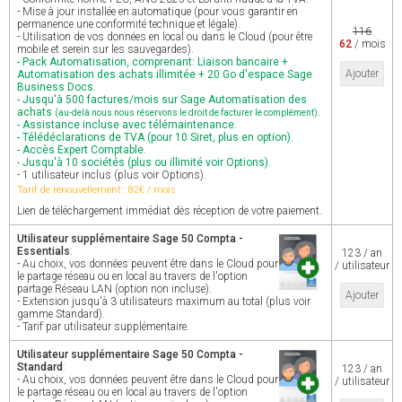
- Mise à jour installée en automatique (pour vous garantir en
permanence une conformité technique et légale).
116
- Utilisation de vos données en local ou dans le Cloud (pour être
62
/ mois
mobile et serein sur les sauvegardes).
- Pack Automatisation, comprenant: Liaison bancaire +
Ajouter
Automatisation des achats illimitée + 20 Go d'espace Sage
Business Docs.
- Jusqu'à 500 factures/mois sur Sage Automatisation des
achats
.
(au-delà nous nous réservons le droit de facturer le complément)
- Assistance incluse avec télémaintenance.
- Télédéclarations de TVA (pour 10 Siret, plus en option).
- Accès Expert Comptable.
- Jusqu'à 10 sociétés (plus ou illimité voir Options).
- 1 utilisateur inclus (plus voir Options).
Tarif de renouvellement : 82€ / mois
Lien de téléchargement immédiat dès réception de votre paiement.
Utilisateur supplémentaire Sage 50 Compta -
Essentials
:
123 / an
- Au choix, vos données peuvent être dans le Cloud pour
/ utilisateur
le partage réseau ou en local au travers de l'option
partage Réseau LAN (option non incluse).
Ajouter
- Extension jusqu'à 3 utilisateurs maximum au total (plus voir
gamme Standard).
- Tarif par utilisateur supplémentaire.
Utilisateur supplémentaire Sage 50 Compta -
Standard
:
123 / an
- Au choix, vos données peuvent être dans le Cloud pour
/ utilisateur
le partage réseau ou en local au travers de l'option