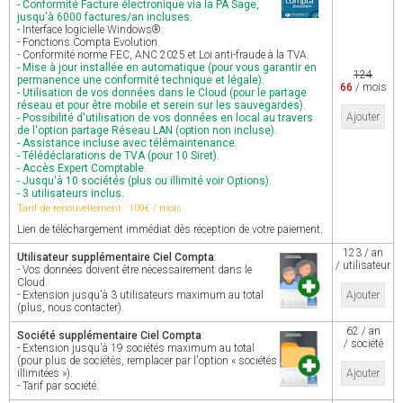
- Conformité Facture électronique via la PA Sage,
jusqu'à 6000 factures/an incluses.
- Interface logicielle Windows®.
- Fonctions Compta Evolution.
- Conformité norme FEC, ANC 2025 et Loi anti-fraude à la TVA.
- Mise à jour installée en automatique (pour vous garantir en
124
permanence une conformité technique et légale).
66
/ mois
- Utilisation de vos données dans le Cloud (pour le partage
réseau et pour être mobile et serein sur les sauvegardes).
Ajouter
- Possibilité d'utilisation de vos données en local au travers
de l'option partage Réseau LAN (option non incluse).
- Assistance incluse avec télémaintenance.
- Télédéclarations de TVA (pour 10 Siret).
- Accès Expert Comptable.
- Jusqu'à 10 sociétés (plus ou illimité voir Options).
- 3 utilisateurs inclus.
Tarif de renouvellement : 109€ / mois
Lien de téléchargement immédiat dès réception de votre paiement.
123 / an
Utilisateur supplémentaire Ciel Compta
:
/ utilisateur
- Vos données doivent être nécessairement dans le
Cloud.
- Extension jusqu'à 3 utilisateurs maximum au total
Ajouter
(plus, nous contacter).
62 / an
Société supplémentaire Ciel Compta
:
/ société
- Extension jusqu'à 19 sociétés maximum au total
(pour plus de sociétés, remplacer par l'option « sociétés
illimitées »).
Ajouter
- Tarif par société.