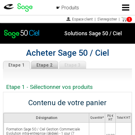
Produits
Menu
Espace client
|
S'enregistrer
|
1
Solutions Sage 50 / Ciel
Acheter Sage 50 / Ciel
Etape 1
Etape 2
Etape 3
Etape 1 - Sélectionner vos produits
Contenu de votre panier
PU €
Désignation
Quantité*
Total € HT
HT
Formation Sage 50 / Ciel Gestion Commerciale
Evolution intra-entreprise (dédiée) - 1 jour (7