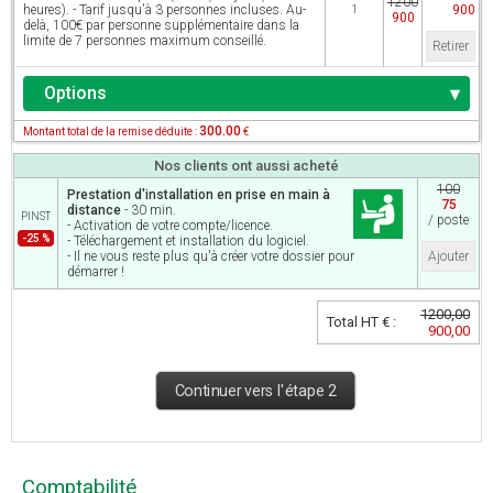
1200
heures). - Tarif jusqu'à 3 personnes incluses. Au-
900
1
900
delà, 100€ par personne supplémentaire dans la
limite de 7 personnes maximum conseillé.
Retirer
Options
300.00
Montant total de la remise déduite :
€
Nos clients ont aussi acheté
100
Prestation d'installation en prise en main à
75
distance
- 30 min.
PINST
/ poste
- Activation de votre compte/licence.
-25 %
- Téléchargement et installation du logiciel.
- Il ne vous reste plus qu'à créer votre dossier pour
Ajouter
démarrer !
1200,00
Total HT € :
900,00
Continuer vers l'étape 2
Comptabilité