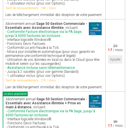
- 1 utilisateur inclus (plus voir Options).
Tarif de renouvellement : 16€ / mois
Lien de téléchargement immédiat dès réception de votre paiement.
Abonnement annuel
Sage 50 Gestion Commerciale -
Essentials avec Assistance illimitée
, incluant:
- Conformité Facture électronique via la PA Sage,
jusqu'à 6000 factures/an incluses.
- Interface logicielle Windows®.
- Fonctions Devis Factures.
29
- Conformité Loi anti-fraude à la TVA.
17
/ mois
- Mise à jour installée en automatique (pour vous garantir en
permanence une conformité technique et légale).
Ajouter
- Utilisation de vos données en local ou dans le Cloud (pour être
mobile et serein sur les sauvegardes).
- Assistance incluse sans télémaintenance.
- Jusqu'à 2 sociétés (plus voir gamme Standard).
- 1 utilisateur inclus (plus voir Options).
Tarif de renouvellement : 27€ / mois
Lien de téléchargement immédiat dès réception de votre paiement.
Le plus populaire
Abonnement annuel
Sage 50 Gestion Commerciale -
Essentials avec Assistance illimitée + Prise en
main à distance
, incluant:
- Conformité Facture électronique via la PA Sage, jusqu'à
6000 factures/an incluses.
- Interface logicielle Windows®.
39
- Fonctions Devis Factures.
17
/ mois
- Conformité Loi anti-fraude à la TVA.