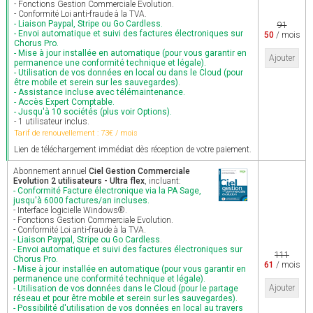
- Fonctions Gestion Commerciale Evolution.
- Conformité Loi anti-fraude à la TVA.
- Liaison Paypal, Stripe ou Go Cardless.
91
- Envoi automatique et suivi des factures électroniques sur
50
/ mois
Chorus Pro.
- Mise à jour installée en automatique (pour vous garantir en
Ajouter
permanence une conformité technique et légale).
- Utilisation de vos données en local ou dans le Cloud (pour
être mobile et serein sur les sauvegardes).
- Assistance incluse avec télémaintenance.
- Accès Expert Comptable.
- Jusqu'à 10 sociétés (plus voir Options).
- 1 utilisateur inclus.
Tarif de renouvellement : 73€ / mois
Lien de téléchargement immédiat dès réception de votre paiement.
Abonnement annuel
Ciel Gestion Commerciale
Evolution 2 utilisateurs - Ultra flex
, incluant:
- Conformité Facture électronique via la PA Sage,
jusqu'à 6000 factures/an incluses.
- Interface logicielle Windows®.
- Fonctions Gestion Commerciale Evolution.
- Conformité Loi anti-fraude à la TVA.
- Liaison Paypal, Stripe ou Go Cardless.
- Envoi automatique et suivi des factures électroniques sur
111
Chorus Pro.
61
/ mois
- Mise à jour installée en automatique (pour vous garantir en
permanence une conformité technique et légale).
Ajouter
- Utilisation de vos données dans le Cloud (pour le partage
réseau et pour être mobile et serein sur les sauvegardes).
- Possibilité d'utilisation de vos données en local au travers