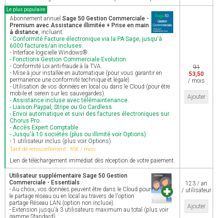
Le plus populaire
Abonnement annuel
Sage 50 Gestion Commerciale -
Premium avec Assistance illimitée + Prise en main
à distance
, incluant:
- Conformité Facture électronique via la PA Sage, jusqu'à
6000 factures/an incluses.
- Interface logicielle Windows®.
- Fonctions Gestion Commerciale Evolution.
- Conformité Loi anti-fraude à la TVA.
91
- Mise à jour installée en automatique (pour vous garantir en
53,50
permanence une conformité technique et légale).
/ mois
- Utilisation de vos données en local ou dans le Cloud (pour être
mobile et serein sur les sauvegardes).
Ajouter
- Assistance incluse avec télémaintenance.
- Liaison Paypal, Stripe ou Go Cardless.
- Envoi automatique et suivi des factures électroniques sur
Chorus Pro.
- Accès Expert Comptable.
- Jusqu'à 10 sociétés (plus ou illimité voir Options).
- 1 utilisateur inclus (plus voir Options).
Tarif de renouvellement : 65€ / mois
Lien de téléchargement immédiat dès réception de votre paiement.
Utilisateur supplémentaire Sage 50 Gestion
Commerciale - Essentials
:
123 / an
- Au choix, vos données peuvent être dans le Cloud pour
/ utilisateur
le partage réseau ou en local au travers de l'option
partage Réseau LAN (option non incluse).
Ajouter
- Extension jusqu'à 3 utilisateurs maximum au total (plus voir
gamme Standard).