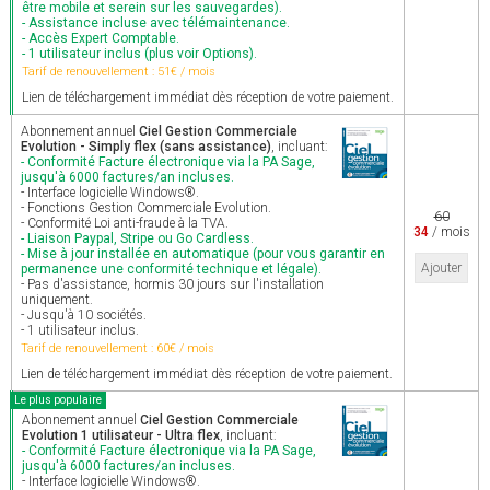
être mobile et serein sur les sauvegardes).
- Assistance incluse avec télémaintenance.
- Accès Expert Comptable.
- 1 utilisateur inclus (plus voir Options).
Tarif de renouvellement : 51€ / mois
Lien de téléchargement immédiat dès réception de votre paiement.
Abonnement annuel
Ciel Gestion Commerciale
Evolution - Simply flex (sans assistance)
, incluant:
- Conformité Facture électronique via la PA Sage,
jusqu'à 6000 factures/an incluses.
- Interface logicielle Windows®.
- Fonctions Gestion Commerciale Evolution.
60
- Conformité Loi anti-fraude à la TVA.
34
/ mois
- Liaison Paypal, Stripe ou Go Cardless.
- Mise à jour installée en automatique (pour vous garantir en
Ajouter
permanence une conformité technique et légale).
- Pas d'assistance, hormis 30 jours sur l'installation
uniquement.
- Jusqu'à 10 sociétés.
- 1 utilisateur inclus.
Tarif de renouvellement : 60€ / mois
Lien de téléchargement immédiat dès réception de votre paiement.
Le plus populaire
Abonnement annuel
Ciel Gestion Commerciale
Evolution 1 utilisateur - Ultra flex
, incluant:
- Conformité Facture électronique via la PA Sage,
jusqu'à 6000 factures/an incluses.
- Interface logicielle Windows®.