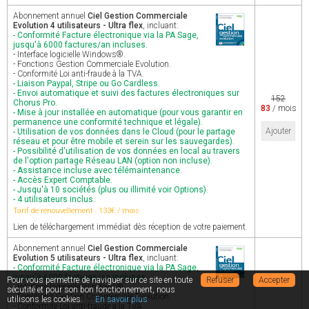
Abonnement annuel
Ciel Gestion Commerciale
Evolution 4 utilisateurs - Ultra flex
, incluant:
- Conformité Facture électronique via la PA Sage,
jusqu'à 6000 factures/an incluses.
- Interface logicielle Windows®.
- Fonctions Gestion Commerciale Evolution.
- Conformité Loi anti-fraude à la TVA.
- Liaison Paypal, Stripe ou Go Cardless.
- Envoi automatique et suivi des factures électroniques sur
152
Chorus Pro.
83
/ mois
- Mise à jour installée en automatique (pour vous garantir en
permanence une conformité technique et légale).
Ajouter
- Utilisation de vos données dans le Cloud (pour le partage
réseau et pour être mobile et serein sur les sauvegardes).
- Possibilité d'utilisation de vos données en local au travers
de l'option partage Réseau LAN (option non incluse).
- Assistance incluse avec télémaintenance.
- Accès Expert Comptable.
- Jusqu'à 10 sociétés (plus ou illimité voir Options).
- 4 utilisateurs inclus.
Tarif de renouvellement : 133€ / mois
Lien de téléchargement immédiat dès réception de votre paiement.
Abonnement annuel
Ciel Gestion Commerciale
Evolution 5 utilisateurs - Ultra flex
, incluant:
- Conformité Facture électronique via la PA Sage,
jusqu'à 6000 factures/an incluses.
Pour vous permettre de naviguer sur ce site en toute
Refuser
Accepter
- Interface logicielle Windows®.
sécutité et pour son bon fonctionnement, nous
- Fonctions Gestion Commerciale Evolution.
utilisons les cookies.
En savoir plus
- Conformité Loi anti-fraude à la TVA.