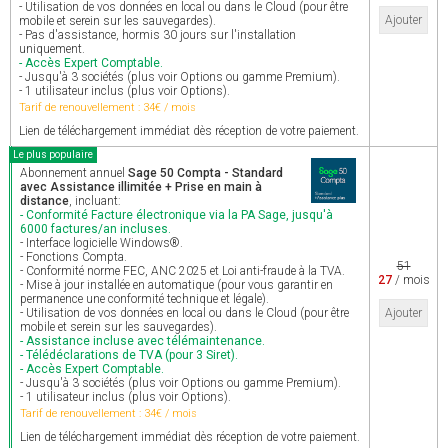
- Utilisation de vos données en local ou dans le Cloud (pour être
Ajouter
mobile et serein sur les sauvegardes).
- Pas d'assistance, hormis 30 jours sur l'installation
uniquement.
- Accès Expert Comptable.
- Jusqu'à 3 sociétés (plus voir Options ou gamme Premium).
- 1 utilisateur inclus (plus voir Options).
Tarif de renouvellement : 34€ / mois
Lien de téléchargement immédiat dès réception de votre paiement.
Le plus populaire
Abonnement annuel
Sage 50 Compta - Standard
avec Assistance illimitée + Prise en main à
distance
, incluant:
- Conformité Facture électronique via la PA Sage, jusqu'à
6000 factures/an incluses.
- Interface logicielle Windows®.
- Fonctions Compta.
51
- Conformité norme FEC, ANC 2025 et Loi anti-fraude à la TVA.
27
/ mois
- Mise à jour installée en automatique (pour vous garantir en
permanence une conformité technique et légale).
- Utilisation de vos données en local ou dans le Cloud (pour être
Ajouter
mobile et serein sur les sauvegardes).
- Assistance incluse avec télémaintenance.
- Télédéclarations de TVA (pour 3 Siret).
- Accès Expert Comptable.
- Jusqu'à 3 sociétés (plus voir Options ou gamme Premium).
- 1 utilisateur inclus (plus voir Options).
Tarif de renouvellement : 34€ / mois
Lien de téléchargement immédiat dès réception de votre paiement.