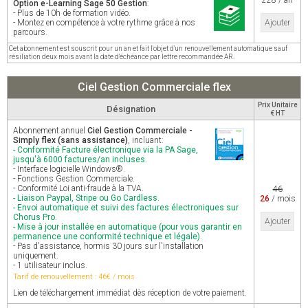
228 / an
Option e-Learning Sage 50 Gestion
:
- Plus de 10h de formation vidéo.
- Montez en compétence à votre rythme grâce à nos
Ajouter
parcours.
Cet abonnement est souscrit pour un an et fait l'objet d'un renouvellement automatique sauf
résiliation deux mois avant la date d'échéance par lettre recommandée AR.
Ciel Gestion Commerciale flex
Prix Unitaire
Désignation
€ HT
Abonnement annuel
Ciel Gestion Commerciale -
Simply flex (sans assistance)
, incluant:
- Conformité Facture électronique via la PA Sage,
jusqu'à 6000 factures/an incluses.
- Interface logicielle Windows®.
- Fonctions Gestion Commerciale.
- Conformité Loi anti-fraude à la TVA.
46
- Liaison Paypal, Stripe ou Go Cardless.
26
/ mois
- Envoi automatique et suivi des factures électroniques sur
Chorus Pro.
Ajouter
- Mise à jour installée en automatique (pour vous garantir en
permanence une conformité technique et légale).
- Pas d'assistance, hormis 30 jours sur l'installation
uniquement.
- 1 utilisateur inclus.
Tarif de renouvellement : 46€ / mois
Lien de téléchargement immédiat dès réception de votre paiement.