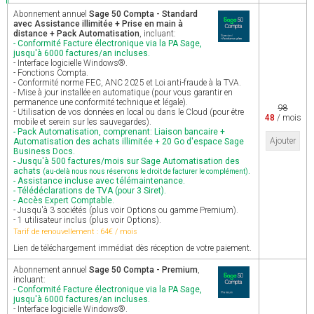
Abonnement annuel
Sage 50 Compta - Standard
avec Assistance illimitée + Prise en main à
distance + Pack Automatisation
, incluant:
- Conformité Facture électronique via la PA Sage,
jusqu'à 6000 factures/an incluses.
- Interface logicielle Windows®.
- Fonctions Compta.
- Conformité norme FEC, ANC 2025 et Loi anti-fraude à la TVA.
- Mise à jour installée en automatique (pour vous garantir en
permanence une conformité technique et légale).
98
- Utilisation de vos données en local ou dans le Cloud (pour être
48
/ mois
mobile et serein sur les sauvegardes).
- Pack Automatisation, comprenant: Liaison bancaire +
Ajouter
Automatisation des achats illimitée + 20 Go d'espace Sage
Business Docs.
- Jusqu'à 500 factures/mois sur Sage Automatisation des
achats
.
(au-delà nous nous réservons le droit de facturer le complément)
- Assistance incluse avec télémaintenance.
- Télédéclarations de TVA (pour 3 Siret).
- Accès Expert Comptable.
- Jusqu'à 3 sociétés (plus voir Options ou gamme Premium).
- 1 utilisateur inclus (plus voir Options).
Tarif de renouvellement : 64€ / mois
Lien de téléchargement immédiat dès réception de votre paiement.
Abonnement annuel
Sage 50 Compta - Premium
,
incluant:
- Conformité Facture électronique via la PA Sage,
jusqu'à 6000 factures/an incluses.
- Interface logicielle Windows®.