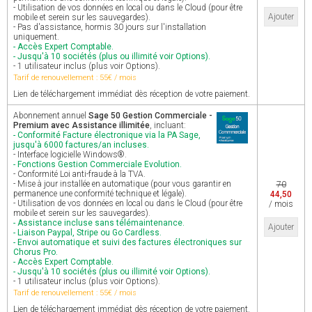
- Utilisation de vos données en local ou dans le Cloud (pour être
Ajouter
mobile et serein sur les sauvegardes).
- Pas d'assistance, hormis 30 jours sur l'installation
uniquement.
- Accès Expert Comptable.
- Jusqu'à 10 sociétés (plus ou illimité voir Options).
- 1 utilisateur inclus (plus voir Options).
Tarif de renouvellement : 55€ / mois
Lien de téléchargement immédiat dès réception de votre paiement.
Abonnement annuel
Sage 50 Gestion Commerciale -
Premium avec Assistance illimitée
, incluant:
- Conformité Facture électronique via la PA Sage,
jusqu'à 6000 factures/an incluses.
- Interface logicielle Windows®.
- Fonctions Gestion Commerciale Evolution.
- Conformité Loi anti-fraude à la TVA.
- Mise à jour installée en automatique (pour vous garantir en
70
permanence une conformité technique et légale).
44,50
- Utilisation de vos données en local ou dans le Cloud (pour être
/ mois
mobile et serein sur les sauvegardes).
- Assistance incluse sans télémaintenance.
Ajouter
- Liaison Paypal, Stripe ou Go Cardless.
- Envoi automatique et suivi des factures électroniques sur
Chorus Pro.
- Accès Expert Comptable.
- Jusqu'à 10 sociétés (plus ou illimité voir Options).
- 1 utilisateur inclus (plus voir Options).
Tarif de renouvellement : 55€ / mois
Lien de téléchargement immédiat dès réception de votre paiement.