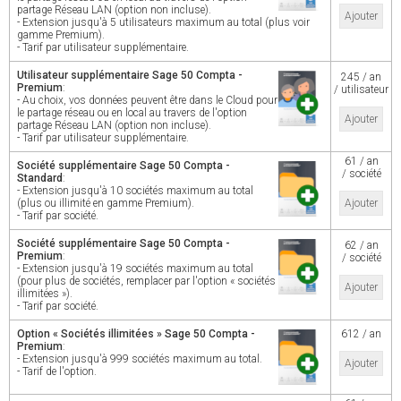
partage Réseau LAN (option non incluse).
Ajouter
- Extension jusqu'à 5 utilisateurs maximum au total (plus voir
gamme Premium).
- Tarif par utilisateur supplémentaire.
Utilisateur supplémentaire Sage 50 Compta -
245 / an
Premium
:
/ utilisateur
- Au choix, vos données peuvent être dans le Cloud pour
le partage réseau ou en local au travers de l'option
Ajouter
partage Réseau LAN (option non incluse).
- Tarif par utilisateur supplémentaire.
61 / an
Société supplémentaire Sage 50 Compta -
/ société
Standard
:
- Extension jusqu'à 10 sociétés maximum au total
(plus ou illimité en gamme Premium).
Ajouter
- Tarif par société.
Société supplémentaire Sage 50 Compta -
62 / an
Premium
:
/ société
- Extension jusqu'à 19 sociétés maximum au total
(pour plus de sociétés, remplacer par l'option « sociétés
Ajouter
illimitées »).
- Tarif par société.
Option « Sociétés illimitées » Sage 50 Compta -
612 / an
Premium
:
- Extension jusqu'à 999 sociétés maximum au total.
Ajouter
- Tarif de l'option.