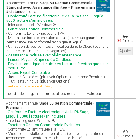
Abonnement annuel
Sage 50 Gestion Commerciale -
Standard avec Assistance illimitée + Prise en main
à distance
, incluant:
- Conformité Facture électronique via la PA Sage, jusqu'à
6000 factures/an incluses.
- Interface logicielle Windows®.
- Fonctions Gestion Commerciale.
- Conformité Loi anti-fraude à la TVA.
56
- Mise à jour installée en automatique (pour vous garantir en
36
/ mois
permanence une conformité technique et légale).
- Utilisation de vos données en local ou dans le Cloud (pour être
mobile et serein sur les sauvegardes).
Ajouter
- Assistance incluse avec télémaintenance.
- Liaison Paypal, Stripe ou Go Cardless.
- Envoi automatique et suivi des factures électroniques sur
Chorus Pro.
- Accès Expert Comptable.
- Jusqu'à 3 sociétés (plus voir Options ou gamme Premium).
- 1 utilisateur inclus (plus voir Options).
Tarif de renouvellement : 52€ / mois
Lien de téléchargement immédiat dès réception de votre paiement.
Abonnement annuel
Sage 50 Gestion Commerciale -
Premium
, incluant:
- Conformité Facture électronique via la PA Sage,
jusqu'à 6000 factures/an incluses.
- Interface logicielle Windows®.
- Fonctions Gestion Commerciale Evolution.
- Conformité Loi anti-fraude à la TVA.
60
- Mise à jour installée en automatique (pour vous garantir en
35
/ mois
permanence une conformité technique et légale).