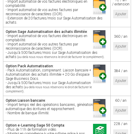
72 / an
- Import automatisé de vos factures électroniques en
/ extension
comptabilité.
- Import automatisé de vos autres factures par
reconnaissance de caractères (OCR).
Ajouter
- Extension de 20 factures/mois sur Sage Automatisation des
achats.
Option Sage Automatisation des achats illimitée
:
- Import automatisé de vos factures électroniques en
360 / an
comptabilité.
- Import automatisé de vos autres factures par
Ajouter
reconnaissance de caractères (OCR).
- Jusqu'à 500 factures/mois sur Sage Automatisation des
achats
.
(au-delà nous nous réservons le droit de facturer le complément)
Option Pack Automatisation
:
- Pack Automatisation, comprenant: Liaison bancaire +
384 / an
Automatisation des achats illimitée + 20 Go d'espace
Sage Business Docs.
Ajouter
- Jusqu'à 500 factures/mois sur Sage Automatisation
des achats
(au-delà nous nous réservons le droit de facturer le
.
complément)
Option Liaison bancaire
:
60 / an
- Import temps réel des opérations bancaires, génération
automatique des écritures et rapprochement.
Ajouter
- Nombre de banque illimité.
228 / an
Option e-Learning Sage 50 Compta
:
- Plus de 11h de formation vidéo.
- Montez en compétence à votre rythme grâce à nos
Ajouter