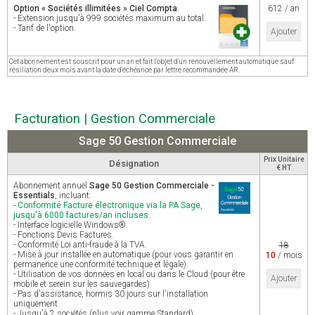
Option « Sociétés illimitées » Ciel Compta
:
612 / an
- Extension jusqu'à 999 sociétés maximum au total.
- Tarif de l'option.
Ajouter
Cet abonnement est souscrit pour un an et fait l'objet d'un renouvellement automatique sauf
résiliation deux mois avant la date d'échéance par lettre recommandée AR.
Facturation | Gestion Commerciale
Sage 50 Gestion Commerciale
Prix Unitaire
Désignation
€ HT
Abonnement annuel
Sage 50 Gestion Commerciale -
Essentials
, incluant:
- Conformité Facture électronique via la PA Sage,
jusqu'à 6000 factures/an incluses.
- Interface logicielle Windows®.
- Fonctions Devis Factures.
- Conformité Loi anti-fraude à la TVA.
18
- Mise à jour installée en automatique (pour vous garantir en
10
/ mois
permanence une conformité technique et légale).
- Utilisation de vos données en local ou dans le Cloud (pour être
Ajouter
mobile et serein sur les sauvegardes).
- Pas d'assistance, hormis 30 jours sur l'installation
uniquement.
- Jusqu'à 2 sociétés (plus voir gamme Standard).