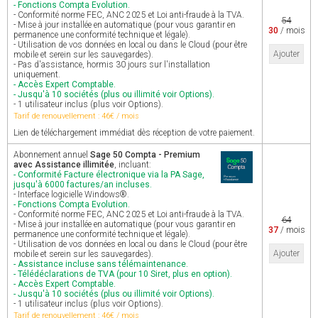
- Fonctions Compta Evolution.
- Conformité norme FEC, ANC 2025 et Loi anti-fraude à la TVA.
54
- Mise à jour installée en automatique (pour vous garantir en
30
/ mois
permanence une conformité technique et légale).
- Utilisation de vos données en local ou dans le Cloud (pour être
Ajouter
mobile et serein sur les sauvegardes).
- Pas d'assistance, hormis 30 jours sur l'installation
uniquement.
- Accès Expert Comptable.
- Jusqu'à 10 sociétés (plus ou illimité voir Options).
- 1 utilisateur inclus (plus voir Options).
Tarif de renouvellement : 46€ / mois
Lien de téléchargement immédiat dès réception de votre paiement.
Abonnement annuel
Sage 50 Compta - Premium
avec Assistance illimitée
, incluant:
- Conformité Facture électronique via la PA Sage,
jusqu'à 6000 factures/an incluses.
- Interface logicielle Windows®.
- Fonctions Compta Evolution.
- Conformité norme FEC, ANC 2025 et Loi anti-fraude à la TVA.
64
- Mise à jour installée en automatique (pour vous garantir en
37
/ mois
permanence une conformité technique et légale).
- Utilisation de vos données en local ou dans le Cloud (pour être
Ajouter
mobile et serein sur les sauvegardes).
- Assistance incluse sans télémaintenance.
- Télédéclarations de TVA (pour 10 Siret, plus en option).
- Accès Expert Comptable.
- Jusqu'à 10 sociétés (plus ou illimité voir Options).
- 1 utilisateur inclus (plus voir Options).
Tarif de renouvellement : 46€ / mois