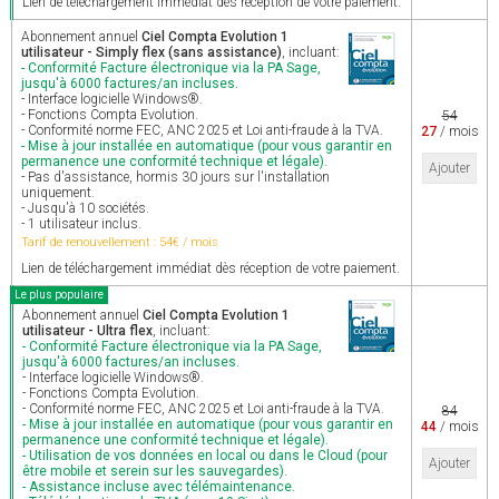
Lien de téléchargement immédiat dès réception de votre paiement.
Abonnement annuel
Ciel Compta Evolution 1
utilisateur - Simply flex (sans assistance)
, incluant:
- Conformité Facture électronique via la PA Sage,
jusqu'à 6000 factures/an incluses.
- Interface logicielle Windows®.
- Fonctions Compta Evolution.
54
- Conformité norme FEC, ANC 2025 et Loi anti-fraude à la TVA.
27
/ mois
- Mise à jour installée en automatique (pour vous garantir en
permanence une conformité technique et légale).
Ajouter
- Pas d'assistance, hormis 30 jours sur l'installation
uniquement.
- Jusqu'à 10 sociétés.
- 1 utilisateur inclus.
Tarif de renouvellement : 54€ / mois
Lien de téléchargement immédiat dès réception de votre paiement.
Le plus populaire
Abonnement annuel
Ciel Compta Evolution 1
utilisateur - Ultra flex
, incluant:
- Conformité Facture électronique via la PA Sage,
jusqu'à 6000 factures/an incluses.
- Interface logicielle Windows®.
- Fonctions Compta Evolution.
- Conformité norme FEC, ANC 2025 et Loi anti-fraude à la TVA.
84
- Mise à jour installée en automatique (pour vous garantir en
44
/ mois
permanence une conformité technique et légale).
- Utilisation de vos données en local ou dans le Cloud (pour
Ajouter
être mobile et serein sur les sauvegardes).
- Assistance incluse avec télémaintenance.