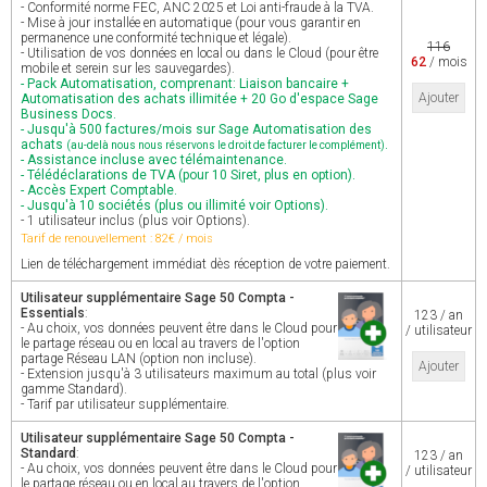
- Conformité norme FEC, ANC 2025 et Loi anti-fraude à la TVA.
- Mise à jour installée en automatique (pour vous garantir en
permanence une conformité technique et légale).
116
- Utilisation de vos données en local ou dans le Cloud (pour être
62
/ mois
mobile et serein sur les sauvegardes).
- Pack Automatisation, comprenant: Liaison bancaire +
Ajouter
Automatisation des achats illimitée + 20 Go d'espace Sage
Business Docs.
- Jusqu'à 500 factures/mois sur Sage Automatisation des
achats
.
(au-delà nous nous réservons le droit de facturer le complément)
- Assistance incluse avec télémaintenance.
- Télédéclarations de TVA (pour 10 Siret, plus en option).
- Accès Expert Comptable.
- Jusqu'à 10 sociétés (plus ou illimité voir Options).
- 1 utilisateur inclus (plus voir Options).
Tarif de renouvellement : 82€ / mois
Lien de téléchargement immédiat dès réception de votre paiement.
Utilisateur supplémentaire Sage 50 Compta -
Essentials
:
123 / an
- Au choix, vos données peuvent être dans le Cloud pour
/ utilisateur
le partage réseau ou en local au travers de l'option
partage Réseau LAN (option non incluse).
Ajouter
- Extension jusqu'à 3 utilisateurs maximum au total (plus voir
gamme Standard).
- Tarif par utilisateur supplémentaire.
Utilisateur supplémentaire Sage 50 Compta -
Standard
:
123 / an
- Au choix, vos données peuvent être dans le Cloud pour
/ utilisateur
le partage réseau ou en local au travers de l'option