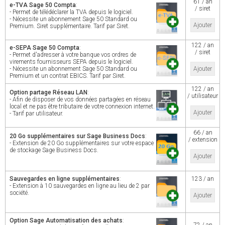
61 / an
e-TVA Sage 50 Compta
:
/ siret
- Permet de télédéclarer la TVA depuis le logiciel.
- Nécessite un abonnement Sage 50 Standard ou
Ajouter
Premium. Siret supplémentaire. Tarif par Siret.
122 / an
e-SEPA Sage 50 Compta
:
/ siret
- Permet d'adresser à votre banque vos ordres de
virements fournisseurs SEPA depuis le logiciel.
- Nécessite un abonnement Sage 50 Standard ou
Ajouter
Premium et un contrat EBICS. Tarif par Siret.
122 / an
Option partage Réseau LAN
:
/ utilisateur
- Afin de disposer de vos données partagées en réseau
local et ne pas être tributaire de votre connexion internet.
Ajouter
- Tarif par utilisateur.
66 / an
20 Go supplémentaires sur Sage Business Docs
:
/ extension
- Extension de 20 Go supplémentaires sur votre espace
de stockage Sage Business Docs.
Ajouter
Sauvegardes en ligne supplémentaires
:
123 / an
- Extension à 10 sauvegardes en ligne au lieu de 2 par
société.
Ajouter
Option Sage Automatisation des achats
: