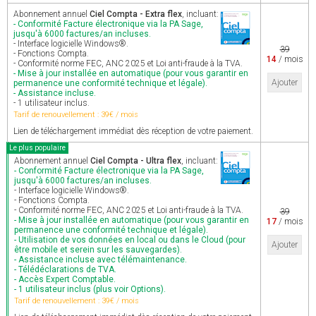
Abonnement annuel
Ciel Compta - Extra flex
, incluant:
- Conformité Facture électronique via la PA Sage,
jusqu'à 6000 factures/an incluses.
- Interface logicielle Windows®.
39
- Fonctions Compta.
14
/ mois
- Conformité norme FEC, ANC 2025 et Loi anti-fraude à la TVA.
- Mise à jour installée en automatique (pour vous garantir en
Ajouter
permanence une conformité technique et légale).
- Assistance incluse.
- 1 utilisateur inclus.
Tarif de renouvellement : 39€ / mois
Lien de téléchargement immédiat dès réception de votre paiement.
Le plus populaire
Abonnement annuel
Ciel Compta - Ultra flex
, incluant:
- Conformité Facture électronique via la PA Sage,
jusqu'à 6000 factures/an incluses.
- Interface logicielle Windows®.
- Fonctions Compta.
- Conformité norme FEC, ANC 2025 et Loi anti-fraude à la TVA.
39
- Mise à jour installée en automatique (pour vous garantir en
17
/ mois
permanence une conformité technique et légale).
- Utilisation de vos données en local ou dans le Cloud (pour
Ajouter
être mobile et serein sur les sauvegardes).
- Assistance incluse avec télémaintenance.
- Télédéclarations de TVA.
- Accès Expert Comptable.
- 1 utilisateur inclus (plus voir Options).
Tarif de renouvellement : 39€ / mois