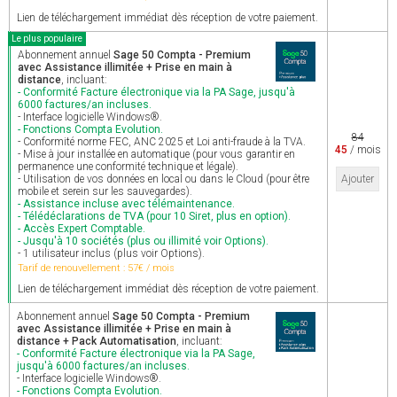
Lien de téléchargement immédiat dès réception de votre paiement.
Le plus populaire
Abonnement annuel
Sage 50 Compta - Premium
avec Assistance illimitée + Prise en main à
distance
, incluant:
- Conformité Facture électronique via la PA Sage, jusqu'à
6000 factures/an incluses.
- Interface logicielle Windows®.
- Fonctions Compta Evolution.
84
- Conformité norme FEC, ANC 2025 et Loi anti-fraude à la TVA.
45
/ mois
- Mise à jour installée en automatique (pour vous garantir en
permanence une conformité technique et légale).
- Utilisation de vos données en local ou dans le Cloud (pour être
Ajouter
mobile et serein sur les sauvegardes).
- Assistance incluse avec télémaintenance.
- Télédéclarations de TVA (pour 10 Siret, plus en option).
- Accès Expert Comptable.
- Jusqu'à 10 sociétés (plus ou illimité voir Options).
- 1 utilisateur inclus (plus voir Options).
Tarif de renouvellement : 57€ / mois
Lien de téléchargement immédiat dès réception de votre paiement.
Abonnement annuel
Sage 50 Compta - Premium
avec Assistance illimitée + Prise en main à
distance + Pack Automatisation
, incluant:
- Conformité Facture électronique via la PA Sage,
jusqu'à 6000 factures/an incluses.
- Interface logicielle Windows®.
- Fonctions Compta Evolution.