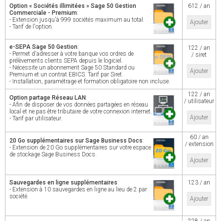
Option « Sociétés illimitées » Sage 50 Gestion
612 / an
Commerciale - Premium
:
- Extension jusqu'à 999 sociétés maximum au total.
Ajouter
- Tarif de l'option.
e-SEPA Sage 50 Gestion
:
122 / an
- Permet d'adresser à votre banque vos ordres de
/ siret
prélèvements clients SEPA depuis le logiciel.
- Nécessite un abonnement Sage 50 Standard ou
Ajouter
Premium et un contrat EBICS. Tarif par Siret.
- Installation, paramétrage et formation obligatoire non incluse.
122 / an
Option partage Réseau LAN
:
/ utilisateur
- Afin de disposer de vos données partagées en réseau
local et ne pas être tributaire de votre connexion internet.
Ajouter
- Tarif par utilisateur.
60 / an
20 Go supplémentaires sur Sage Business Docs
:
/ extension
- Extension de 20 Go supplémentaires sur votre espace
de stockage Sage Business Docs.
Ajouter
Sauvegardes en ligne supplémentaires
:
123 / an
- Extension à 10 sauvegardes en ligne au lieu de 2 par
société.
Ajouter