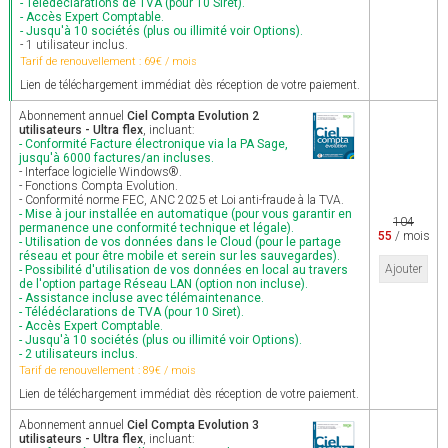
- Télédéclarations de TVA (pour 10 Siret).
- Accès Expert Comptable.
- Jusqu'à 10 sociétés (plus ou illimité voir Options).
- 1 utilisateur inclus.
Tarif de renouvellement : 69€ / mois
Lien de téléchargement immédiat dès réception de votre paiement.
Abonnement annuel
Ciel Compta Evolution 2
utilisateurs - Ultra flex
, incluant:
- Conformité Facture électronique via la PA Sage,
jusqu'à 6000 factures/an incluses.
- Interface logicielle Windows®.
- Fonctions Compta Evolution.
- Conformité norme FEC, ANC 2025 et Loi anti-fraude à la TVA.
- Mise à jour installée en automatique (pour vous garantir en
104
permanence une conformité technique et légale).
55
/ mois
- Utilisation de vos données dans le Cloud (pour le partage
réseau et pour être mobile et serein sur les sauvegardes).
Ajouter
- Possibilité d'utilisation de vos données en local au travers
de l'option partage Réseau LAN (option non incluse).
- Assistance incluse avec télémaintenance.
- Télédéclarations de TVA (pour 10 Siret).
- Accès Expert Comptable.
- Jusqu'à 10 sociétés (plus ou illimité voir Options).
- 2 utilisateurs inclus.
Tarif de renouvellement : 89€ / mois
Lien de téléchargement immédiat dès réception de votre paiement.
Abonnement annuel
Ciel Compta Evolution 3
utilisateurs - Ultra flex
, incluant: