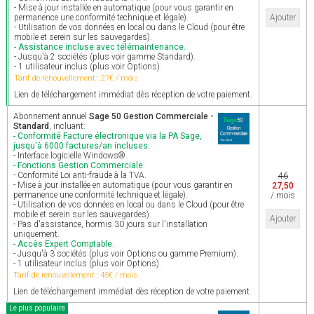
- Mise à jour installée en automatique (pour vous garantir en
permanence une conformité technique et légale).
Ajouter
- Utilisation de vos données en local ou dans le Cloud (pour être
mobile et serein sur les sauvegardes).
- Assistance incluse avec télémaintenance.
- Jusqu'à 2 sociétés (plus voir gamme Standard).
- 1 utilisateur inclus (plus voir Options).
Tarif de renouvellement : 27€ / mois
Lien de téléchargement immédiat dès réception de votre paiement.
Abonnement annuel
Sage 50 Gestion Commerciale -
Standard
, incluant:
- Conformité Facture électronique via la PA Sage,
jusqu'à 6000 factures/an incluses.
- Interface logicielle Windows®.
- Fonctions Gestion Commerciale.
- Conformité Loi anti-fraude à la TVA.
46
- Mise à jour installée en automatique (pour vous garantir en
27,50
permanence une conformité technique et légale).
/ mois
- Utilisation de vos données en local ou dans le Cloud (pour être
mobile et serein sur les sauvegardes).
Ajouter
- Pas d'assistance, hormis 30 jours sur l'installation
uniquement.
- Accès Expert Comptable.
- Jusqu'à 3 sociétés (plus voir Options ou gamme Premium).
- 1 utilisateur inclus (plus voir Options).
Tarif de renouvellement : 45€ / mois
Lien de téléchargement immédiat dès réception de votre paiement.
Le plus populaire