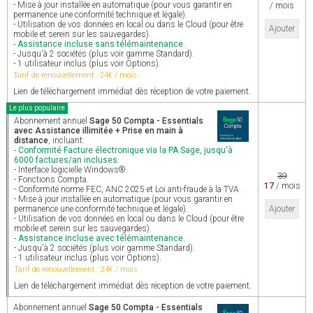
- Mise à jour installée en automatique (pour vous garantir en
/ mois
permanence une conformité technique et légale).
- Utilisation de vos données en local ou dans le Cloud (pour être
Ajouter
mobile et serein sur les sauvegardes).
- Assistance incluse sans télémaintenance.
- Jusqu'à 2 sociétés (plus voir gamme Standard).
- 1 utilisateur inclus (plus voir Options).
Tarif de renouvellement : 24€ / mois
Lien de téléchargement immédiat dès réception de votre paiement.
Le plus populaire
Abonnement annuel
Sage 50 Compta - Essentials
avec Assistance illimitée + Prise en main à
distance
, incluant:
- Conformité Facture électronique via la PA Sage, jusqu'à
6000 factures/an incluses.
- Interface logicielle Windows®.
39
- Fonctions Compta.
17
/ mois
- Conformité norme FEC, ANC 2025 et Loi anti-fraude à la TVA.
- Mise à jour installée en automatique (pour vous garantir en
permanence une conformité technique et légale).
Ajouter
- Utilisation de vos données en local ou dans le Cloud (pour être
mobile et serein sur les sauvegardes).
- Assistance incluse avec télémaintenance.
- Jusqu'à 2 sociétés (plus voir gamme Standard).
- 1 utilisateur inclus (plus voir Options).
Tarif de renouvellement : 24€ / mois
Lien de téléchargement immédiat dès réception de votre paiement.
Abonnement annuel
Sage 50 Compta - Essentials