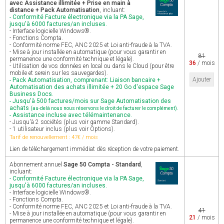
avec Assistance illimitée + Prise en main à
distance + Pack Automatisation
, incluant:
- Conformité Facture électronique via la PA Sage,
jusqu'à 6000 factures/an incluses.
- Interface logicielle Windows®.
- Fonctions Compta.
- Conformité norme FEC, ANC 2025 et Loi anti-fraude à la TVA.
- Mise à jour installée en automatique (pour vous garantir en
81
permanence une conformité technique et légale).
36
/ mois
- Utilisation de vos données en local ou dans le Cloud (pour être
mobile et serein sur les sauvegardes).
Ajouter
- Pack Automatisation, comprenant: Liaison bancaire +
Automatisation des achats illimitée + 20 Go d'espace Sage
Business Docs.
- Jusqu'à 500 factures/mois sur Sage Automatisation des
achats
.
(au-delà nous nous réservons le droit de facturer le complément)
- Assistance incluse avec télémaintenance.
- Jusqu'à 2 sociétés (plus voir gamme Standard).
- 1 utilisateur inclus (plus voir Options).
Tarif de renouvellement : 47€ / mois
Lien de téléchargement immédiat dès réception de votre paiement.
Abonnement annuel
Sage 50 Compta - Standard
,
incluant:
- Conformité Facture électronique via la PA Sage,
jusqu'à 6000 factures/an incluses.
- Interface logicielle Windows®.
- Fonctions Compta.
- Conformité norme FEC, ANC 2025 et Loi anti-fraude à la TVA.
41
- Mise à jour installée en automatique (pour vous garantir en
21
/ mois
permanence une conformité technique et légale).