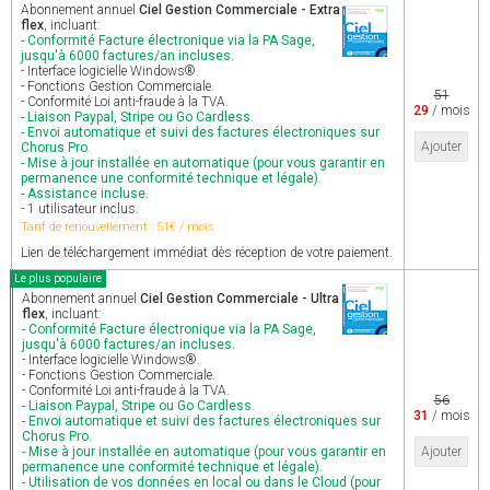
Abonnement annuel
Ciel Gestion Commerciale - Extra
flex
, incluant:
- Conformité Facture électronique via la PA Sage,
jusqu'à 6000 factures/an incluses.
- Interface logicielle Windows®.
- Fonctions Gestion Commerciale.
51
- Conformité Loi anti-fraude à la TVA.
29
/ mois
- Liaison Paypal, Stripe ou Go Cardless.
- Envoi automatique et suivi des factures électroniques sur
Ajouter
Chorus Pro.
- Mise à jour installée en automatique (pour vous garantir en
permanence une conformité technique et légale).
- Assistance incluse.
- 1 utilisateur inclus.
Tarif de renouvellement : 51€ / mois
Lien de téléchargement immédiat dès réception de votre paiement.
Le plus populaire
Abonnement annuel
Ciel Gestion Commerciale - Ultra
flex
, incluant:
- Conformité Facture électronique via la PA Sage,
jusqu'à 6000 factures/an incluses.
- Interface logicielle Windows®.
- Fonctions Gestion Commerciale.
- Conformité Loi anti-fraude à la TVA.
56
- Liaison Paypal, Stripe ou Go Cardless.
31
/ mois
- Envoi automatique et suivi des factures électroniques sur
Chorus Pro.
- Mise à jour installée en automatique (pour vous garantir en
Ajouter
permanence une conformité technique et légale).
- Utilisation de vos données en local ou dans le Cloud (pour