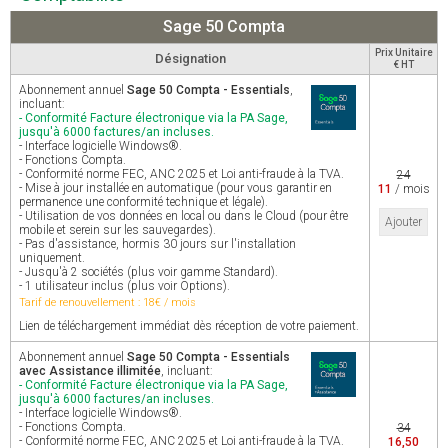
Sage 50 Compta
Prix Unitaire
Désignation
€ HT
Abonnement annuel
Sage 50 Compta - Essentials
,
incluant:
- Conformité Facture électronique via la PA Sage,
jusqu'à 6000 factures/an incluses.
- Interface logicielle Windows®.
- Fonctions Compta.
- Conformité norme FEC, ANC 2025 et Loi anti-fraude à la TVA.
24
- Mise à jour installée en automatique (pour vous garantir en
11
/ mois
permanence une conformité technique et légale).
- Utilisation de vos données en local ou dans le Cloud (pour être
Ajouter
mobile et serein sur les sauvegardes).
- Pas d'assistance, hormis 30 jours sur l'installation
uniquement.
- Jusqu'à 2 sociétés (plus voir gamme Standard).
- 1 utilisateur inclus (plus voir Options).
Tarif de renouvellement : 18€ / mois
Lien de téléchargement immédiat dès réception de votre paiement.
Abonnement annuel
Sage 50 Compta - Essentials
avec Assistance illimitée
, incluant:
- Conformité Facture électronique via la PA Sage,
jusqu'à 6000 factures/an incluses.
- Interface logicielle Windows®.
- Fonctions Compta.
34
- Conformité norme FEC, ANC 2025 et Loi anti-fraude à la TVA.
16,50