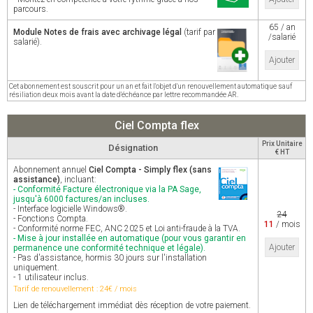
parcours.
65 / an
Module Notes de frais avec archivage légal
(tarif par
/salarié
salarié).
Ajouter
Cet abonnement est souscrit pour un an et fait l'objet d'un renouvellement automatique sauf
résiliation deux mois avant la date d'échéance par lettre recommandée AR.
Ciel Compta flex
Prix Unitaire
Désignation
€ HT
Abonnement annuel
Ciel Compta - Simply flex (sans
assistance)
, incluant:
- Conformité Facture électronique via la PA Sage,
jusqu'à 6000 factures/an incluses.
- Interface logicielle Windows®.
24
- Fonctions Compta.
11
/ mois
- Conformité norme FEC, ANC 2025 et Loi anti-fraude à la TVA.
- Mise à jour installée en automatique (pour vous garantir en
Ajouter
permanence une conformité technique et légale).
- Pas d'assistance, hormis 30 jours sur l'installation
uniquement.
- 1 utilisateur inclus.
Tarif de renouvellement : 24€ / mois
Lien de téléchargement immédiat dès réception de votre paiement.