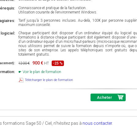
érequis:
Connaissance et pratique de la facturation.
Utilisation courante de l’environnement Windows.
giaires:
Tarif jusqu'à 3 personnes incluses. Au-delà, 100€ par personne supplé
maximum conseillé.
 logiciel:
Chaque participant doit disposer d'un ordinateur équipé du logiciel qui
formations à distance chaque participant doit également disposer d'une 
d'un ordinateur équipé d'un micro/haut-parleurs (micro-casque recommand
nous utilisons permet de suivre la formation depuis n'importe où, que ce 
sites de son entreprise. Les appels téléphoniques sont gratuits dep
totalement gratuits.
:
900 €
lacement)
1200 €
HT
-25 %
ormation:
Voir le plan de formation
Télécharger le plan de formation
Acheter
s formations Sage 50 / Ciel, n'hésitez pas à
nous contacter
.