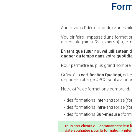
Form
Auriez-vous l'idée de conduire une voitu
Vouloir faire l'impasse d'une formatio
de nos stagiaires: "Si j'avais su(e), je 
En tant que futur nouvel utilisateur 
gagner du temps dans votre quotidi
Pour permettre au plus grand nombre 
Grâce à la
certification Qualiopi
, cet
de prise en charge OPCO sont à ajouter
Notre offre de formations comprend:
des formations
Inter
-entreprise (f
des formations
Intra
-entreprise (f
des formations
Sur-mesure
(forma
Tous nos clients qui commandent leur
l
date souhaitée pour la formation « inter