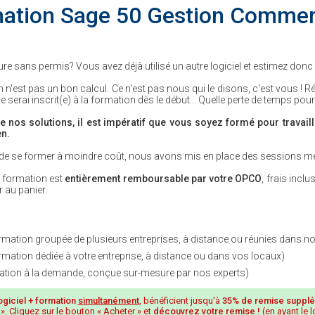
ation Sage 50 Gestion Commer
re sans permis? Vous avez déjà utilisé un autre logiciel et estimez donc "m
n n'est pas un bon calcul. Ce n'est pas nous qui le disons, c'est vous ! 
me serai inscrit(e) à la formation dès le début... Quelle perte de temps pour
de nos solutions, il est impératif que vous soyez formé pour travaill
en.
de se former à moindre coût, nous avons mis en place des sessions m
te formation est
entièrement remboursable par votre OPCO
, frais incl
 au panier.
ormation groupée de plusieurs entreprises, à distance ou réunies dans n
ormation dédiée à votre entreprise, à distance ou dans vos locaux)
tion à la demande, conçue sur-mesure par nos experts)
ogiciel + formation
simultanément
, bénéficient jusqu'à
35% de remise supplé
 ». Cliquez sur le bouton « Acheter » et
découvrez votre remise !
(en ayant le l