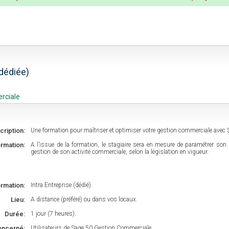
(dédiée)
rciale
cription:
Une formation pour maîtriser et optimiser votre gestion commerciale avec
ormation:
A l’issue de la formation, le stagiaire sera en mesure de paramétrer son log
gestion de son activité commerciale, selon la législation en vigueur.
rmation:
Intra Entreprise (dédié).
Lieu:
A distance (préféré) ou dans vos locaux.
Durée:
1 jour (7 heures).
oncerné:
Utilisateurs de Sage 50 Gestion Commerciale.