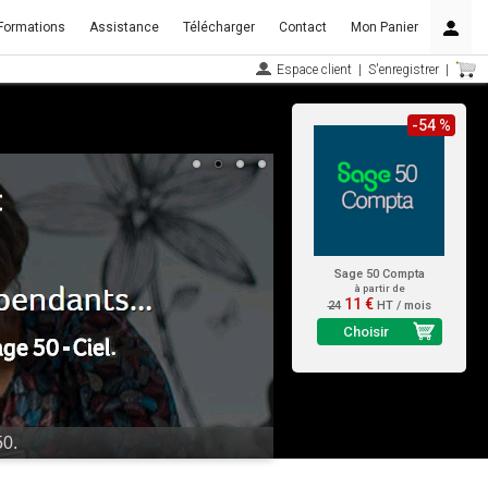
Formations
Assistance
Télécharger
Contact
Mon Panier
Espace client
|
S'enregistrer
|
-54 %
Sage 50 Compta
à partir de
11 €
24
HT / mois
Choisir
maintenant !