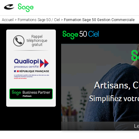
Accueil
>
Formations Sage 50 / Ciel
>
Formation Sage 50 Gestion Commerciale
Rappel
téléphonique
gratuit
Ne restez pa