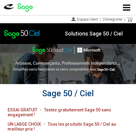
Menu
Espace client
|
S'enregistrer
|
Solutions Sage 50 / Ciel
Sage 50 / Ciel
ESSAI GRATUIT
Testez gratuitement Sage 50 sans
engagement !
UN LARGE CHOIX
Tous les produits Sage 50 / Ciel au
meilleur prix !