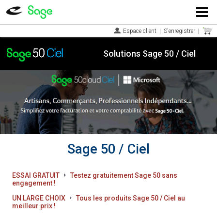
Menu
Espace client
|
S'enregistrer
|
Solutions Sage 50 / Ciel
Sage 50 / Ciel
ESSAI GRATUIT
Testez gratuitement Sage 50 sans
engagement !
UN LARGE CHOIX
Tous les produits Sage 50 / Ciel au
meilleur prix !