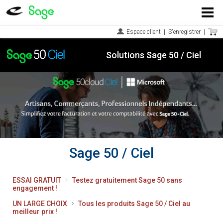
Menu
Espace client
|
S'enregistrer
|
Solutions Sage 50 / Ciel
Sage 50 / Ciel
ESSAI GRATUIT
Testez gratuitement Sage 50 sans
engagement !
UN LARGE CHOIX
Tous les produits Sage 50 / Ciel au
meilleur prix !