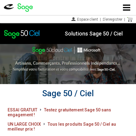
Menu
Espace client
|
S'enregistrer
|
Solutions Sage 50 / Ciel
Sage 50 / Ciel
ESSAI GRATUIT
Testez gratuitement Sage 50 sans
engagement !
UN LARGE CHOIX
Tous les produits Sage 50 / Ciel au
meilleur prix !