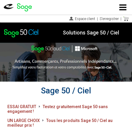
Menu
Espace client
|
S'enregistrer
|
Solutions Sage 50 / Ciel
Sage 50 / Ciel
ESSAI GRATUIT
Testez gratuitement Sage 50 sans
engagement !
UN LARGE CHOIX
Tous les produits Sage 50 / Ciel au
meilleur prix !