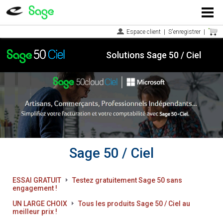
Menu
Espace client
|
S'enregistrer
|
Solutions Sage 50 / Ciel
Sage 50 / Ciel
ESSAI GRATUIT
Testez gratuitement Sage 50 sans
engagement !
UN LARGE CHOIX
Tous les produits Sage 50 / Ciel au
meilleur prix !