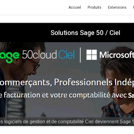
Accueil
Produits
Extensions
Solutions Sage 50 / Ciel
r "hors-la-loi", cela va vous coûter très cher.
Equipez-vous dès 