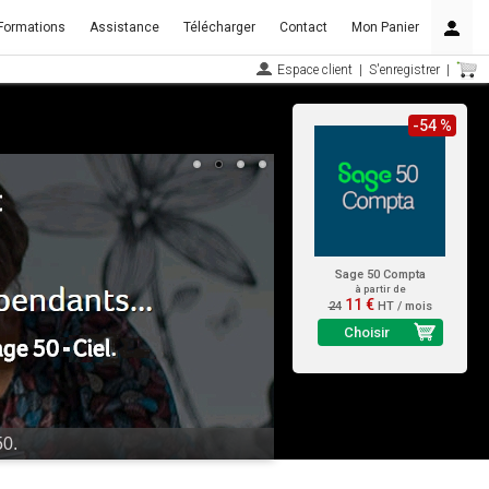
Formations
Assistance
Télécharger
Contact
Mon Panier
Espace client
|
S'enregistrer
|
-54 %
Sage 50 Compta
à partir de
11 €
24
HT / mois
Choisir
maintenant !