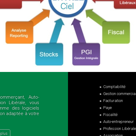
Comptabilité
Gestion commercia
Commerçant, Auto-
Facturation
ion Libérale, vous
mme des logiciels
Paye
tion adaptée à votre
Fiscalité
Auto-entrepreneur
Profession Libérale
 plus
Association