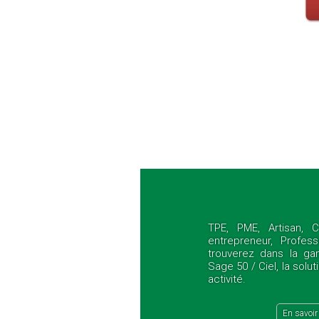
TPE, PME, Artisan, 
entrepreneur, Profess
trouverez dans la ga
Sage 50 / Ciel, la solu
activité.
En savoir