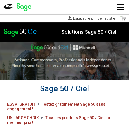
Menu
Espace client
|
S'enregistrer
|
Solutions Sage 50 / Ciel
Sage 50 / Ciel
ESSAI GRATUIT
Testez gratuitement Sage 50 sans
engagement !
UN LARGE CHOIX
Tous les produits Sage 50 / Ciel au
meilleur prix !