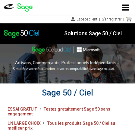
Menu
Espace client
|
S'enregistrer
|
Solutions Sage 50 / Ciel
Sage 50 / Ciel
ESSAI GRATUIT
Testez gratuitement Sage 50 sans
engagement !
UN LARGE CHOIX
Tous les produits Sage 50 / Ciel au
meilleur prix !