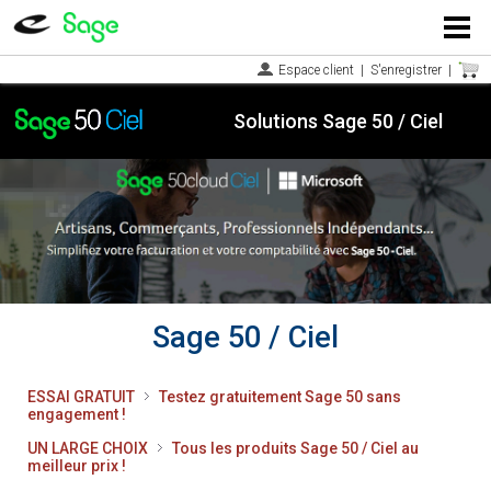
Menu
Espace client
|
S'enregistrer
|
Solutions Sage 50 / Ciel
Sage 50 / Ciel
ESSAI GRATUIT
Testez gratuitement Sage 50 sans
engagement !
UN LARGE CHOIX
Tous les produits Sage 50 / Ciel au
meilleur prix !