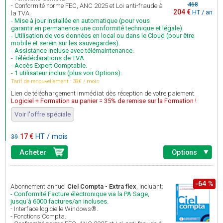
468
- Conformité norme FEC, ANC 2025 et Loi anti-fraude à
204 €
HT / an
la TVA.
- Mise à jour installée en automatique (pour vous
garantir en permanence une conformité technique et légale).
- Utilisation de vos données en local ou dans le Cloud (pour être
mobile et serein sur les sauvegardes).
- Assistance incluse avec télémaintenance.
- Télédéclarations de TVA.
- Accès Expert Comptable.
- 1 utilisateur inclus (plus voir Options).
Tarif de renouvellement : 39€ / mois
Lien de téléchargement immédiat dès réception de votre paiement.
Logiciel + Formation au panier = 35% de remise sur la Formation !
Voir l'offre spéciale
17 €
HT / mois
39
Acheter
Options
-64 %
Abonnement annuel
Ciel Compta - Extra flex
, incluant:
- Conformité Facture électronique via la PA Sage,
jusqu'à 6000 factures/an incluses.
- Interface logicielle Windows®.
- Fonctions Compta.