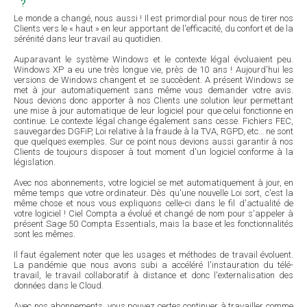
?
Le monde a changé, nous aussi ! Il est primordial pour nous de tirer nos
Clients vers le « haut » en leur apportant de l'efficacité, du confort et de la
sérénité dans leur travail au quotidien.
Auparavant le système Windows et le contexte légal évoluaient peu.
Windows XP a eu une très longue vie, près de 10 ans ! Aujourd'hui les
versions de Windows changent et se succèdent. A présent Windows se
met à jour automatiquement sans même vous demander votre avis.
Nous devions donc apporter à nos Clients une solution leur permettant
une mise à jour automatique de leur logiciel pour que celui fonctionne en
continue. Le contexte légal change également sans cesse. Fichiers FEC,
sauvegardes DGFiP, Loi relative à la fraude à la TVA, RGPD, etc… ne sont
que quelques exemples. Sur ce point nous devions aussi garantir à nos
Clients de toujours disposer à tout moment d'un logiciel conforme à la
législation.
Avec nos abonnements, votre logiciel se met automatiquement à jour, en
même temps que votre ordinateur. Dès qu'une nouvelle Loi sort, c'est la
même chose et nous vous expliquons celle-ci dans le fil d'actualité de
votre logiciel ! Ciel Compta a évolué et changé de nom pour s'appeler à
présent Sage 50 Compta Essentials, mais la base et les fonctionnalités
sont les mêmes.
Il faut également noter que les usages et méthodes de travail évoluent.
La pandémie que nous avons subi a accéléré l'instauration du télé-
travail, le travail collaboratif à distance et donc l'externalisation des
données dans le Cloud.
Avec nos abonnements, vous pouvez certes continuer à travailler comme