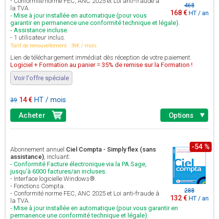
- Conformité norme FEC, ANC 2025 et Loi anti-fraude à
468
la TVA.
168 €
HT / an
- Mise à jour installée en automatique (pour vous
garantir en permanence une conformité technique et légale).
- Assistance incluse.
- 1 utilisateur inclus.
Tarif de renouvellement : 39€ / mois
Lien de téléchargement immédiat dès réception de votre paiement.
Logiciel + Formation au panier = 35% de remise sur la Formation !
Voir l'offre spéciale
14 €
HT / mois
39
Acheter
Options
-54 %
Abonnement annuel
Ciel Compta - Simply flex (sans
assistance)
, incluant:
- Conformité Facture électronique via la PA Sage,
jusqu'à 6000 factures/an incluses.
- Interface logicielle Windows®.
- Fonctions Compta.
288
- Conformité norme FEC, ANC 2025 et Loi anti-fraude à
132 €
HT / an
la TVA.
- Mise à jour installée en automatique (pour vous garantir en
permanence une conformité technique et légale).